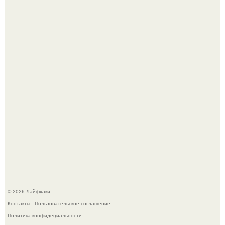
Домашние питомцы способны продлить жизнь своих
хозяев на 6-10 лет.
Чем заболела груша и как ее лечить?
© 2026 Лайфхаки
Контакты
Пользовательское соглашение
Политика конфидециальности