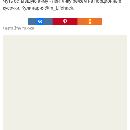
Чуть остывшую ачму - лентяйку режем на порционные
кусочки. Кулинария@m_Lifehack.
Читайте также
Командная строка интересное. Командная строка cmd,
почувствуй себя хакером.