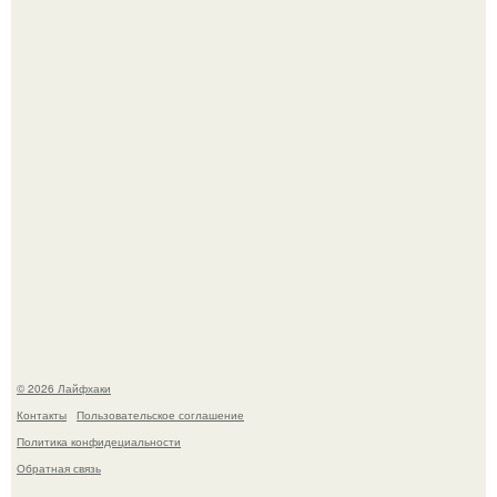
таит захватывающие тайны.
Одно случайное фото эфиопской девушки Элизабет
деста мгновенно разлетелось по всему интернету и
сделало её новой звездой соцсетей.
© 2026 Лайфхаки
Контакты
Пользовательское соглашение
Политика конфидециальности
Обратная связь