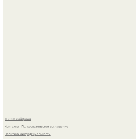
Ботва пожелтела, сосед уже достал вилы, и рука сама
тянется копать картошку.
Автоваз крупнейшее обновление Lada Niva Legend за
всю историю представил.
© 2026 Лайфхаки
Контакты
Пользовательское соглашение
Политика конфидециальности