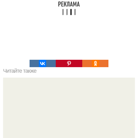
Читайте также
Цвета сигнальных ракет и их значение. Значение цвета
сигнальных патронов и ракет, вдруг кому пригодится.