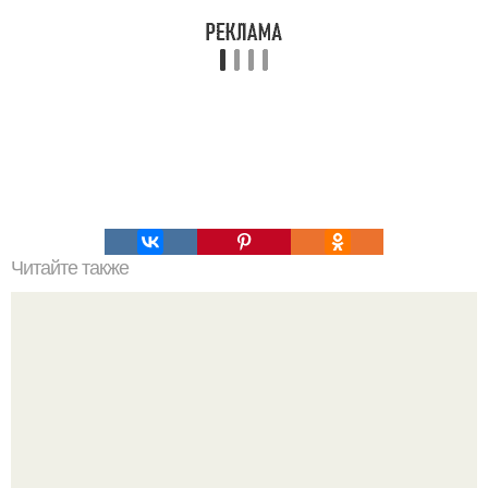
Читайте также
Python настройка под свой проект в Linux: простой