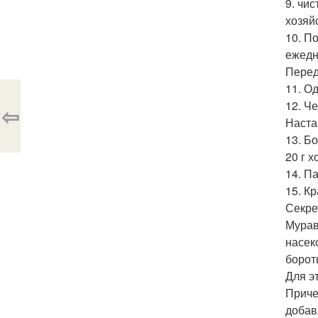
9. чис
хозяй
10. П
ежедн
Перед
11. О
12. Ч
⇦
Наста
13. Б
20 г 
14. П
15. Кр
Секре
Мурав
насек
бороть
Для э
Приче
добав