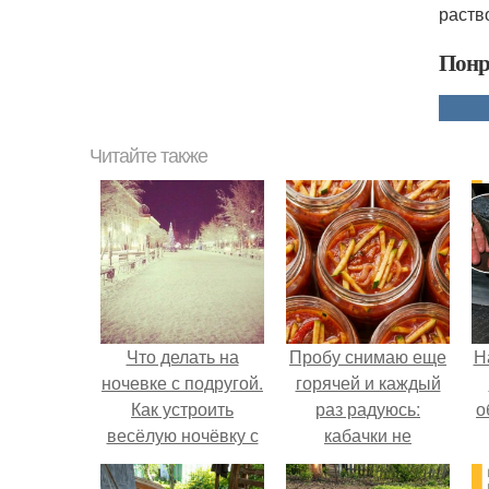
раств
Понр
Читайте также
Что делать на
Пробу снимаю еще
Н
ночевке с подругой.
горячей и каждый
Как устроить
раз радуюсь:
о
весёлую ночёвку с
кабачки не
подружками
развариваются, а
соус получается