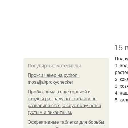
15 
Подру
1. во
Популярные материалы
расте
Прокси чекер на python.
2. кок
mosajjal/proxychecker
3. хо
Пробу снимаю еще горячей и
4. на
каждый раз радуюсь: кабачки не
5. ка
развариваются, а соус получается
густым и пикантным.
Эффективные таблетки для борьбы