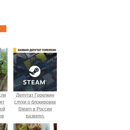
сли
Депутат Горелкин
ят
слухи о блокировке
ной
Steam в России
ов
развеял.
 -
т