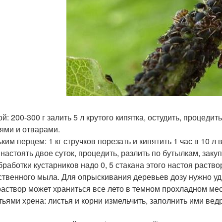
ой: 200-300 г залить 5 л крутого кипятка, остудить, процеди
ями и отварами.
рьким перцем: 1 кг стручков порезать и кипятить 1 час в 10
 настоять двое суток, процедить, разлить по бутылкам, заку
работки кустарников надо 0, 5 стакана этого настоя раствор
ственного мыла. Для опрыскивания деревьев дозу нужно уд
раствор может храниться все лето в темном прохладном мес
стьями хрена: листья и корни измельчить, заполнить ими вед