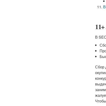
В
11+
В SEO
Сбо
Про
Быс
Сбор 
окупи
конку
выдач
заним
жалуе
Чтобы