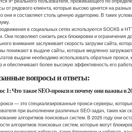
тся IP реального пользователя, проживающего по определен
сы от рядового клиента, которые высоко ценятся на разных 
о они и составляют столь ценную аудиторию. В таких услов
уму.
родвижения в социальных сетях используются SOCKS и HTT
и. Они позволяют снизить риск блокировки и ограничения д
ьного внимания заслуживает скорость загрузки сайта, кото
мы понижают в выдаче сайты, которые медленно загружают
ьтатов выдачи необходимо использовать обратные прокси,
р и обеспечивают более высокую эффективность его работ
занные вопросы и ответы:
с 1: Что такое SEO-прокси и почему они важны в 2
рокси — это специализированные прокси-серверы, которые
ователя при выполнении различных SEO-задач, таких как ск
рование алгоритмов поисковых систем. В 2025 году они ос
ости алгоритмов поисковых систем, которые могут блокиров
рокси позволяет избежать таких блокировок и собирать дан