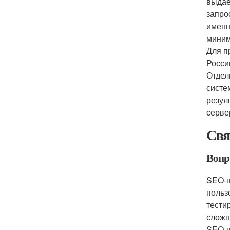
выдае
запро
именн
миним
Для п
Росси
Отдел
систе
резул
серве
Свя
Вопро
SEO-п
польз
тести
сложн
SEO-п