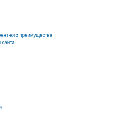
урентного преимущества
 сайта
и