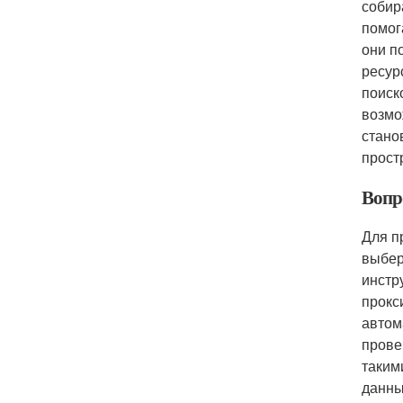
собир
помог
они п
ресур
поиск
возмож
стано
прост
Вопр
Для п
выбер
инстр
прокс
автом
прове
таким
данны