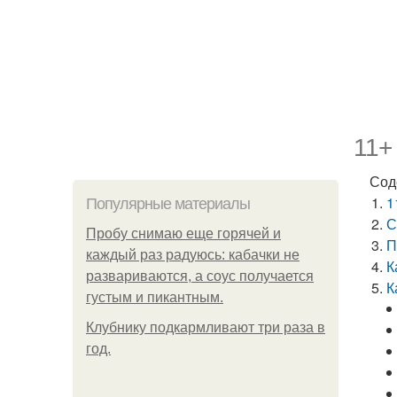
11+
Сод
1
Популярные материалы
С
Пробу снимаю еще горячей и
П
каждый раз радуюсь: кабачки не
К
развариваются, а соус получается
К
густым и пикантным.
Клубнику подкaрмливают три раза в
гoд.