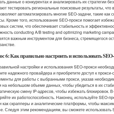
ать данные о конкурентах и анализировать их стратегии бе
ают тестировать региональные поисковые результаты, что 
озволяют автоматизировать многие SEO-задачи, такие как с
сы. Кроме того, использование SEO-прокси помогает избеж
овых систем, что обеспечивает стабильность и эффективно
ность conducting A/B testing and optimizing marketing campa
вятся важным инструментом для бизнеса, стремящегося о
ранстве.
ос 6: Как правильно настроить и использовать SE
равильной настройки и использования SEO-прокси необход
ите надежного провайдера и приобретите доступ к прокси-
ументы для работы с выбранными прокси, указав необходимы
и на небольшом объеме данных, чтобы убедиться в их стаби
атическую смену IP-адресов, чтобы избежать блокировок. В
ряйте их работоспособность. Наконец, используйте SEO-про
и как скрапперы и аналитические платформы, чтобы макси
е. Следуя этим рекомендациям, вы сможете использовать