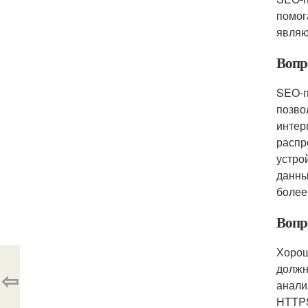
помог
являю
Вопр
SEO-п
позво
интер
распр
устро
данны
более
Вопр
Хорош
должн
⇦
анали
HTTPS