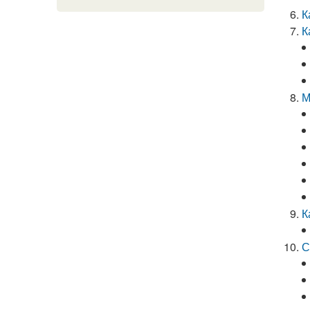
К
К
М
К
С