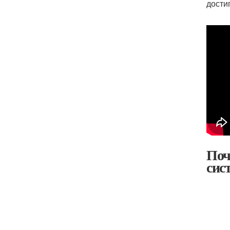
дости
Поч
сис