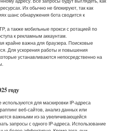
ному адресу. Все запросы будут выглядеть, как
ресурсах. Их обычно не блокируют, так как
иях шанс обнаружения бота сводится к
P, а также мобильные прокси с ротацией по
оступа к рекламным аккаунтам.
рая крайне важна для браузера. Поисковые
ся. Для ускорения работы и повышения
 которые устанавливаются непосредственно на
ы.
025 году
 используются для маскировки IP-адреса
раппинг веб-сайтов, анализ данных или
таются важными из-за увеличивающейся
ать запросы с одного IP-адреса. Использование
ные более эффективно. Кроме того, они