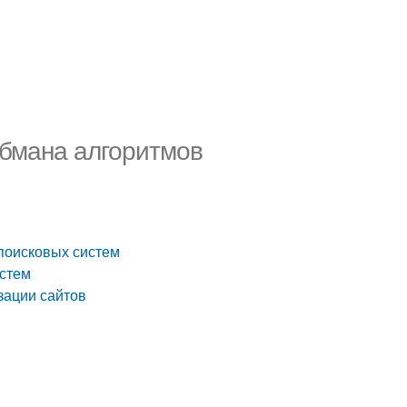
обмана алгоритмов
поисковых систем
истем
зации сайтов