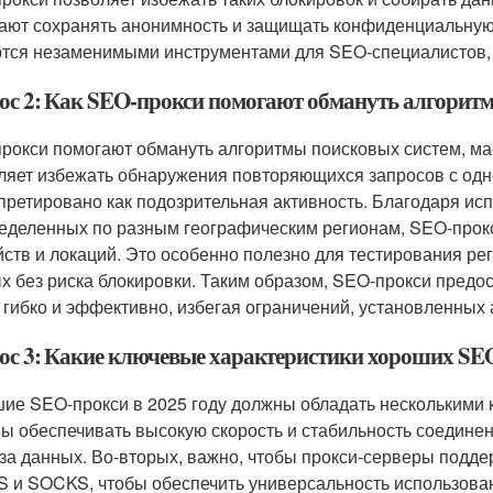
ают сохранять анонимность и защищать конфиденциальную
тся незаменимыми инструментами для SEO-специалистов, к
ос 2: Как SEO-прокси помогают обмануть алгорит
рокси помогают обмануть алгоритмы поисковых систем, мас
ляет избежать обнаружения повторяющихся запросов с одног
претировано как подозрительная активность. Благодаря ис
еделенных по разным географическим регионам, SEO-прок
йств и локаций. Это особенно полезно для тестирования ре
х без риска блокировки. Таким образом, SEO-прокси предо
 гибко и эффективно, избегая ограничений, установленных
ос 3: Какие ключевые характеристики хороших SEO
ие SEO-прокси в 2025 году должны обладать несколькими 
ы обеспечивать высокую скорость и стабильность соединен
за данных. Во-вторых, важно, чтобы прокси-серверы подде
 и SOCKS, чтобы обеспечить универсальность использован