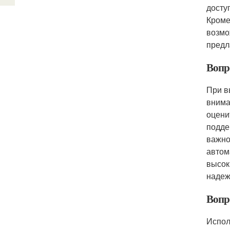
досту
Кроме
возмо
предл
Вопр
При в
внима
оцени
подде
важно
автом
высок
надеж
Вопр
Испол