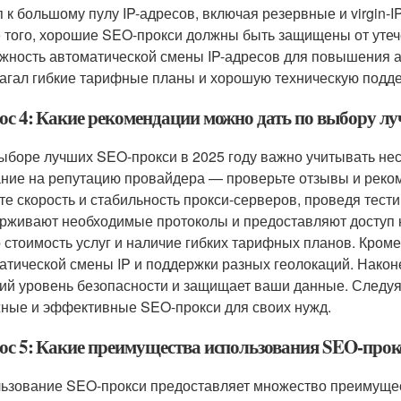
п к большому пулу IP-адресов, включая резервные и virgin-I
 того, хорошие SEO-прокси должны быть защищены от утече
жность автоматической смены IP-адресов для повышения а
агал гибкие тарифные планы и хорошую техническую подде
ос 4: Какие рекомендации можно дать по выбору лу
ыборе лучших SEO-прокси в 2025 году важно учитывать нес
ние на репутацию провайдера — проверьте отзывы и реком
те скорость и стабильность прокси-серверов, проведя тестир
рживают необходимые протоколы и предоставляют доступ к 
 стоимость услуг и наличие гибких тарифных планов. Кроме
атической смены IP и поддержки разных геолокаций. Наконе
ий уровень безопасности и защищает ваши данные. Следуя
ные и эффективные SEO-прокси для своих нужд.
ос 5: Какие преимущества использования SEO-прокс
ьзование SEO-прокси предоставляет множество преимущест