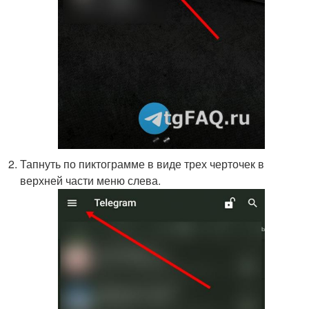
Тапнуть по пиктограмме в виде трех черточек в
верхней части меню слева.