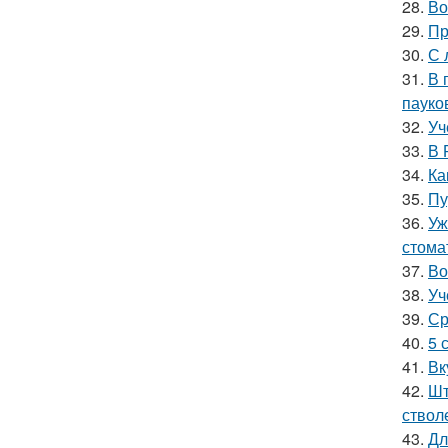
28.
Во
29.
Пр
30.
С 
31.
В 
пауко
32.
Уч
33.
В 
34.
Ка
35.
Пу
36.
Уж
стома
37.
Во
38.
Уч
39.
Ср
40.
5 
41.
Вк
42.
Шт
ствол
43.
Дл