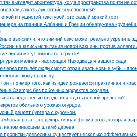
т так выглядит архитектура, когда пространства почти не ос
обовали сажать лук китайским способом?
легкой и пушистой текстурой, это самый мягкий торт.
пещере на границе Албании и Греции обнаружена крупнейш
в.
ёные выяснили, что зимний секс может реально укрепить зд
России начались испытания новой вакцины против аллергии
кие лилии могут зимовать в грунте!
рпурная малина - настоящая Находка для вашего сада!
е через пять лет люди смогут отращивать новые зубы - япо
тологическому прорыву.
т он - пример того, как из идеи рождается практичная и кра
ёные Ozempic без побочных эффектов создали.
ывать недозрелые плоды или ждать полной зрелости?
секретов обильного урожая огурцов.
усный рецепт бургера с курочкой.
амбовая роза - это декоративная форма розы, которая в
е, напоминающем штамб дерева.
я пропитки древесины существует несколько эффективных с