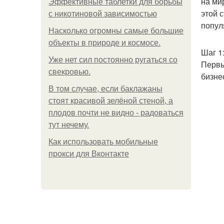
на ми
Эффективные таблетки для борьбы
этой 
с никотиновой зависимостью
попул
Насколько огромны самые большие
объекты в природе и космосе.
Шаг 1
Уже нет сил постоянно ругаться со
Первы
свекровью.
бизне
В том случае, если баклажаны
стоят красивой зелёной стеной, а
плодов почти не видно - радоваться
тут нечему.
Как использовать мобильные
прокси для Вконтакте