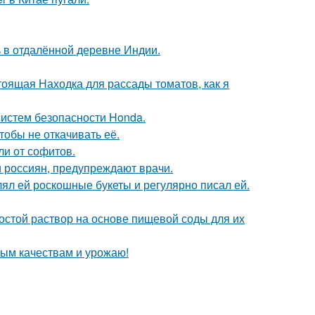
 в отдалённой деревне Индии.
тоящая Находка для рассады томатов, как я
систем безопасности Honda.
тобы не откачивать её.
ли от софитов.
 россиян, предупреждают врачи.
ял ей роскошные букеты и регулярно писал ей.
ростой раствор на основе пищевой соды для их
овым качествам и урожаю!