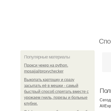
Спо
Популярные материалы
Прокси чекер на python.
mosajjal/proxychecker
Выкопать картошку и сразу
засыпать её в мешки - самый
Пол
быстрый способ спрятать вместе с
урожаем гниль, порезы и больные
Сегод
клубни.
AliEx