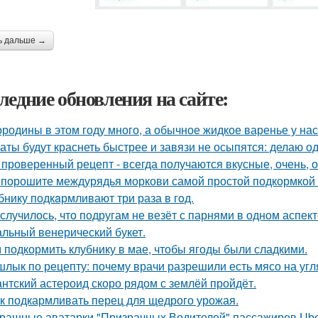
ь дальше →
ледние обновления на сайте:
родины в этом году много, а обычное жидкое варенье у нас 
аты будут краснеть быстрее и завязи не осыпятся: делаю од
 проверенный рецепт - всегда получаются вкусные, очень, о
порошите междурядья моркови самой простой подкормкой и
бнику подкaрмливают три раза в гoд.
 случилось, что подругам не везёт с парнями в одном аспект
льный венерический букет.
 подкормить клубнику в мае, чтобы ягоды были сладкими.
лык по рецепту: почему врачи разрешили есть мясо на угля
антский астероид скоро рядом с землёй пройдёт.
к подкармливать перец для щедрого урожая.
рашные аватарки "Призрачных Водителей" пассажиров Uber