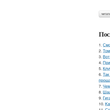
читат
Пос
1.
Смо
2.
Том
3.
Вот
4.
При
5.
Клу
6.
Так
проща
7.
Чем
8.
Шаш
9.
Гиг
10.
Ka
11.
Ст