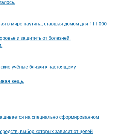
талось.
ая в мире паутина, ставшая домом для 111 000
оровье и защитить от болезней.
.
нские учёные близки к настоящему
сивая вещь.
ыращивается на специально сформированном
редств, выбор которых зависит от целей