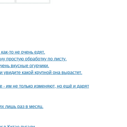
как-то не очень едят.
ну простую обработку по листу.
чень вкусные огурчики.
 увидите какой крупной она вырастет.
е - им не только изменяют, но ещё и дарят
х лишь раз в месяц.
 в Китае пугали.