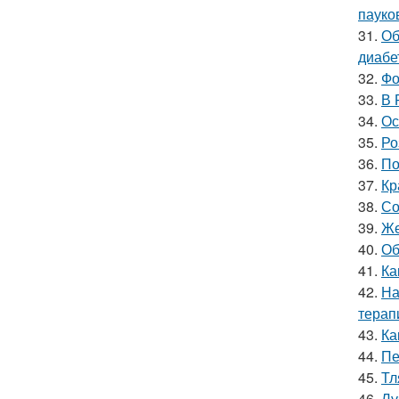
пауко
31.
Об
диабе
32.
Фо
33.
В 
34.
Ос
35.
Ро
36.
По
37.
Кр
38.
Со
39.
Же
40.
Об
41.
Ка
42.
На
терап
43.
Ка
44.
Пе
45.
Тл
46.
Лу