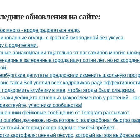
ледние обновления на сайте:
ок много - вроде радоваться надо.
инованные огурцы с красной смородиной без уксуса.
у с родителями.
пные авиакомпании тщательно от пассажиров многие шоки
ендарные затерянные города ищут сотни лет, но их координ
ой.
ербургские депутаты предложили изменить школьную прогр
вис такси Bolt уволил всех кадровиков ради эффективности
 подкормить клубнику в мае, чтобы ягоды были сладкими.
знаки дефицита основных макроэлементов у растений - как 
равствуйте, участники сообщества!
шенники фейковые сообщения от Telegram рассылают.
и ошибки дачников, из-за которых поликарбонат быстро раз
гантский астероид скоро рядом с землёй пройдёт.
стки картофеля: ценный ресурс, который вы зря выбрасыва