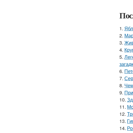
Пос
1.
Ябл
2.
Мар
3.
Жив
4.
Кру
5.
Лег
загадк
6.
Пет
7.
Сер
8.
Чем
9.
При
10.
Зд
11.
Мо
12.
Тр
13.
Ги
14.
Ро