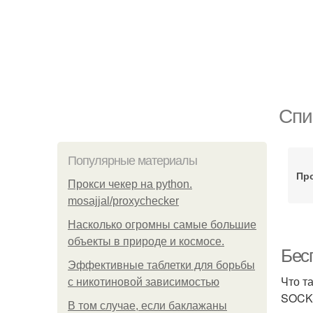
Спи
Популярные материалы
Пр
Прокси чекер на python.
mosajjal/proxychecker
Насколько огромны самые большие
объекты в природе и космосе.
Бес
Эффективные таблетки для борьбы
Что т
с никотиновой зависимостью
SOCKS
В том случае, если баклажаны