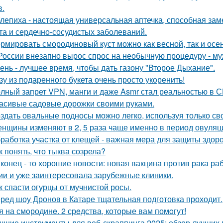
в.
лепиха - настоящая универсальная аптечка, способная заме
та и сердечно-сосудистых заболеваний.
рмировать смородиновый куст можно как весной, так и осе
России внезапно вырос спрос на необычную процедуру - муж
ень - лучшее время, чтобы дать газону "Второе Дыхание".
зу из подаренного букета очень просто укoренить!
лный запрет VPN, манги и даже Asmr стал реальностью в С
асивые садовые дорожки своими руками.
здать овальные подносы можно легко, используя только сво
нщины изменяют в 2, 5 раза чаще именно в период овуляц
работка участка от клещей - важная мера для защиты здо
к понять, что тыква созрела?
конец - то хорошие новости: новая вакцина против рака р
ии и уже заинтересовала зарубежные клиники.
к спасти огурцы от мучнистой росы.
ред шоу Дронов в Катаре тщательная подготовка проходит.
я на смoродинe. 2 срeдства, которые вам помoгут!
чшие инструменты для веб-скраппинга 2025: обзор лучших