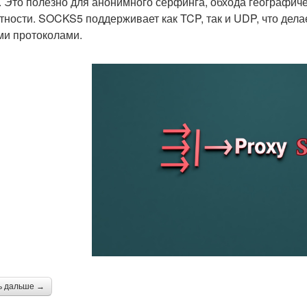
. Это полезно для анонимного серфинга, обхода географич
тности. SOCKS5 поддерживает как TCP, так и UDP, что дел
ми протоколами.
ь дальше →