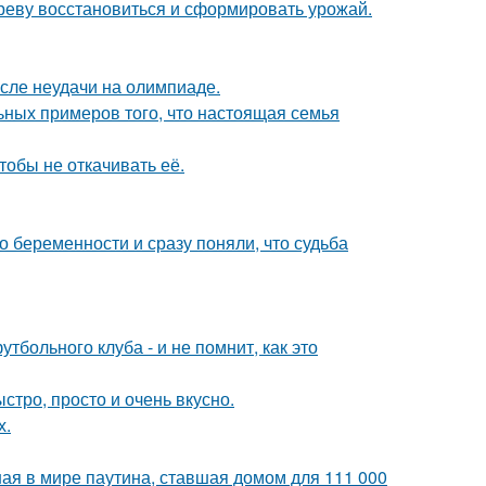
ереву восстановиться и сформировать урожай.
осле неудачи на олимпиаде.
ьных примеров того, что настоящая семья
тобы не откачивать её.
 беременности и сразу поняли, что судьба
тбольного клуба - и не помнит, как это
ыстро, просто и очень вкусно.
х.
ая в мире паутина, ставшая домом для 111 000