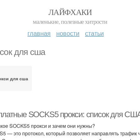
ЛАЙФХАКИ
маленькие, полезные хитрости
главная
новости
статьи
сок для сша
окси для сша
платные SOCKS5 прокси: список для США
акое SOCKS5 прокси и зачем они нужны?
5 — это протокол, который позволяет направлять трафик ч