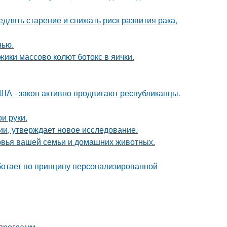
длять старение и снижать риск развития рака,
нью.
ики массово колют ботокс в яички.
ША - закон активно продвигают республиканцы.
и руки.
ии, утверждает новое исследование.
ровья вашей семьи и домашних животных.
аботает по принципу персонализированной
 программ