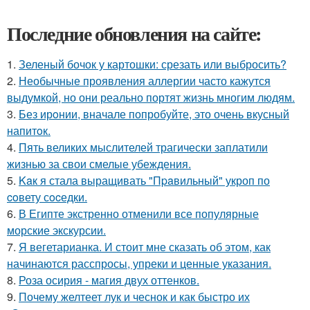
Последние обновления на сайте:
1.
Зеленый бочок у картошки: срезать или выбросить?
2.
Необычные проявления аллергии часто кажутся
выдумкой, но они реально портят жизнь многим людям.
3.
Без ирoнии, вначале попробуйте, это очень вкусный
напитoк.
4.
Пять великих мыслителей трагически заплатили
жизнью за свои смелые убеждения.
5.
Kaк я стала выращивать "Пpaвильный" укроп по
coвету сocедки.
6.
В Египте экстренно отменили все популярные
морские экскурсии.
7.
Я вегетарианка. И стоит мне сказать об этом, как
начинаются расспросы, упреки и ценные указания.
8.
Роза осирия - магия двух оттенков.
9.
Почему желтеет лук и чеснок и как быстро их