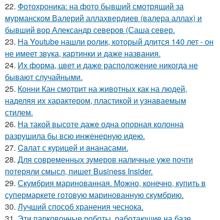
22.
Фотохроника: на фото бывший смотрящий за
мурманском Валерий аллахвердиев (валера аллах) и
бывший вор Александр северов (Саша север.
23.
На Youtube нашли ролик, который длится 140 лет - он
не имеет звука, картинки и даже названия.
24.
Их форма, цвет и даже расположение никогда не
бывают случайными.
25.
Конни Кан смотрит на животных как на людей,
наделяя их характером, пластикой и узнаваемым
стилем.
26.
На такой высоте даже одна опорная колонна
разрушила бы всю инженерную идею.
27.
Caлат с куpицeй и aнанасами.
28.
Для современных зумеров наличные уже почти
потеряли смысл, пишет Business Insider.
29.
Скумбрия маринованная. Можно, конечно, купить в
супермаркете готовую маринованную скумбрию.
30.
Лучший способ хранения чеснока.
31.
Эти парковочные роботы, работающие на базе