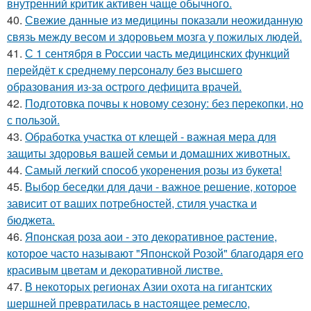
внутренний критик активен чаще обычного.
40.
Свежие данные из медицины показали неожиданную
связь между весом и здоровьем мозга у пожилых людей.
41.
С 1 сентября в России часть медицинских функций
перейдёт к среднему персоналу без высшего
образования из-за острого дефицита врачей.
42.
Подготовка почвы к новому сезону: без перекопки, но
с пользой.
43.
Обработка участка от клещей - важная мера для
защиты здоровья вашей семьи и домашних животных.
44.
Самый легкий способ укоренения розы из букета!
45.
Выбор беседки для дачи - важное решение, которое
зависит от ваших потребностей, стиля участка и
бюджета.
46.
Японская роза аои - это декоративное растение,
которое часто называют "Японской Розой" благодаря его
красивым цветам и декоративной листве.
47.
В некоторых регионах Азии охота на гигантских
шершней превратилась в настоящее ремесло,