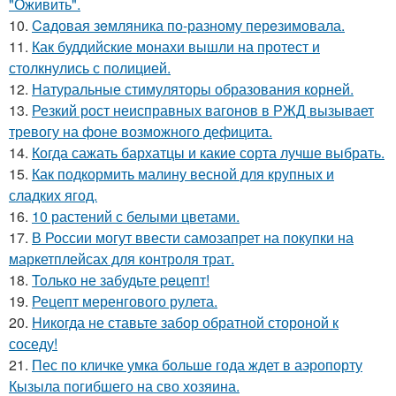
"Оживить".
10.
Caдовая зeмляника по-разному перeзимовала.
11.
Как буддийские монахи вышли на протест и
столкнулись с полицией.
12.
Натуральные стимуляторы образования корней.
13.
Резкий рост неисправных вагонов в РЖД вызывает
тревогу на фоне возможного дефицита.
14.
Когда сажать бархатцы и какие сорта лучше выбрать.
15.
Как подкормить малину весной для крупных и
сладких ягод.
16.
10 растений с белыми цветами.
17.
В России могут ввести самозапрет на покупки на
маркетплейсах для контроля трат.
18.
Toлько не забудьте peцепт!
19.
Рецепт меренгового рулета.
20.
Hикогда не ставьте забор обратной стороной к
соседу!
21.
Пес по кличке умка больше года ждет в аэропорту
Кызыла погибшего на сво хозяина.