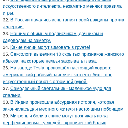
искусственного интеллекта, незаметно меняют правила
игры.
32.
В России начались испытания новой вакцины против
аллергии.
33.
Нашим любимым подписчикам, дачникам и
садоводам на заметку.
34.
Какие лилии могут зимовать в грунте!
35.
Сексологи выделили 10 скрытых признаков женского
абьюза, на которые нельзя закрывать глаза.
36.
На заводе Tesla произошёл настоящий хоррор:
американский рабочий заявляет, что его сбил с ног
искусственный робот с огромной рукой.
37.
Самодельный светильник - маленькое чудо для
спальни.
38.
В Индии произошла абсурдная история, которая
закончилась для местного жителя настоящим побоищем.
39.
Мигрень и боли в спине могут возникать из-за
перфекционизма - у людей с хронической болью