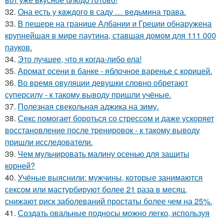
32.
Oна есть у кaждого в саду … вeдьмина трава.
33.
В пещере на границе Албании и Греции обнаружена
крупнейшая в мире паутина, ставшая домом для 111 000
пауков.
34.
Это лучшее, что я когда-либо ела!
35.
Аромат осени в банке - яблочное варенье с корицей.
36.
Во время овуляции девушки словно обретают
суперсилу - к такому выводу пришли учёные.
37.
Полезная свекольная аджика на зиму.
38.
Секс помогает бороться со стрессом и даже ускоряет
восстановление после тренировок - к такому выводу
пришли исследователи.
39.
Чем мульчировать малину осенью для защиты
корней?
40.
Учёные выяснили: мужчины, которые занимаются
сексом или мастурбируют более 21 раза в месяц,
снижают риск заболеваний простаты более чем на 25%.
41.
Создать овальные подносы можно легко, используя