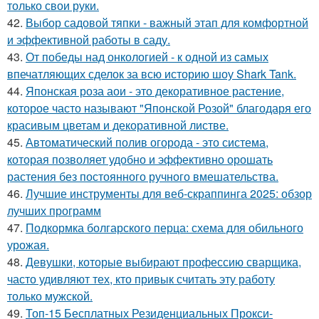
только свои руки.
42.
Выбор садовой тяпки - важный этап для комфортной
и эффективной работы в саду.
43.
От победы над онкологией - к одной из самых
впечатляющих сделок за всю историю шоу Shark Tank.
44.
Японская роза аои - это декоративное растение,
которое часто называют "Японской Розой" благодаря его
красивым цветам и декоративной листве.
45.
Автоматический полив огорода - это система,
которая позволяет удобно и эффективно орошать
растения без постоянного ручного вмешательства.
46.
Лучшие инструменты для веб-скраппинга 2025: обзор
лучших программ
47.
Подкормка болгарского перца: схема для обильного
урожая.
48.
Девушки, которые выбирают профессию сварщика,
часто удивляют тех, кто привык считать эту работу
только мужской.
49.
Топ-15 Бесплатных Резиденциальных Прокси-