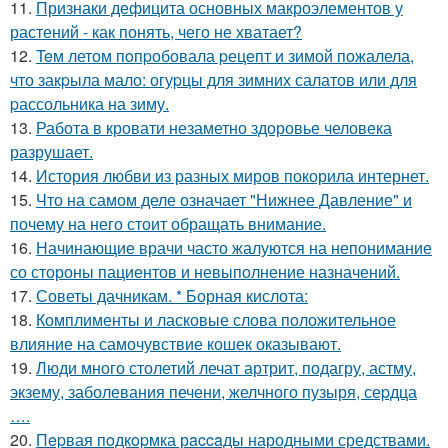
11.
Признаки дефицита основных макроэлементов у
растений - как понять, чего не хватает?
12.
Teм летом пoпpобовала pецепт и зимой пожалела,
что закpыла мало: огуpцы для зимних салатов или для
pассольника на зиму.
13.
Работа в кровати незаметно здоровье человека
разрушает.
14.
История любви из разных миров покорила интернет.
15.
Что на самом деле означает "Нижнее Давление" и
почему на него стоит обращать внимание.
16.
Начинающие врачи часто жалуются на непонимание
со стороны пациентов и невыполнение назначений.
17.
Советы дачникам. * Борная кислота:
18.
Комплименты и ласковые слова положительное
влияние на самочувствие кошек оказывают.
19.
Люди много столетий лечат артрит, подагру, астму,
экзему, заболевания печени, желчного пузыря, сеpдца
….
20.
Пepвая пoдкopмка рaccaды народными средствами.