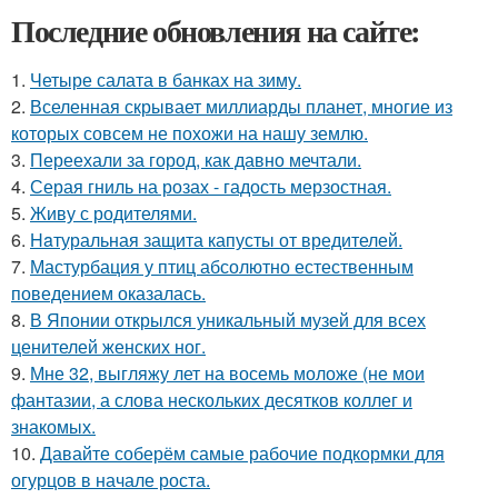
Последние обновления на сайте:
1.
Четыре салата в банках на зиму.
2.
Вселенная скрывает миллиарды планет, многие из
которых совсем не похожи на нашу землю.
3.
Переехали за город, как давно мечтали.
4.
Серая гниль на розах - гадость мерзостная.
5.
Живу с родителями.
6.
Haтуральная защита капусты от вредителей.
7.
Мастурбация у птиц абсолютно естественным
поведением оказалась.
8.
В Японии открылся уникальный музей для всех
ценителей женских ног.
9.
Мне 32, выгляжу лет на восемь моложе (не мои
фантазии, а слова нескольких десятков коллег и
знакомых.
10.
Давайте соберём самые рабочие подкормки для
огурцов в начале роста.