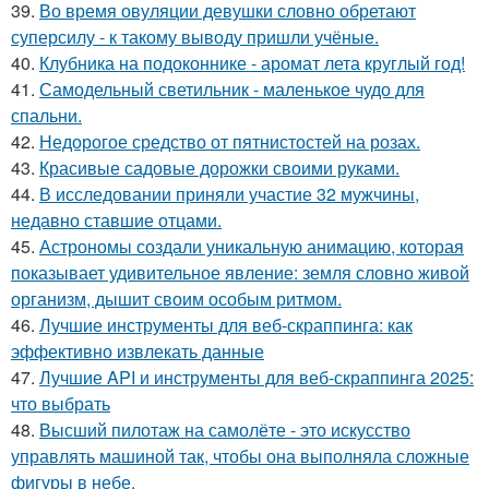
39.
Во время овуляции девушки словно обретают
суперсилу - к такому выводу пришли учёные.
40.
Клубника на подоконнике - аромат лета круглый год!
41.
Самодельный светильник - маленькое чудо для
спальни.
42.
Недорогое средство от пятнистостей на розах.
43.
Красивые садовые дорожки своими руками.
44.
В исследовании приняли участие 32 мужчины,
недавно ставшие отцами.
45.
Астрономы создали уникальную анимацию, которая
показывает удивительное явление: земля словно живой
организм, дышит своим особым ритмом.
46.
Лучшие инструменты для веб-скраппинга: как
эффективно извлекать данные
47.
Лучшие API и инструменты для веб-скраппинга 2025:
что выбрать
48.
Высший пилотаж на самолёте - это искусство
управлять машиной так, чтобы она выполняла сложные
фигуры в небе.