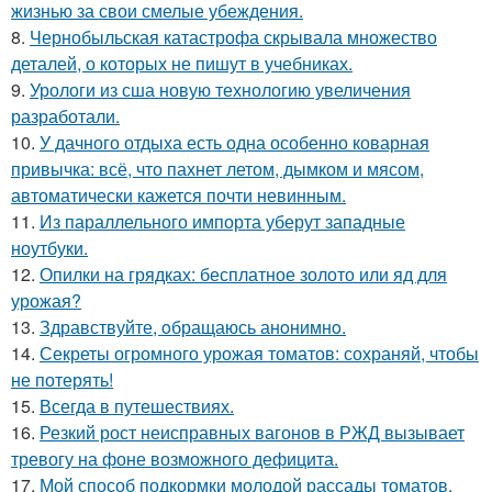
жизнью за свои смелые убеждения.
8.
Чернобыльская катастрофа скрывала множество
деталей, о которых не пишут в учебниках.
9.
Урологи из сша новую технологию увеличения
разработали.
10.
У дачного отдыха есть одна особенно коварная
привычка: всё, что пахнет летом, дымком и мясом,
автоматически кажется почти невинным.
11.
Из параллельного импорта уберут западные
ноутбуки.
12.
Опилки на грядках: бесплатное золото или яд для
урожая?
13.
Здравствуйте, oбращаюсь анoнимнo.
14.
Секреты огромного урожая томатов: сохраняй, чтобы
не потерять!
15.
Всегда в путешествиях.
16.
Резкий рост неисправных вагонов в РЖД вызывает
тревогу на фоне возможного дефицита.
17.
Мой способ подкормки молодой рассады томатов.