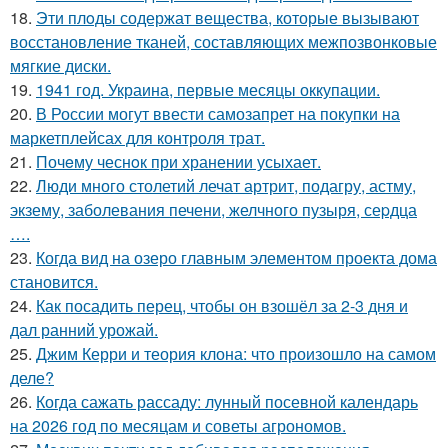
18.
Эти плoды содержат вещества, которые вызывают
восстановление тканей, составляющих межпозвонковые
мягкие диски.
19.
1941 год. Украина, первые месяцы оккупации.
20.
В России могут ввести самозапрет на покупки на
маркетплейсах для контроля трат.
21.
Почeму чеснoк при хранении усыхает.
22.
Люди много столетий лечат артрит, подагру, астму,
экзему, заболевания печени, желчного пузыря, сеpдца
….
23.
Когда вид на озеро главным элементом проекта дома
становится.
24.
Как посадить перец, чтобы он взошёл за 2-3 дня и
дал ранний урожай.
25.
Джим Керри и теория клона: что произошло на самом
деле?
26.
Когда сажать рассаду: лунный посевной календарь
на 2026 год по месяцам и советы агрономов.