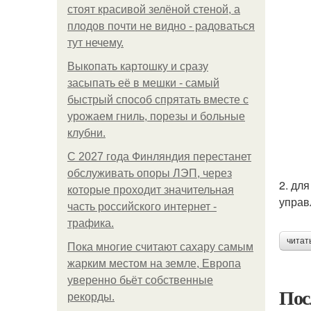
стоят красивой зелёной стеной, а
плодов почти не видно - радоваться
тут нечему.
Выкопать картошку и сразу
засыпать её в мешки - самый
быстрый способ спрятать вместе с
урожаем гниль, порезы и больные
клубни.
С 2027 года Финляндия перестанет
обслуживать опоры ЛЭП, через
2. дл
которые проходит значительная
управ
часть российского интернет -
трафика.
читат
Пока многие считают сахару самым
жарким местом на земле, Европа
уверенно бьёт собственные
Пос
рекорды.