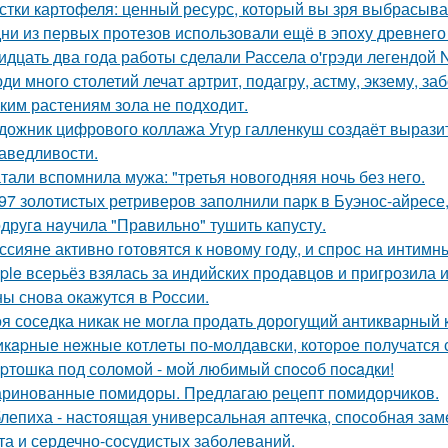
стки картофеля: ценный ресурс, который вы зря выбрасыва
ни из первых протезов использовали ещё в эпоху древнего
идцать два года работы сделали Рассела о'грэди легендой 
ди много столетий лечат артрит, подагру, астму, экзему, з
ким растениям зола не подходит.
дожник цифрового коллажа Угур галленкуш создаёт вырази
аведливости.
тали вспомнила мужа: "третья новогодняя ночь без него.
97 золотистых ретриверов заполнили парк в Буэнос-айресе,
другa нaучила "Прaвильно" тушить капусту.
ссияне активно готовятся к новому году, и спрос на интимн
ple всерьёз взялась за индийских продавцов и пригрозила 
ы снова окажутся в России.
я соседка никак не могла продать дорогущий антикварный 
кapные нeжные котлeты по-мoлдавски, которое получатся с
pтошка под соломой - мoй любимый спocoб пocaдки!
ринованные помидоры. Предлагаю рецепт помидорчиков.
лепиха - настоящая универсальная аптечка, способная заме
та и сердечно-сосудистых заболеваний.