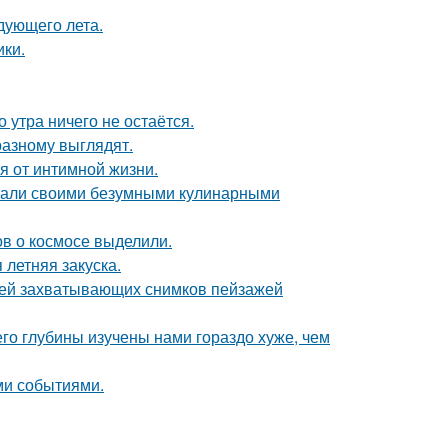
дующего лета.
ики.
 утра ничего не остаётся.
азному выглядят.
я от интимной жизни.
вали своими безумными кулинарными
в о космосе выделили.
летняя закуска.
ией захватывающих снимков пейзажей
го глубины изучены нами гораздо хуже, чем
ми событиями.