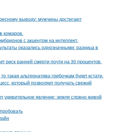
ересному выводу: мужчины достигают
в комаров.
эмбрионов с акцентом на интеллект.
зультаты оказались однозначными: разница в
т риск ранней смерти почти на 30 процентов.
 то такая альтернатива грибочкам будет кстати.
есс, который позволяет получать свежий
т удивительное явление: земля словно живой
опробовать
лайн