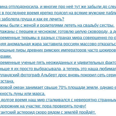
ина отплодоносила, и многие про неё тут же забыли до сле
 в последнее время крепко подсел на всякие мужские пабл
 заболела груша и как ее лечить?
жны были с женой и родителями лететь на свадьбу сестры.
лажаны с перцем и чесноком: готовлю целую сковороду, а до
ременные тюрьмы в разных странах мира совершенно по-р
няя аномальная жара заставила россиян массово отказатьс
кошные пиры древних римских императоров часто шокиро
рами.
ременные ученые пять неожиданных и удивительных факто
ньше я их просто выбрасывала, а теперь это наша любимая 
лландский фотограф Альберт дрос вновь покорил сеть сер
зстана.
ровой океан занимает свыше 70% площади земли, однако е
хность луны или марса.
 долгое время наш мир сталкивался с невероятно странны
дорожник на участке: пора проверять почву!
гантский астероид скоро рядом с землёй пройдёт.