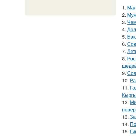
1.
Мал
2.
Муж
3.
Чем
4.
Дол
5.
Бак
6.
Сов
7.
Лет
8.
Рос
шедев
9.
Сов
10.
Ра
11.
Го
Кыргы
12.
Ми
повер
13.
За
14.
По
15.
Ги