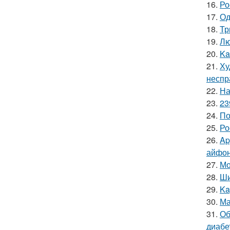
16.
Ро
17.
Од
18.
Тр
19.
Лю
20.
Ka
21.
Ху
неспр
22.
На
23.
23
24.
По
25.
Ро
26.
Ap
айфон
27.
Мо
28.
Ши
29.
Ka
30.
Ма
31.
Об
диабе