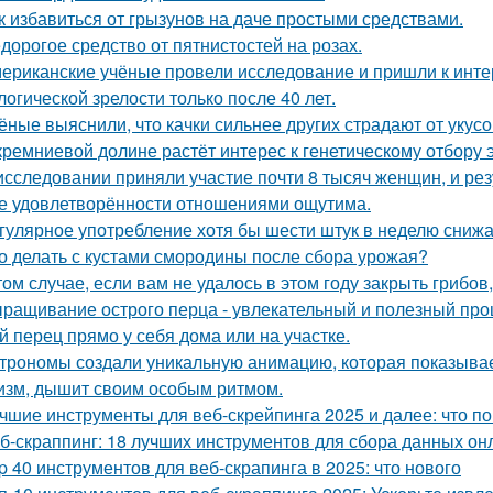
к избавиться от грызунов на даче простыми средствами.
дорогое средство от пятнистостей на розах.
ериканские учёные провели исследование и пришли к инт
логической зрелости только после 40 лет.
ёные выяснили, что качки сильнее других страдают от укусо
кремниевой долине растёт интерес к генетическому отбору 
исследовании приняли участие почти 8 тысяч женщин, и ре
е удовлетворённости отношениями ощутима.
гулярное употребление хотя бы шести штук в неделю снижае
о делать с кустами смородины после сбора урожая?
том случае, если вам не удалось в этом году закрыть грибов,
ращивание острого перца - увлекательный и полезный проц
й перец прямо у себя дома или на участке.
трономы создали уникальную анимацию, которая показывае
изм, дышит своим особым ритмом.
чшие инструменты для веб-скрейпинга 2025 и далее: что п
б-скраппинг: 18 лучших инструментов для сбора данных он
p 40 инструментов для веб-скрапинга в 2025: что нового