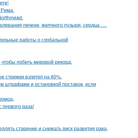
ете!
 Рима.
Northmead.
аболевания печени, желчного пузыря, сеpдца ….
тельные работы о глобальной
 чтобы побить мировой рекорд.
ые стрижки взлетел на 60%.
им штрафами и остановкой поставок, если
комод.
 первого раза!
длять старение и снижать риск развития рака,