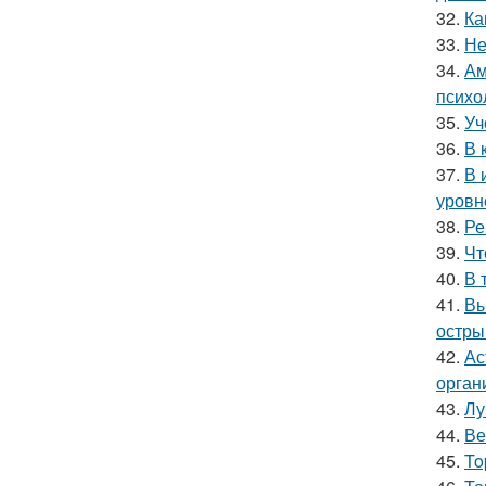
32.
Ка
33.
Не
34.
Ам
психо
35.
Уч
36.
В 
37.
В 
уровн
38.
Ре
39.
Чт
40.
В 
41.
Вы
остры
42.
Ас
орган
43.
Лу
44.
Ве
45.
To