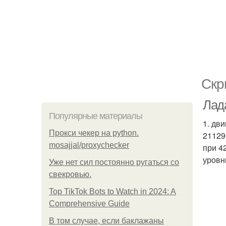
Скр
Лада
Популярные материалы
1. дв
Прокси чекер на python.
21129
mosajjal/proxychecker
при 4
уровн
Уже нет сил постоянно ругаться со
свекровью.
Top TikTok Bots to Watch in 2024: A
Comprehensive Guide
В том случае, если баклажаны