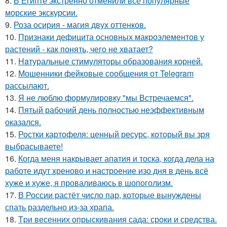
8.
В Египте экстренно отменили все популярные
морские экскурсии.
9.
Роза осирия - магия двух оттенков.
10.
Признаки дефицита основных макроэлементов у
растений - как понять, чего не хватает?
11.
Haтуральные стимуляторы образования корней.
12.
Мошенники фейковые сообщения от Telegram
рассылают.
13.
Я не люблю формулировку "мы Встречаемся".
14.
Пятый рабочий день полностью неэффективным
оказался.
15.
Ростки картофеля: ценный ресурс, который вы зря
выбрасываете!
16.
Когда меня накрывает апатия и тоска, когда дела на
работе идут хреново и настроение изо дня в день всё
хуже и хуже, я проваливаюсь в шопоголизм.
17.
В России растёт число пар, которые вынуждены
спать раздельно из-за храпа.
18.
Tpи весенних опрыскивания сада: сроки и средства.