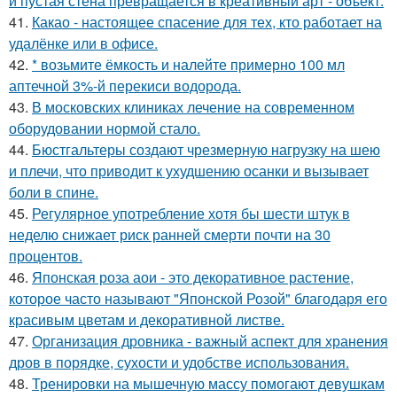
и пустая стена превращается в креативный арт - объект.
41.
Какао - настоящее спасение для тех, кто работает на
удалёнке или в офисе.
42.
* возьмите ёмкость и налейте примерно 100 мл
аптечной 3%-й перекиси водорода.
43.
В московских клиниках лечение на современном
оборудовании нормой стало.
44.
Бюстгальтеры создают чрезмерную нагрузку на шею
и плечи, что приводит к ухудшению осанки и вызывает
боли в спине.
45.
Регулярное употребление хотя бы шести штук в
неделю снижает риск ранней смерти почти на 30
процентов.
46.
Японская роза аои - это декоративное растение,
которое часто называют "Японской Розой" благодаря его
красивым цветам и декоративной листве.
47.
Организация дровника - важный аспект для хранения
дров в порядке, сухости и удобстве использования.
48.
Тренировки на мышечную массу помогают девушкам