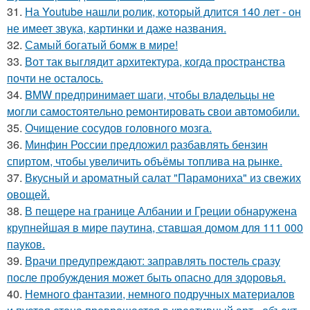
31.
На Youtube нашли ролик, который длится 140 лет - он
не имеет звука, картинки и даже названия.
32.
Самый богатый бомж в мире!
33.
Вот так выглядит архитектура, когда пространства
почти не осталось.
34.
BMW предпринимает шаги, чтобы владельцы не
могли самостоятельно ремонтировать свои автомобили.
35.
Очищение сосудов головного мозга.
36.
Минфин России предложил разбавлять бензин
спиртом, чтобы увеличить объёмы топлива на рынке.
37.
Вкусный и ароматный салат "Парамониха" из свежих
овощей.
38.
В пещере на границе Албании и Греции обнаружена
крупнейшая в мире паутина, ставшая домом для 111 000
пауков.
39.
Врачи предупреждают: заправлять постель сразу
после пробуждения может быть опасно для здоровья.
40.
Немного фантазии, немного подручных материалов