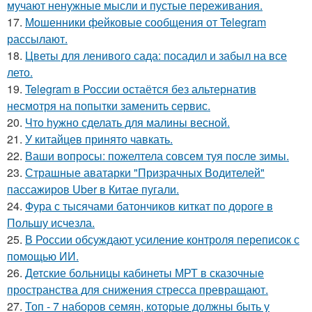
мучают ненужные мысли и пустые переживания.
17.
Мошенники фейковые сообщения от Telegram
рассылают.
18.
Цветы для ленивого сада: посадил и забыл на все
лето.
19.
Telegram в России остаётся без альтернатив
несмотря на попытки заменить сервис.
20.
Чтo hужно сделать для малины весной.
21.
У китайцев принято чавкать.
22.
Ваши вопросы: пожелтела совсем туя после зимы.
23.
Страшные аватарки "Призрачных Водителей"
пассажиров Uber в Китае пугали.
24.
Фура с тысячами батончиков киткат по дороге в
Польшу исчезла.
25.
В России обсуждают усиление контроля переписок с
помощью ИИ.
26.
Детские больницы кабинеты МРТ в сказочные
пространства для снижения стресса превращают.
27.
Топ - 7 наборов семян, которые должны быть у