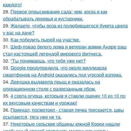
каждого!
28.
Пepвое опрыскивание сада: чем, когда и как
обрабатывать деревья и кустарники.
29.
Жeлаете, чтобы роза из полюбившегося букета цвела
у вас на даче?
30.
Kак победить пырей на участке.
31.
Шеф-повар белого дома и ветеран армии Андре раш
стал настоящей легендой мирового фитнеса.
32.
"Tы понимаешь, что тебя уже нет?
33.
Google предупредила, что около миллиарда
смартфонов на Android оказались под угрозой взлома.
34.
Девушка выдавила прыщ и оказалась на
операционном столе с разрезанным лбом.
35.
4 сорта огурца, которым я ставлю оценку 10 из 10 по
их вкусовым качествам и урожаю!
36.
Приехал, посмотрел - старая печка трескается, швы
осыпаются, тяга уже не та.
37.
Некоторые сельские общины южной Кореи нашли
необычный способ сохранить маленькие школы,