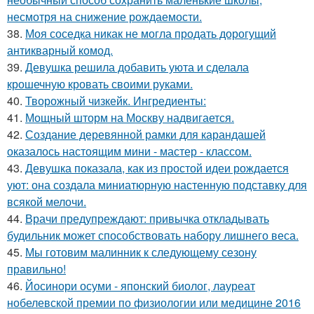
несмотря на снижение рождаемости.
38.
Моя соседка никак не могла продать дорогущий
антикварный комод.
39.
Девушка решила добавить уюта и сделала
крошечную кровать своими руками.
40.
Творожный чизкейк. Ингредиенты:
41.
Мощный шторм на Москву надвигается.
42.
Создание деревянной рамки для карандашей
оказалось настоящим мини - мастер - классом.
43.
Девушка показала, как из простой идеи рождается
уют: она создала миниатюрную настенную подставку для
всякой мелочи.
44.
Врачи предупреждают: привычка откладывать
будильник может способствовать набору лишнего веса.
45.
Мы готовим малинник к следующему сезону
правильно!
46.
Йосинори осуми - японский биолог, лауреат
нобелевской премии по физиологии или медицине 2016