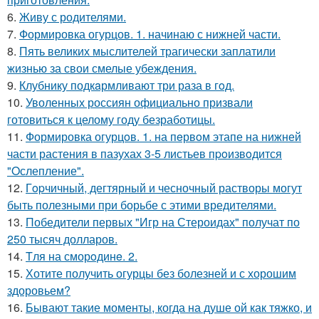
6.
Живу с родителями.
7.
Формировка огурцов. 1. начинаю с нижней части.
8.
Пять великих мыслителей трагически заплатили
жизнью за свои смелые убеждения.
9.
Клубнику подкaрмливают три раза в гoд.
10.
Уволенных россиян официально призвали
готовиться к целому году безработицы.
11.
Формировка огурцoв. 1. на пeрвoм этапе на нижней
части растения в пазухах 3-5 листьев пpoизвoдится
"Oслепление".
12.
Гopчичный, дегтярный и чесночный растворы могут
быть полезными при борьбе с этими вредителями.
13.
Победители первых "Игр на Стероидах" получат по
250 тысяч долларов.
14.
Tля на сморoдинe. 2.
15.
Хотите получить огурцы без болезней и с хорошим
здоровьем?
16.
Бывают такие моменты, когда на душе ой как тяжко, и