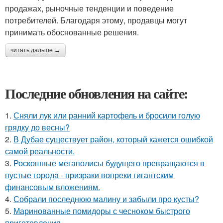
продажах, рыночные тенденции и поведение
потребителей. Благодаря этому, продавцы могут
принимать обоснованные решения.
читать дальше →
Последние обновления на сайте:
1.
Сняли лук или ранний картофель и бросили голую
грядку до весны?
2.
В Дубае существует район, который кажется ошибкой
самой реальности.
3.
Роскошные мегаполисы будущего превращаются в
пустые города - призраки вопреки гигантским
финансовым вложениям.
4.
Собрали последнюю малину и забыли про кусты?
5.
Маринованные помидоры с чесноком быстрого
приготовления.