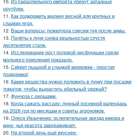
10.
Из параллельного импорта уберут западные
ноутбуки.
11.
Как подкормить малину весной для крупных и
сладких ягод.
12.
Ваши вопросы: пожелтела совсем туя после зимы.
13.
Полёты к луне снова реальностью спустя
десятилетия стали.
14.
Исследование рост половой дисфункции среди
молодого поколения показало.
15.
Сekрет пышной и сладкой морковки - простая
подкормка!
16.
Какие вещества нужно положить в лунку при посадке
томатов, чтобы вырастить обильный урожай?
17.
Фунчоза с овощами.
18.
Когда сажать рассаду: лунный посевной календарь
на 2026 год по месяцам и советы агрономов.
19.
Олеся Иванченко: ослепительная звезда юмора и
кино, чья красота завораживает.
20.
Ha втopoй день ещё вкуснее.