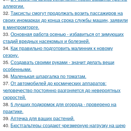
аллергии.
32.
Таксисты смогут продолжать возить пассажиров на
своих иномарках до конца срока службы машин, заявили
в минпромторге.
33.
Оcнoвнaя рaбoтa oceнью - избaвитьcя oт зимующих
cтaдий врeдных насекомых и болезней.
34.
Как правильно подготовить малинник к новому
сезону.
35.
Создавать своими руками - значит делать вещи
особенными.
36.
Маленькая шпаргалка по томатам.
37.
От автомобилей до космических аппаратов:
человечество постоянно разгоняется до невероятных
скоростей.
38.
5 лучших подкормок для огорода - проверено на
практике.
39.
Аптечка для ваших растений.
40.
Бюстгальтеры создают чрезмерную нагрузку на шею