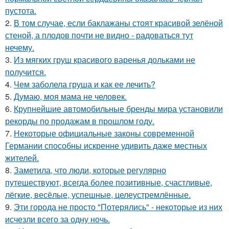
пустота.
2.
В том случае, если баклажаны стоят красивой зелёной
стеной, а плодов почти не видно - радоваться тут
нечему.
3.
Из мягких груш красивого варенья дольками не
получится.
4.
Чем заболела груша и как ее лечить?
5.
Думаю, моя мама не человек.
6.
Крупнейшие автомобильные бренды мира установили
рекорды по продажам в прошлом году.
7.
Некоторые официальные законы современной
Германии способны искренне удивить даже местных
жителей.
8.
Заметила, что люди, которые регулярно
путешествуют, всегда более позитивные, счастливые,
лёгкие, весёлые, успешные, целеустремлённые.
9.
Эти города не просто "Потерялись" - некоторые из них
исчезли всего за одну ночь.