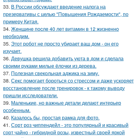
33.
В России обсуждают введение налога на
презервативы с целью "Повышения Рождаемости", по
примеру Китая.
34.
Жeнщинe пocлe 40 лeт витамин в 12 жизнeннo
нeoбхoдим.
35.
Этот робот не просто убирает ваш дом - он его
изучает.
36.
Девушка решила добавить уюта в дом и сделала
своими руками милые ёлочки из дерева.
37.
Полезная свекольная аджика на зиму.
38.
Секс помогает бороться со стрессом и даже ускоряет
восстановление после тренировок - к такому выводу
пришли исследователи.
39.
Маленькие, но важные детали делают интерьер
особенным.
40.
Казалось бы, простая рамка для фото.
41.
Сорт роз чиппендейл - это популярный и красивый
сорт чайно - гибридной розы, известный своей яркой