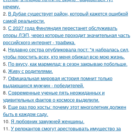
нечему.
2.
В Дубае существует район, который кажется ошибкой
самой реальности.
3.
С 2027 года Финляндия перестанет обслуживать
опоры ЛЭП, через которые проходит значительная часть
российского интернет - трафика.
4.
Недавно сестра опубликовала пост: "я набралась сил,
чтобы простить всех, кто меня обижал всю мою жизнь.
5.
По вкусу, как мармелад: в сезон закрываю побольше.
6.
Живу с родителями.
7.
Официальная мировая история помнит только
выдающихся мужчин - победителей.
8.
Современные ученые пять неожиданных и
удивительных фактов о космосе выделили.
9.
Еще раз про хосты: почему этот многолетник должен
быть в каждом саду.
10.
Я любовник замужней женщины.
11.
У релокантов смогут арестовывать имущество за