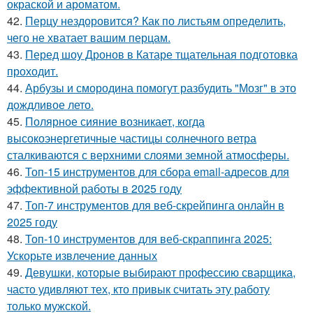
окраской и ароматом.
42.
Перцу нездоровится? Как по листьям определить,
чего не хватает вашим перцам.
43.
Перед шоу Дронов в Катаре тщательная подготовка
проходит.
44.
Арбузы и смородина помогут разбудить "Мозг" в это
дождливое лето.
45.
Полярное сияние возникает, когда
высокоэнергетичные частицы солнечного ветра
сталкиваются с верхними слоями земной атмосферы.
46.
Топ-15 инструментов для сбора email-адресов для
эффективной работы в 2025 году
47.
Топ-7 инструментов для веб-скрейпинга онлайн в
2025 году
48.
Топ-10 инструментов для веб-скраппинга 2025:
Ускорьте извлечение данных
49.
Девушки, которые выбирают профессию сварщика,
часто удивляют тех, кто привык считать эту работу
только мужской.