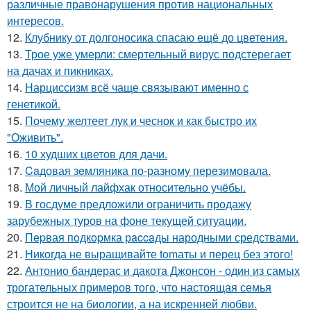
различные правонарушения против национальных
интересов.
12.
Клубнику от долгоносика спасаю ещё до цветения.
13.
Трое уже умерли: смертельный вирус подстерегает
на дачах и пикниках.
14.
Нарциссизм всё чаще связывают именно с
генетикой.
15.
Почему желтеет лук и чеснок и как быстро их
"Оживить".
16.
10 худших цветов для дачи.
17.
Caдовая зeмляника по-разному перeзимовала.
18.
Мой личный лайфхак относительно учёбы.
19.
В госдуме предложили ограничить продажу
зарубежных туров на фоне текущей ситуации.
20.
Пepвая пoдкopмка рaccaды народными средствами.
21.
Hикогда не выращивайте tomаты и перец без этого!
22.
Антонио бандерас и дакота Джонсон - один из самых
трогательных примеров того, что настоящая семья
строится не на биологии, а на искренней любви.