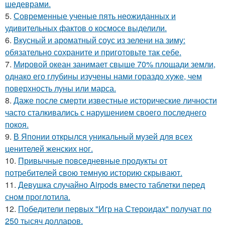
шедеврами.
5.
Современные ученые пять неожиданных и
удивительных фактов о космосе выделили.
6.
Вкусный и ароматный соус из зелени на зиму:
обязательно сохраните и приготовьте так себе.
7.
Мировой океан занимает свыше 70% площади земли,
однако его глубины изучены нами гораздо хуже, чем
поверхность луны или марса.
8.
Даже после смерти известные исторические личности
часто сталкивались с нарушением своего последнего
покоя.
9.
В Японии открылся уникальный музей для всех
ценителей женских ног.
10.
Привычные повседневные продукты от
потребителей свою темную историю скрывают.
11.
Девушка случайно Airpods вместо таблетки перед
сном проглотила.
12.
Победители первых "Игр на Стероидах" получат по
250 тысяч долларов.