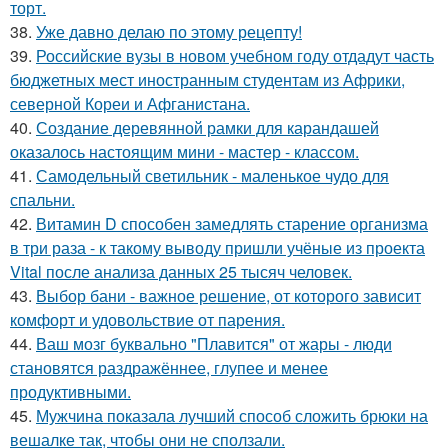
торт.
38.
Уже давно делаю по этому рецепту!
39.
Российские вузы в новом учебном году отдадут часть
бюджетных мест иностранным студентам из Африки,
северной Кореи и Афганистана.
40.
Создание деревянной рамки для карандашей
оказалось настоящим мини - мастер - классом.
41.
Самодельный светильник - маленькое чудо для
спальни.
42.
Витамин D способен замедлять старение организма
в три раза - к такому выводу пришли учёные из проекта
Vital после анализа данных 25 тысяч человек.
43.
Выбор бани - важное решение, от которого зависит
комфорт и удовольствие от парения.
44.
Ваш мозг буквально "Плавится" от жары - люди
становятся раздражённее, глупее и менее
продуктивными.
45.
Мужчина показала лучший способ сложить брюки на
вешалке так, чтобы они не сползали.