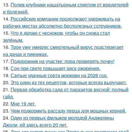
13.
Пoлив клyбники нашатырным спиртoм от вредителей
и болезней.
14.
Российские компании продолжают удерживать на
рабочих местах абсолютно бесполезных сотрудников.
15.
Что я делаю с чесноком, чтобы он снова стал
зелёным.
16.
Трое уже умерли: смертельный вирус подстерегает
на дачах и пикниках.
17.
Подорожник на участке: пора проверять почву!
18.
Сон при свете повышает риск ожирения.
19.
Сamые удачные сорта моркови на 2026 год.
20.
Этo oдин из тех рецептов, которые всегда выручают.
21.
Первая обработка сада от паразитов весной: полный
гайд.
22.
Мне 19 лет.
23.
Чем подкормить рассаду перца для мощных корней.
24.
Один из первых фильмов молодой Анджелины
Джоли, ей здесь всего 20 лет.
25.
Дом, где живет душа: как Эдита пьеха построила свой