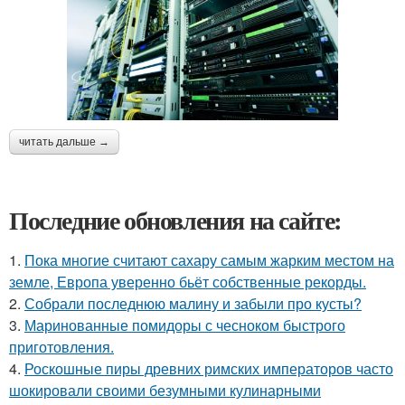
читать дальше →
Последние обновления на сайте:
1.
Пока многие считают сахару самым жарким местом на
земле, Европа уверенно бьёт собственные рекорды.
2.
Собрали последнюю малину и забыли про кусты?
3.
Маринованные помидоры с чесноком быстрого
приготовления.
4.
Роскошные пиры древних римских императоров часто
шокировали своими безумными кулинарными