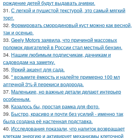
рождение детей будут выдавать ачивки.
31.
С легкой и пушистой текстурой, это самый мягкий
торт.
32.
Формировать смородиновый куст можно как весной,
так и осенью.
33.
Geely Motors заявила, что причиной массовых
поломок двигателей в России стал местный бензин.
34.
Нашим любимым подписчикам, дачникам и
садоводам на заметку.
35.
Яркий акцент для сада.
36.
* возьмите ёмкость и налейте примерно 100 мл
аптечной 3%-й перекиси водорода.
37.
Маленькие, но важные детали делают интерьер
особенным.
38.
Казалось бы, простая рамка для фото.
39.
Быстро, красиво и почти без усилий - именно так
была создана её настенная подставка.
40.
Исследования показали, что напиток возвращает
клеткам энергию и активирует механизмы клеточной