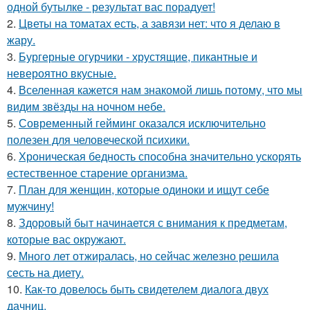
одной бутылке - результат вас порадует!
2.
Цветы на томатах есть, а завязи нет: что я делаю в
жару.
3.
Бургерные огурчики - хрустящие, пикантные и
невероятно вкусные.
4.
Вселенная кажется нам знакомой лишь потому, что мы
видим звёзды на ночном небе.
5.
Современный гейминг оказался исключительно
полезен для человеческой психики.
6.
Хроническая бедность способна значительно ускорять
естественное старение организма.
7.
План для женщин, которые одиноки и ищут себе
мужчину!
8.
Здоровый быт начинается с внимания к предметам,
которые вас окружают.
9.
Много лет отжиралась, но сейчас железно решила
сесть на диету.
10.
Как-то довелось быть свидетелем диалога двух
дачниц.