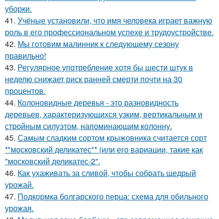
уборки.
41.
Учёные установили, что имя человека играет важную
роль в его профессиональном успехе и трудоустройстве.
42.
Мы готовим малинник к следующему сезону
правильно!
43.
Регулярное употребление хотя бы шести штук в
неделю снижает риск ранней смерти почти на 30
процентов.
44.
Колоновидные деревья - это разновидность
деревьев, характеризующихся узким, вертикальным и
стройным силуэтом, напоминающим колонну.
45.
Самым сладким сортом крыжовника считается сорт
*"московский деликатес"* (или его вариации, такие как
"московский деликатес-2".
46.
Как ухаживать за сливой, чтобы собрать щедрый
урожай.
47.
Подкормка болгарского перца: схема для обильного
урожая.