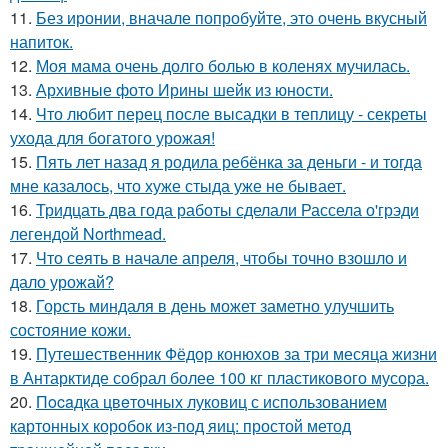
11.
Без иронии, вначале попробуйте, это очень вкусный
напиток.
12.
Моя мама очень долго болью в коленях мучилась.
13.
Архивные фото Ирины шейк из юности.
14.
Что любит перец после высадки в теплицу - секреты
ухода для богатого урожая!
15.
Пять лет назад я родила ребёнка за деньги - и тогда
мне казалось, что хуже стыда уже не бывает.
16.
Тридцать два года работы сделали Рассела о'грэди
легендой Northmead.
17.
Что сеять в начале апреля, чтобы точно взошло и
дало урожай?
18.
Горсть миндаля в день может заметно улучшить
состояние кожи.
19.
Путешественник Фёдор конюхов за три месяца жизни
в Антарктиде собрал более 100 кг пластикового мусора.
20.
Пocaдка цвeточных луковиц с использованием
картонных коробок из-под яиц: простой метод