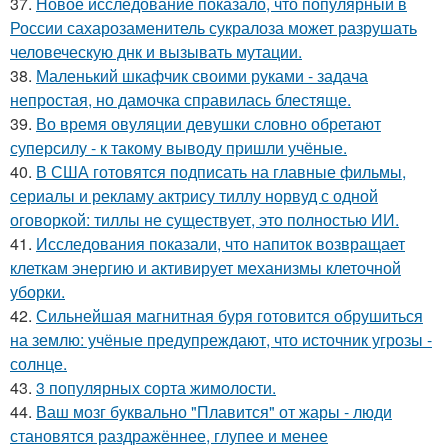
37.
Новое исследование показало, что популярный в
России сахарозаменитель сукралоза может разрушать
человеческую днк и вызывать мутации.
38.
Маленький шкафчик своими руками - задача
непростая, но дамочка справилась блестяще.
39.
Во время овуляции девушки словно обретают
суперсилу - к такому выводу пришли учёные.
40.
В США готовятся подписать на главные фильмы,
сериалы и рекламу актрису тиллу норвуд с одной
оговоркой: тиллы не существует, это полностью ИИ.
41.
Исследования показали, что напиток возвращает
клеткам энергию и активирует механизмы клеточной
уборки.
42.
Сильнейшая магнитная буря готовится обрушиться
на землю: учёные предупреждают, что источник угрозы -
солнце.
43.
3 популярных сорта жимолости.
44.
Ваш мозг буквально "Плавится" от жары - люди
становятся раздражённее, глупее и менее