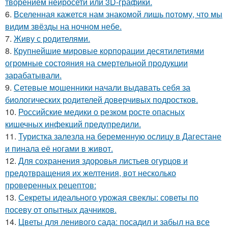
творением нейросети или 3D-графики.
6.
Вселенная кажется нам знакомой лишь потому, что мы
видим звёзды на ночном небе.
7.
Живу с родителями.
8.
Крупнейшие мировые корпорации десятилетиями
огромные состояния на смертельной продукции
зарабатывали.
9.
Сетевые мошенники начали выдавать себя за
биологических родителей доверчивых подростков.
10.
Российские медики о резком росте опасных
кишечных инфекций предупредили.
11.
Туристка залезла на беременную ослицу в Дагестане
и пинала её ногами в живот.
12.
Для сохранения здоровья листьев огурцов и
предотвращения их желтения, вот несколько
проверенных рецептов:
13.
Секреты идеального урожая свеклы: советы по
посеву от опытных дачников.
14.
Цветы для ленивого сада: посадил и забыл на все