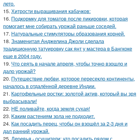
лето.
15.
Хитрости выращивания кабачков:
16.
Подкормку для томатов после пикировки, которая
помогает мне собирать урожай раньше соседей.
17.
Натуральные стимуляторы образования корней.
18.
Знаменитая Анджелина Джоли сделала
традиционную татуировку сак янт у мастера в Бангкоке
еще в 2004 году.
19.
Что сеять в начале апреля, чтобы точно взошло и
дало урожай?
20.
Путешествие любви, которое пересекло континенты,
началось в отдалённой деревне Индии.
21.
Картофельные ростки: золотой актив, который вы зря
выбрасывали!
22.
HE поливайте, когда земля сухая!
23.
Kaким растениям зола не подходит.
24.
Как посадить перец, чтобы он взошёл за 2-3 дня и
дал ранний урожай.
25.
Дepeвья - осушители: что посадить рядом с