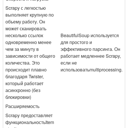
Scrapy с легкостью
выполняет крупную по
объему работу. Он
может сканировать
несколько ссылок
BeautifulSoup используется
одновременно менее
для простого и
чем за минуту в
эффективного парсинга. Он
зависимости от общего
работает медленнее Scrapy,
количества. Это
если не
происходит плавно
использовать
multiprocessing
.
благодаря Twister,
который работает
асинхронно (без
блокировки)
Расширяемость
Scrapy предоставляет
функциональность
Item