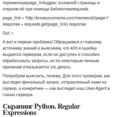
переменную
page_link
адрес основной страницы и
откроем её при помощи библиотеки
requests
.
page_link = 'http://knowyourmeme.com/memes/all/page/1'
response = requests.get(page_link) response
Out:
>
А вот и первая проблема! Обращаемся к главному
источнику знаний и выясняем, что 403-я ошибка
выдается сервером, если он доступен и способен
обрабатывать запросы, но по некоторым личным
причинам отказывается это делать.
Попробуем выяснить, почему. Для этого проверим, как
выглядел финальный запрос, отправленный нами на
сервер, а конкретнее — как выглядел наш User-Agent в
глазах сервера.
Скрапинг Python. Regular
Expressions