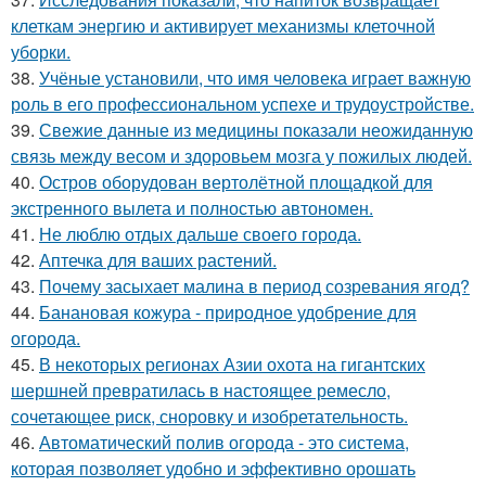
клеткам энергию и активирует механизмы клеточной
уборки.
38.
Учёные установили, что имя человека играет важную
роль в его профессиональном успехе и трудоустройстве.
39.
Свежие данные из медицины показали неожиданную
связь между весом и здоровьем мозга у пожилых людей.
40.
Остров оборудован вертолётной площадкой для
экстренного вылета и полностью автономен.
41.
Не люблю отдых дальше своего города.
42.
Аптечка для ваших растений.
43.
Почему засыхает малина в период созревания ягод?
44.
Банановая кожура - природное удобрение для
огорода.
45.
В некоторых регионах Азии охота на гигантских
шершней превратилась в настоящее ремесло,
сочетающее риск, сноровку и изобретательность.
46.
Автоматический полив огорода - это система,
которая позволяет удобно и эффективно орошать