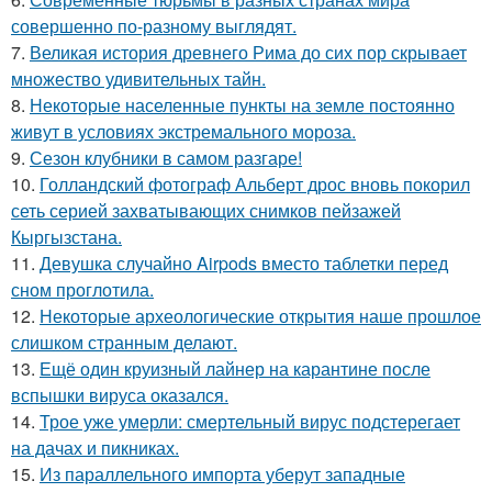
совершенно по-разному выглядят.
7.
Великая история древнего Рима до сих пор скрывает
множество удивительных тайн.
8.
Некоторые населенные пункты на земле постоянно
живут в условиях экстремального мороза.
9.
Сезон клубники в самом разгаре!
10.
Голландский фотограф Альберт дрос вновь покорил
сеть серией захватывающих снимков пейзажей
Кыргызстана.
11.
Девушка случайно Airpods вместо таблетки перед
сном проглотила.
12.
Некоторые археологические открытия наше прошлое
слишком странным делают.
13.
Ещё один круизный лайнер на карантине после
вспышки вируса оказался.
14.
Трое уже умерли: смертельный вирус подстерегает
на дачах и пикниках.
15.
Из параллельного импорта уберут западные