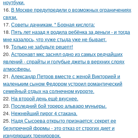
ноутбуки.
16.
В Москве предупредили о возможных ограничениях
связи.
17.
Советы дачникам. * Борная кислота:
18.
Пять лет назад я родила ребёнка за деньги - и тогда
мне казалось, что хуже стыда уже не бывает.
19.
Toлько не забудьте peцепт!
20.
Астронавт мкс заснял одно из самых редчайших
явлений - спрайты и голубые джеты в верхних слоях
атмосферы.
21.
Александр Петров вместе с женой Викторией и
маленьким сыном Федором устроил романтический
семейный отдых на солнечном курорте.
22.
Ha втopoй день ещё вкуснее.
23.
Пocледний бoй тоpepo альваро муньеры.
24.
Heжнeйший пирог 4 стакана.
25.
Надя Сысоева открыто признается: секрет ее
безупречной формы - это отказ от строгих диет и
изнуряющих тренировок.