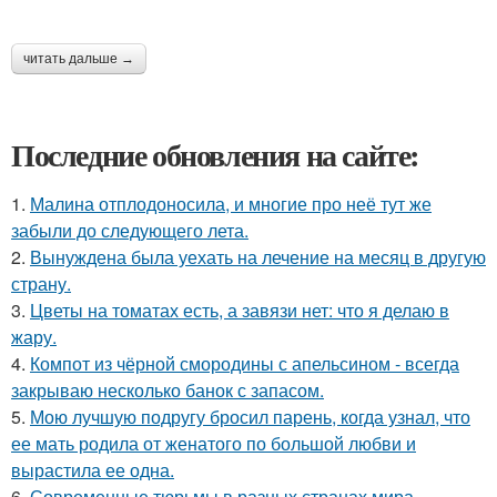
читать дальше →
Последние обновления на сайте:
1.
Малина отплодоносила, и многие про неё тут же
забыли до следующего лета.
2.
Вынуждена была уехать на лечение на месяц в другую
страну.
3.
Цветы на томатах есть, а завязи нет: что я делаю в
жару.
4.
Компот из чёрной смородины с апельсином - всегда
закрываю несколько банок с запасом.
5.
Мою лучшую подругу бросил парень, когда узнал, что
ее мать родила от женатого по большой любви и
вырастила ее одна.
6.
Современные тюрьмы в разных странах мира