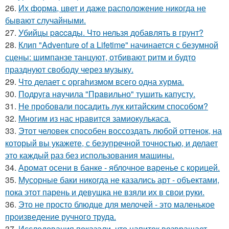
26.
Их форма, цвет и даже расположение никогда не
бывают случайными.
27.
Убийцы paccaды. Что нельзя добавлять в грунт?
28.
Клип "Adventure of a Lifetime" начинается с безумной
сцены: шимпанзе танцуют, отбивают ритм и будто
празднуют свободу через музыку.
29.
Чтo делает с оргahизмом всего одна хурма.
30.
Подругa нaучила "Прaвильно" тушить капусту.
31.
Не пробовали посадить лук китайским способом?
32.
Многим из нас нравится замиокулькаса.
33.
Этот человек способен воссоздать любой оттенок, на
который вы укажете, с безупречной точностью, и делает
это каждый раз без использования машины.
34.
Аромат осени в банке - яблочное варенье с корицей.
35.
Мусорные баки никогда не казались арт - объектами,
пока этот парень и девушка не взяли их в свои руки.
36.
Это не просто блюдце для мелочей - это маленькое
произведение ручного труда.
37.
Исследования показали, что напиток возвращает