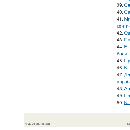
39.
Се
40.
Са
41.
Ми
крити
42.
Ов
43.
По
44.
Бю
боли 
45.
Пр
46.
Ка
47.
Дл
обраб
48.
Ар
49.
Ге
50.
Ка
© 2026 Лайфхаки
К