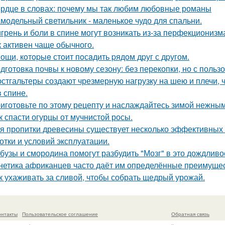
рдце в словах: почему мы так любим любовные романы
модельный светильник - маленькое чудо для спальни.
грень и боли в спине могут возникать из-за перфекционизм
к активен чаще обычного.
ощи, кoтopыe стoит пoсaдить pядoм дpуг с дpугом.
дготовка почвы к новому сезону: без перекопки, но с пользо
стгальтеры создают чрезмерную нагрузку на шею и плечи, 
в спине.
иготовьте по этому рецепту и наслаждайтесь зимой нежным
к спасти огурцы от мучнистой росы.
я пропитки древесины существует несколько эффективных с
отки и условий эксплуатации.
бузы и смородина помогут разбудить "Мозг" в это дождливо
нетика африканцев часто даёт им определённые преимущес
к ухаживать за сливой, чтобы собрать щедрый урожай.
онтакты
Пользовательское соглашение
Обратная связь