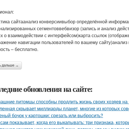
ионал:
стика сайтаанализ конверсиивыбор определённой информац
нализированных сегментоввебвизор (запись и анализ дейст
х о взаимодействии с интерфейсом)карта ссылок (отображе
ражение навигации пользователей по вашему сайту)анали
ость – бесплатно.
ь дальше →
ледние обновления на сайте:
ашние питомцы способны продлить жизнь своих хозяев на 6
ленная скрывает миллиарды планет, многие из которых сов
еный бочок у картошки: срезать или выбросить?
 сам показывает, когда его выкапывать: три признака, кото