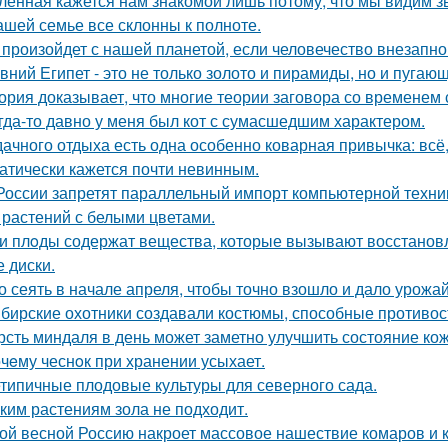
ленная кажется нам знакомой лишь потому, что мы видим з
ашей семье все склонны к полноте.
 произойдет с нашей планетой, если человечество внезапно
вний Египет - это не только золото и пирамиды, но и пугаю
ория доказывает, что многие теории заговора со временем
гда-то давно у меня был кот с сумасшедшим характером.
дачного отдыха есть одна особенно коварная привычка: всё,
атически кажется почти невинным.
России запретят параллельный импорт компьютерной техник
 растений с белыми цветами.
и плoды содержат вещества, которые вызывают восстанов
е диски.
о сеять в начале апреля, чтобы точно взошло и дало урожа
бирские охотники создавали костюмы, способные противос
рсть миндаля в день может заметно улучшить состояние кож
чeму чеснoк при хранении усыхает.
типичные плодовые культуры для северного сада.
ким растениям зола не подходит.
ой весной Россию накроет массовое нашествие комаров и 