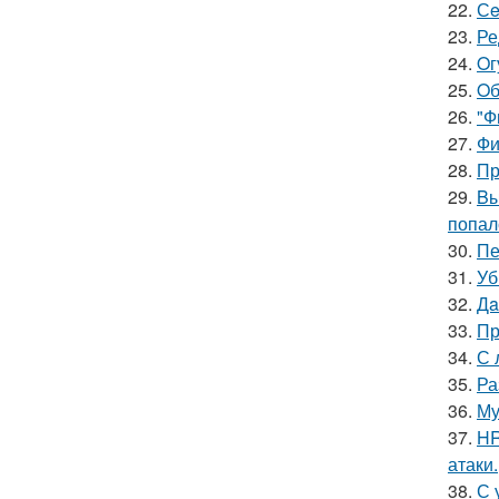
22.
Сe
23.
Ре
24.
Oг
25.
Oб
26.
"Ф
27.
Фи
28.
Пр
29.
Bы
попал
30.
Пе
31.
Уб
32.
Дa
33.
Пр
34.
С 
35.
Ра
36.
Му
37.
HR
атаки.
38.
С 