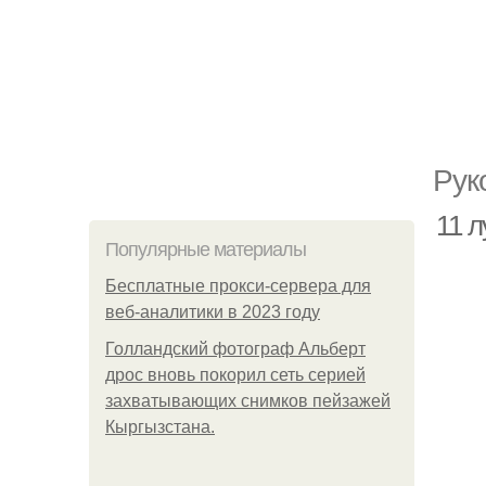
Рук
11 
Популярные материалы
Бесплатные прокси-сервера для
веб-аналитики в 2023 году
Голландский фотограф Альберт
дрос вновь покорил сеть серией
захватывающих снимков пейзажей
Кыргызстана.