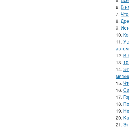
5.
Все
6.
В н
7.
Что
8.
Дре
9.
Ист
10.
Ко
11.
У 
автом
12.
В 
13.
10
14.
Эт
мягки
15.
Чт
16.
Си
17.
Го
18.
По
19.
Не
20.
Ka
21.
Эт