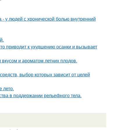
а - у людей с хронической болью внутренний
й.
что приводит к ухудшению осанки и вызывает
 вкусом и ароматом летних плодов.
редств, выбор которых зависит от целей
е лето.
тва в поддержании рельефного тела.