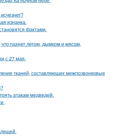
вёзды на ночном небе.
 исчезнет?
щая изнанка.
 становятся фактами.
 что пахнет летом, дымком и мясом,
и с 27 мая.
ление тканей, составляющих межпозвонковые
й?
тоять атакам медведей.
и.
клещей.