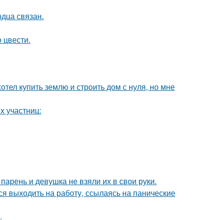
дца связан.
 цвести.
отел купить землю и строить дом с нуля, но мне
х участниц:
 парень и девушка не взяли их в свои руки.
ся выходить на работу, ссылаясь на панические
.