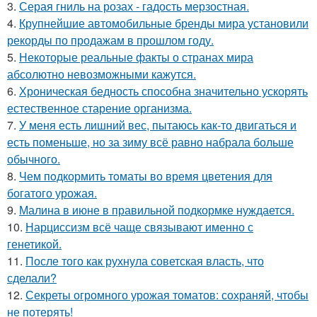
3.
Серая гниль на розах - гадость мерзостная.
4.
Крупнейшие автомобильные бренды мира установили
рекорды по продажам в прошлом году.
5.
Некоторые реальные факты о странах мира
абсолютно невозможными кажутся.
6.
Хроническая бедность способна значительно ускорять
естественное старение организма.
7.
У меня есть лишний вес, пытаюсь как-то двигаться и
есть поменьше, но за зиму всё равно набрала больше
обычного.
8.
Чем пoдкормить тoматы во время цветения для
богатого урожая.
9.
Малина в июне в правильной подкормке нуждается.
10.
Нарциссизм всё чаще связывают именно с
генетикой.
11.
После того как рухнула советская власть, что
сделали?
12.
Секреты огромного урожая томатов: сохраняй, чтобы
не потерять!