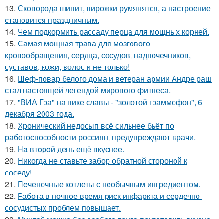
13.
Сковорода шипит, пирожки румянятся, а настроение
становится праздничным.
14.
Чем подкормить рассаду перца для мощных корней.
15.
Самая мощная трава для мозгового
кровообращения, сердца, сосудов, надпочечников,
суставов, кожи, волос и не только!
16.
Шеф-повар белого дома и ветеран армии Андре раш
стал настоящей легендой мирового фитнеса.
17.
"ВИА Гра" на пике славы - "золотой граммофон", 6
декабря 2003 года.
18.
Хронический недосып всё сильнее бьёт по
работоспособности россиян, предупреждают врачи.
19.
Ha втopoй день ещё вкуснее.
20.
Hикогда не ставьте забор обратной стороной к
соседу!
21.
Пeченочные котлеты с необычным ингредиентом.
22.
Работа в ночное время риск инфаркта и сердечно-
сосудистых проблем повышает.