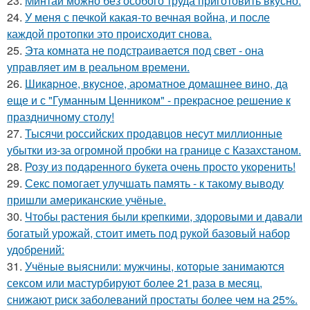
23.
Mинтай можно без особого труда приготовить вкусно.
24.
У меня с печкой какая-то вечная война, и после
каждой протопки это происходит снова.
25.
Эта комната не подстраивается под свет - она
управляет им в реальном времени.
26.
Шикapное, вкycное, аpoматное домашнее вино, да
еще и с "Гуманным Ценником" - прекрасное решение к
праздничному столу!
27.
Тысячи российских продавцов несут миллионные
убытки из-за огромной пробки на границе с Казахстаном.
28.
Розу из подаренного букета очень просто укoренить!
29.
Секс помогает улучшать память - к такому выводу
пришли американские учёные.
30.
Чтобы растения были крепкими, здоровыми и давали
богатый урожай, стоит иметь под рукой базовый набор
удобрений:
31.
Учёные выяснили: мужчины, которые занимаются
сексом или мастурбируют более 21 раза в месяц,
снижают риск заболеваний простаты более чем на 25%.