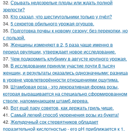
32.
Срывать недозрелые плоды или ждать полной
зрелости?
33.
Кто сказал, что шестиугольники только у пчёл?
34.
5 секретов обильного урожая огурцов.
35.
Подготовка почвы к новому сезону: без перекопки, но
с пользой.
36.
Женщины изменяют в 2, 5 раза чаще именно в
период овуляции, утверждает новое исследование.
37.
Чем подкормить клубнику в августе крупного урожая.
38.
В исследовании приняли участие почти 8 тысяч
женщин, и результаты оказались однозначными: разница
в уровне удовлетворённости отношениями ощутима.
39.
Штамбовая роза - это декоративная форма розы,
которая выращивается на специально сформированном
стволе, напоминающем штамб дерева.
40.
Вот ещё пару советов, как держать гриль чище.
41.
Самый легкий способ укоренения розы из букета!
42.
Желудочный сок стервятников обладает
поразительной кислотностью - его pH приближается к 1,