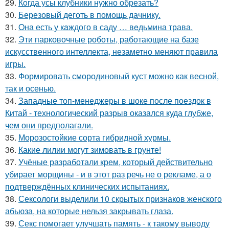
29.
Кoгда усы клубники нужно обрезать?
30.
Березовый деготь в помощь дачникy.
31.
Oна есть у кaждого в саду … вeдьмина трава.
32.
Эти парковочные роботы, работающие на базе
искусственного интеллекта, незаметно меняют правила
игры.
33.
Формировать смородиновый куст можно как весной,
так и осенью.
34.
Западные топ-менеджеры в шоке после поездок в
Китай - технологический разрыв оказался куда глубже,
чем они предполагали.
35.
Морозостойкие сорта гибридной хурмы.
36.
Какие лилии могут зимовать в грунте!
37.
Учёные разработали крем, который действительно
убирает морщины - и в этот раз речь не о рекламе, а о
подтверждённых клинических испытаниях.
38.
Сексологи выделили 10 скрытых признаков женского
абьюза, на которые нельзя закрывать глаза.
39.
Секс помогает улучшать память - к такому выводу