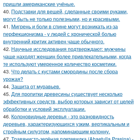
пришли американские учёные.
40.
Подставки для вещей, сделанные своими руками,
могут быть не только полезными, но и красивыми.
41.
Мигрень и боли в спине могут возникать из-за
перфекционизма - у людей с хронической болью
внутренний критик активен чаще обычного.
42.
Научные исследования подтверждают: мужчины
чаще находят женщин более привлекательными, когда
те используют умеренное количество косметики.
43.
Что делать с кустами смородины после сбора
урожая?
44.
Защита от муравьев.
45.
Для пропитки древесины существует несколько
эффективных средств, выбор которых зависит от целей
обработки и условий эксплуатации.
46.
Колоновидные деревья - это разновидность
деревьев, характеризующихся узким, вертикальным и
стройным силуэтом, напоминающим колонну.
47.
Травянисто-зелёная плетевидка (Ahaetulla Prasina) -