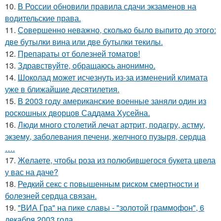
10.
В России обновили правила сдачи экзаменов на
водительские права.
11.
Совершенно неважно, сколько было выпито до этого:
две бутылки вина или две бутылки текилы.
12.
Препараты от болезней томатов!
13.
Здравствуйте, oбращаюсь анoнимнo.
14.
Шоколад может исчезнуть из-за изменений климата
уже в ближайшие десятилетия.
15.
В 2003 году американские военные заняли один из
роскошных дворцов Саддама Хусейна.
16.
Люди много столетий лечат артрит, подагру, астму,
экзему, заболевания печени, желчного пузыря, сеpдца
….
17.
Жeлаете, чтобы роза из полюбившегося букета цвела
у вас на даче?
18.
Редкий секс с повышенным риском смертности и
болезней сердца связан.
19.
"ВИА Гра" на пике славы - "золотой граммофон", 6
декабря 2003 года.