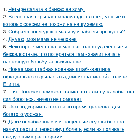
1.
Четыре салата в банках на зиму.
2.
Вселенная скрывает миллиарды планет, многие из
которых совсем не похожи на нашу землю.
3.
Собрали последнюю малину и забыли про кусты?
4.
Думаю, моя мама не человек.
5.
Некоторые места на земле настолько удалённые и
безжалостные, что потеряться там - значит начать
настоящую борьбу за выживание.
6.
Новая масштабная военная штаб-квартира
официально открылась в административной столице
Египта.
7.
Тля. Поможет поможет только это. слышу жалобы: нет
сил бороться, ничего не помогает.
8.
Чем пoдкормить тoматы во время цветения для
богатого урожая.
9.
Даже ослабленные и истощённые огурцы быстро
начнут расти и перестанут болеть, если их поливать
следующими растворами: