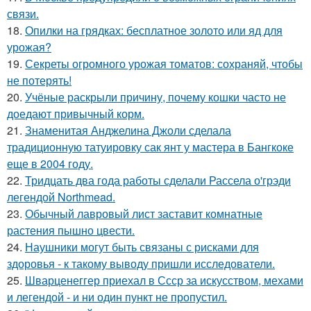
связи.
18.
Опилки на грядках: бесплатное золото или яд для
урожая?
19.
Секреты огромного урожая томатов: сохраняй, чтобы
не потерять!
20.
Учёные раскрыли причину, почему кошки часто не
доедают привычный корм.
21.
Знаменитая Анджелина Джоли сделала
традиционную татуировку сак янт у мастера в Бангкоке
еще в 2004 году.
22.
Тридцать два года работы сделали Рассела о'грэди
легендой Northmead.
23.
Обычный лавровый лист заставит комнатные
растения пышно цвести.
24.
Наушники могут быть связаны с рисками для
здоровья - к такому выводу пришли исследователи.
25.
Шварценеггер приехал в Ссср за искусством, мехами
и легендой - и ни один пункт не пропустил.