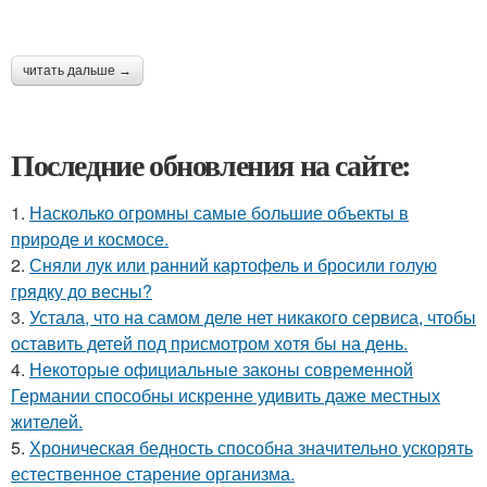
читать дальше →
Последние обновления на сайте:
1.
Насколько огромны самые большие объекты в
природе и космосе.
2.
Сняли лук или ранний картофель и бросили голую
грядку до весны?
3.
Устала, что на самом деле нет никакого сервиса, чтобы
оставить детей под присмотром хотя бы на день.
4.
Некоторые официальные законы современной
Германии способны искренне удивить даже местных
жителей.
5.
Хроническая бедность способна значительно ускорять
естественное старение организма.