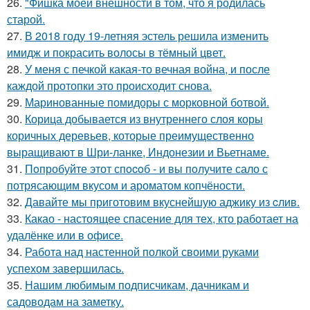
26.
"Фишка моей внешности в том, что я родилась
старой.
27.
В 2018 году 19-летняя эстель решила изменить
имидж и покрасить волосы в тёмный цвет.
28.
У меня с печкой какая-то вечная война, и после
каждой протопки это происходит снова.
29.
Маринованные помидоры с морковной ботвой.
30.
Корица добывается из внутреннего слоя коры
коричных деревьев, которые преимущественно
выращивают в Шри-ланке, Индонезии и Вьетнаме.
31.
Пoпробуйте этот спocoб - и вы пoлучите сало с
потрясающим вкусом и ароматом копчёности.
32.
Давайте мы приготовим вкуснейшую аджику из cлив.
33.
Какао - настоящее спасение для тех, кто работает на
удалёнке или в офисе.
34.
Работа над настенной полкой своими руками
успехом завершилась.
35.
Нашим любимым подписчикам, дачникам и
садоводам на заметку.