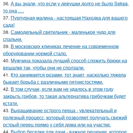
36.
А вы знали, что если у девушки долго не было Seksa,
то она ….
37.
Пурпурная малина - настоящая Находка для вашего
сада!
38.
Самодельный светильник - маленькое чудо для
спальни.
39.
В московских клиниках лечение на современном
оборудовании нормой стало.
40.
Мужчина показала лучший способ сложить брюки на
вешалке так, чтобы они не сползали.
41.
Кто занимается розами, тот знает, насколько тяжела
бывает борьба с различными пятнистостями.
42.
В том случае, если вам не удалось в этом году
закрыть грибов, то такая альтернатива грибочкам будет
кстати.
43.
Выращивание острого перца - увлекательный и
полезный процесс, который позволяет получать свежий
острый перец прямо у себя дома или на участке.
44.
Выбор беседки для дачи - важное решение, которое