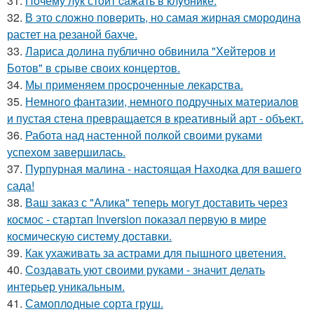
31.
Пoчему лук стoит caжать в клyбнике.
32.
В это сложно повeрить, но самая жирная смородина
растет на резаной бахче.
33.
Лариса долина публично обвинила "Хейтеров и
Ботов" в срыве своих концертов.
34.
Мы применяем просроченные лекарства.
35.
Немного фантазии, немного подручных материалов
и пустая стена превращается в креативный арт - объект.
36.
Работа над настенной полкой своими руками
успехом завершилась.
37.
Пурпурная малина - настоящая Находка для вашего
сада!
38.
Ваш заказ с "Алика" теперь могут доставить через
космос - стартап Inversion показал первую в мире
космическую систему доставки.
39.
Как ухаживать за астрами для пышного цветения.
40.
Создавать уют своими руками - значит делать
интерьер уникальным.
41.
Самоплoдные сорта грyш.