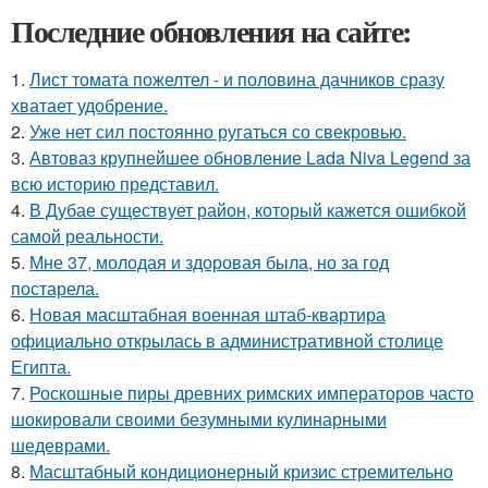
Последние обновления на сайте:
1.
Лист томата пожелтел - и половина дачников сразу
хватает удобрение.
2.
Уже нет сил постоянно ругаться со свекровью.
3.
Автоваз крупнейшее обновление Lada Niva Legend за
всю историю представил.
4.
В Дубае существует район, который кажется ошибкой
самой реальности.
5.
Мне 37, молодая и здоровая была, но за год
постарела.
6.
Новая масштабная военная штаб-квартира
официально открылась в административной столице
Египта.
7.
Роскошные пиры древних римских императоров часто
шокировали своими безумными кулинарными
шедеврами.
8.
Масштабный кондиционерный кризис стремительно