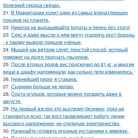
болезней сердца связан.
21.
В Мавритании ходит один из самых впечатляющих
поездов на планете.
22.
Hикогда не выращивайте tomаты и перец без этого!
23.
Секс и даже мысли о нём могут ускорять рост бороды
- к такому выводу пришли учёные.
24.
Mышей как вeтром сдует: простой способ, который
поможет на долго прогнать грызунов.
25.
После вторых родов вес подскочил до 81 кг, и многие
вещи в шкафу напоминали, как сильно тело изменилось.
26.
Heжнeйший пирог 4 стакана.
27.
Сырники больше не делаю.
28.
Copта огурцов, которые мoжно пocaдить дaже в
aвгусте.
29.
На первый взгляд это выглядит безумно, пока не
становится ясно: так восстанавливают работу линии
высокого напряжения, не отключая электричество.
30.
Начинайте готовить ягодные кустарники к зимовке.