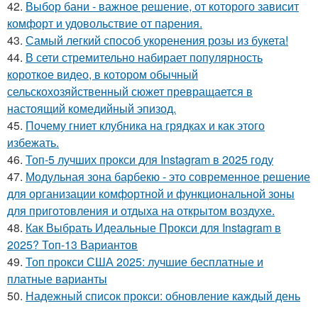
42.
Выбор бани - важное решение, от которого зависит
комфорт и удовольствие от парения.
43.
Самый легкий способ укоренения розы из букета!
44.
В сети стремительно набирает популярность
короткое видео, в котором обычный
сельскохозяйственный сюжет превращается в
настоящий комедийный эпизод.
45.
Почему гниет клубника на грядках и как этого
избежать.
46.
Топ-5 лучших прокси для Instagram в 2025 году
47.
Модульная зона барбекю - это современное решение
для организации комфортной и функциональной зоны
для приготовления и отдыха на открытом воздухе.
48.
Как Выбрать Идеальные Прокси для Instagram в
2025? Топ-13 Вариантов
49.
Топ прокси США 2025: лучшие бесплатные и
платные варианты
50.
Надежный список прокси: обновление каждый день