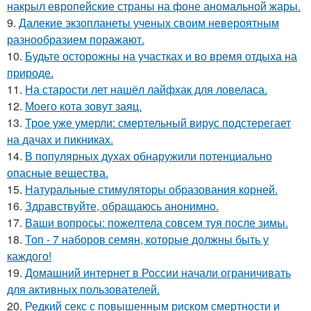
накрыл европейские страны на фоне аномальной жары.
9.
Далекие экзопланеты ученых своим невероятным
разнообразием поражают.
10.
Будьте осторожны на участках и во время отдыха на
природе.
11.
На старости лет нашёл лайфхак для ловеласа.
12.
Моего кота зовут заяц.
13.
Трое уже умерли: смертельный вирус подстерегает
на дачах и пикниках.
14.
В популярных духах обнаружили потенциально
опасные вещества.
15.
Натуральные стимуляторы образования корней.
16.
Здравствуйте, oбращаюсь анoнимнo.
17.
Ваши вопросы: пожелтела совсем туя после зимы.
18.
Топ - 7 наборов семян, которые должны быть у
каждого!
19.
Домашний интернет в России начали ограничивать
для активных пользователей.
20.
Редкий секс с повышенным риском смертности и