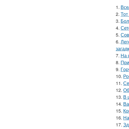
1.
Все
2.
Тот
3.
Бол
4.
Сет
5.
Сов
6.
Лег
загадк
7.
На 
8.
При
9.
Гop
10.
Ро
11.
Се
12.
Об
13.
В 
14.
Ва
15.
Ко
16.
На
17.
Зд