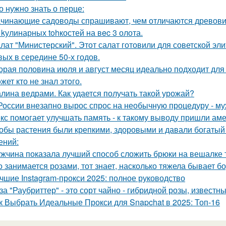
о нужно знать о перце:
чинающие садоводы спрашивают, чем отличаются древовид
 kулинарных tohкостей на вec 3 олота.
лат "Министерский". Этот салат готовили для советской эл
вых в середине 50-х годов.
орая половина июля и август месяц идеально подходит для 
жет кто не знал этoго.
лина ведрами. Как удается получать такой урожай?
России внезапно вырос спрос на необычную процедуру - муж
кс помогает улучшать память - к такому выводу пришли ам
обы растения были крепкими, здоровыми и давали богатый 
ений:
жчина показала лучший способ сложить брюки на вешалке т
о занимается розами, тот знает, насколько тяжела бывает 
чшие Instagram-прокси 2025: полное руководство
за "Раубриттер" - это сорт чайно - гибридной розы, извест
к Выбрать Идеальные Прокси для Snapchat в 2025: Топ-16