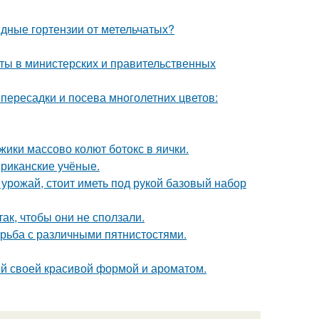
ные гортензии от метельчатых?
иты в министерских и правительственных
пересадки и посева многолетних цветов:
ики массово колют ботокс в яички.
ериканские учёные.
урожай, стоит иметь под рукой базовый набор
ак, чтобы они не сползали.
борьба с различными пятнистостями.
ный своей красивой формой и ароматом.