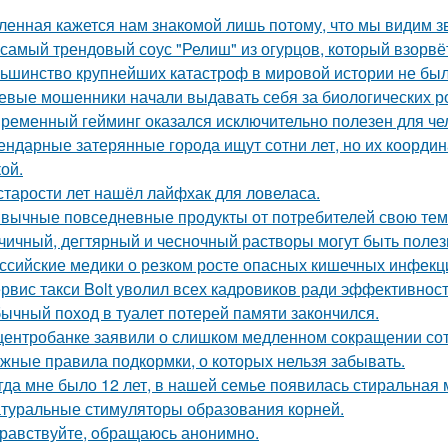
ленная кажется нам знакомой лишь потому, что мы видим з
 самый трендовый соус "Релиш" из огурцов, который взорвёт
ьшинство крупнейших катастроф в мировой истории не бы
евые мошенники начали выдавать себя за биологических р
ременный гейминг оказался исключительно полезен для чел
ендарные затерянные города ищут сотни лет, но их координ
ой.
старости лет нашёл лайфхак для ловеласа.
вычные повседневные продукты от потребителей свою тем
чичный, дегтярный и чесночный растворы могут быть полез
ссийские медики о резком росте опасных кишечных инфекц
рвис такси Bolt уволил всех кадровиков ради эффективност
ычный поход в туалет потерей памяти закончился.
центробанке заявили о слишком медленном сокращении сот
жные правила подкормки, о которых нельзя забывать.
гда мне было 12 лет, в нашей семье появилась стиральная 
туральные стимуляторы образования корней.
равствуйте, oбращаюсь анoнимнo.