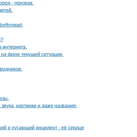
род - призрак.
детей.
Northmead.
й?
 интернета.
 на фоне текущей ситуации.
ородников.
азы.
 звука, картинки и даже названия.
кий и пугающий инцидент - её сердце