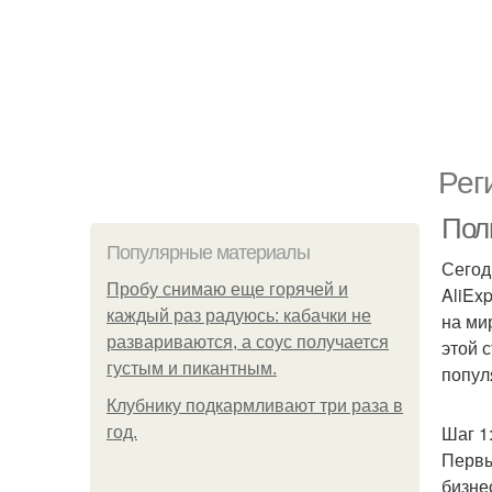
Рег
Пол
Популярные материалы
Сегод
Пробу снимаю еще горячей и
AliEx
каждый раз радуюсь: кабачки не
на ми
развариваются, а соус получается
этой 
густым и пикантным.
попул
Клубнику подкaрмливают три раза в
Шаг 1
гoд.
Первы
бизне