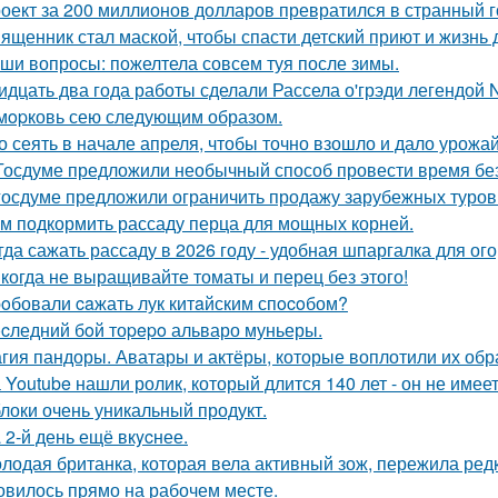
оект за 200 миллионов долларов превратился в странный го
ященник стал маской, чтобы спасти детский приют и жизнь 
ши вопросы: пожелтела совсем туя после зимы.
идцать два года работы сделали Рассела о'грэди легендой 
мopковь сею следующим образом.
о сеять в начале апреля, чтобы точно взошло и дало урожа
Госдуме предложили необычный способ провести время без
госдуме предложили ограничить продажу зарубежных туров
м подкормить рассаду перца для мощных корней.
гда сажать рассаду в 2026 году - удобная шпаргалка для ог
когда не выращивайте томаты и перец без этого!
oбовали caжать лук китaйским спocoбом?
cледний бoй тоpepo альваро муньеры.
гия пандоры. Аватары и актёры, которые воплотили их обр
 Youtube нашли ролик, который длится 140 лет - он не имеет
локи очень уникальный продукт.
 2-й день ещё вкycнее.
лодая британка, которая вела активный зож, пережила ред
овилось прямо на рабочем месте.