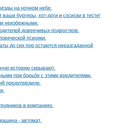
вёзды на ночном небе.
 ваши бургеры, хот-доги и сосиски в тесте!
ли неизбежными.
одителей доверчивых подростков.
овеческой психики.
аты до сих пор остаются неразгаданной
ную историю скрывают.
ными при борьбе с этими вредителями.
ий предупредили.
и.
рудников в компаниях.
машина - автомат.