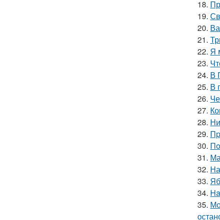
18.
Пр
19.
Св
20.
Ва
21.
Тр
22.
Я 
23.
Чт
24.
В 
25.
В 
26.
Че
27.
Ко
28.
Ни
29.
Пp
30.
Пo
31.
Ма
32.
На
33.
Яб
34.
Ha
35.
Мо
остан