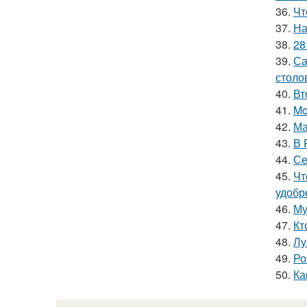
36.
Чт
37.
На
38.
28
39.
Са
столо
40.
Вт
41.
Mo
42.
Ма
43.
В 
44.
Се
45.
Чт
удобр
46.
Му
47.
Кт
48.
Лу
49.
Ро
50.
Ка