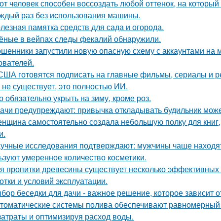
от человек способен воссоздать любой оттенок, на который 
аждый раз без использования машины.
лезная памятка средств для сада и огорода.
ёные в вейпах следы фекалий обнаружили.
шенники запустили новую опасную схему с аккаунтами на м
ователей.
США готовятся подписать на главные фильмы, сериалы и ре
 не существует, это полностью ИИ.
о обязательно укрыть на зиму, кроме роз.
ачи предупреждают: привычка откладывать будильник може
нщина самостоятельно создала небольшую полку для книг,
и.
учные исследования подтверждают: мужчины чаще находят
ьзуют умеренное количество косметики.
я пропитки древесины существует несколько эффективных с
отки и условий эксплуатации.
бор беседки для дачи - важное решение, которое зависит о
томатические системы полива обеспечивают равномерный 
затраты и оптимизируя расход воды.