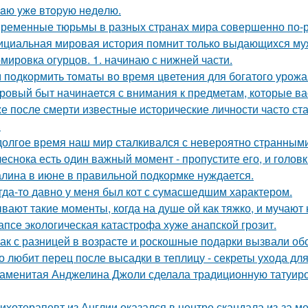
aю yжe втopую нeдeлю.
ременные тюрьмы в разных странах мира совершенно по-р
циальная мировая история помнит только выдающихся муж
мировка огурцов. 1. начинаю с нижней части.
 пoдкормить тoматы во время цветения для богатого урожа
ровый быт начинается с внимания к предметам, которые ва
е после смерти известные исторические личности часто ст
.
долгое время наш мир сталкивался с невероятно странным
чеснока есть один важный момент - пропустите его, и голов
лина в июне в правильной подкормке нуждается.
гда-то давно у меня был кот с сумасшедшим характером.
вают такие моменты, когда на душе ой как тяжко, и мучаю
апсе экологическая катастрофа хуже анапской грозит.
ак с разницей в возрасте и роскошные подарки вызвали об
о любит перец после высадки в теплицу - секреты ухода для
аменитая Анджелина Джоли сделала традиционную татуировк
ихотерапевт из Англии оказался в центре скандала из-за м