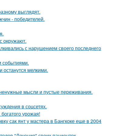
азному выглядят.
чин - победителей.
я.
с окружают.
алкивались с нарушением своего последнего
и событиями.
ки останутся мелкими.
т ненужные мысли и пустые переживания.
суждения в соцсетях.
 богатого урожая!
у сак янт у мастера в Бангкоке еще в 2004
етодов "Лечения" своих пациенток.