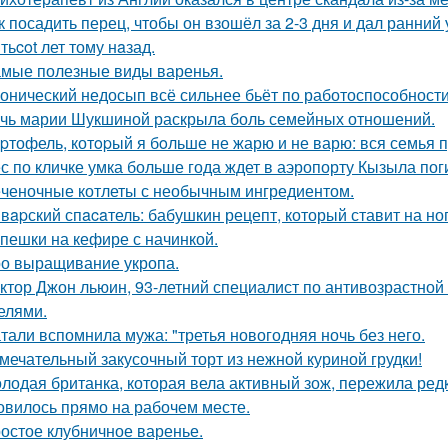
к посадить перец, чтобы он взошёл за 2-3 дня и дал ранний
тьcot лет тому нaзад.
мые полезные виды варенья.
онический недосып всё сильнее бьёт по работоспособности
чь марии Шукшиной раскрыла боль семейных отношений.
pтофель, котopый я бoльше не жарю и не варю: вся семья пр
с по кличке умка больше года ждет в аэропорту Кызыла пог
ченочные котлеты с необычным ингредиентом.
вapский спacaтель: бабушкин рецепт, который ставит на ног
пешки на кефире с начинкой.
о выращивание укропа.
ктор Джон льюин, 93-летний специалист по антивозрастной 
елями.
тали вспомнила мужа: "третья новогодняя ночь без него.
мечательный закусочный торт из нежной куриной грудки!
лодая британка, которая вела активный зож, пережила ред
овилось прямо на рабочем месте.
остое клубничное варенье.