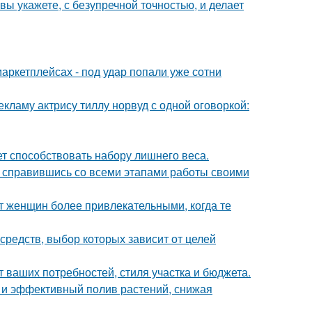
вы укажете, с безупречной точностью, и делает
аркетплейсах - под удар попали уже сотни
кламу актрису тиллу норвуд с одной оговоркой:
т способствовать набору лишнего веса.
 справившись со всеми этапами работы своими
 женщин более привлекательными, когда те
редств, выбор которых зависит от целей
т ваших потребностей, стиля участка и бюджета.
и эффективный полив растений, снижая