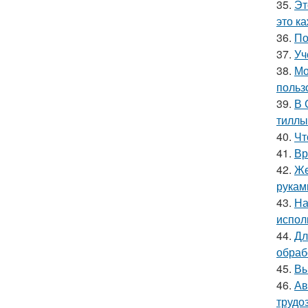
35.
Эт
это к
36.
По
37.
Уч
38.
Мо
польз
39.
В 
тиллы
40.
Чт
41.
Вр
42.
Же
рукам
43.
На
испол
44.
Дл
обраб
45.
Вы
46.
Ав
трудо