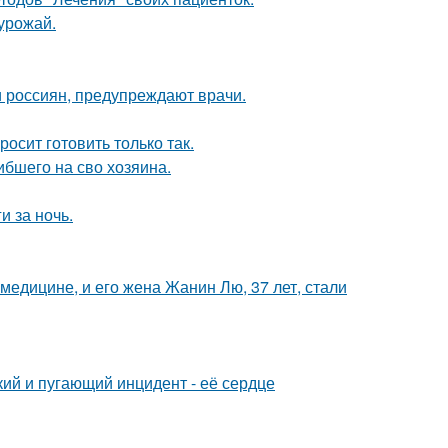
 урожай.
 россиян, предупреждают врачи.
осит готовить только так.
ибшего на сво хозяина.
и за ночь.
медицине, и его жена Жанин Лю, 37 лет, стали
кий и пугающий инцидент - её сердце