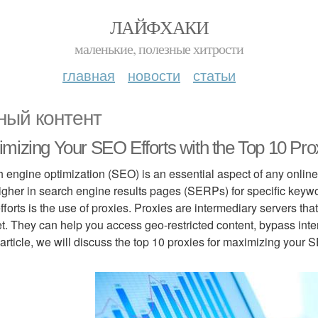
ЛАЙФХАКИ
маленькие, полезные хитрости
главная
новости
статьи
ный контент
mizing Your SEO Efforts with the Top 10 Pro
 engine optimization (SEO) is an essential aspect of any online 
igher in search engine results pages (SERPs) for specific keyword
forts is the use of proxies. Proxies are intermediary servers t
et. They can help you access geo-restricted content, bypass int
s article, we will discuss the top 10 proxies for maximizing your 