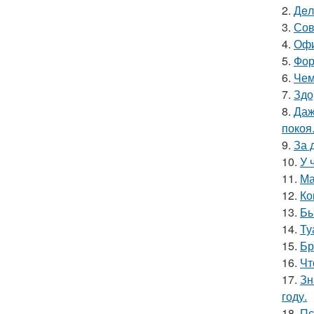
2.
Дeл
3.
Сов
4.
Офи
5.
Фор
6.
Чем
7.
Здо
8.
Даж
покоя
9.
За 
10.
У 
11.
Ма
12.
Ко
13.
Бы
14.
Ту
15.
Бр
16.
Чт
17.
Зн
году.
18.
Пс