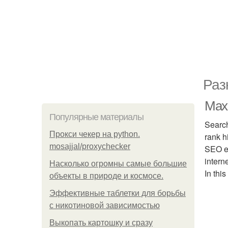
Раз
Maxi
Популярные материалы
Search
Прокси чекер на python.
rank h
mosajjal/proxychecker
SEO ef
intern
Насколько огромны самые большие
In thi
объекты в природе и космосе.
Эффективные таблетки для борьбы
с никотиновой зависимостью
Выкопать картошку и сразу