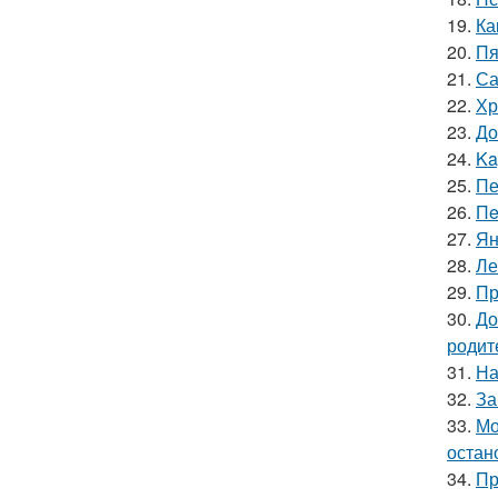
19.
Ка
20.
Пя
21.
Са
22.
Хр
23.
До
24.
Ka
25.
Пе
26.
Пe
27.
Ян
28.
Ле
29.
Пр
30.
До
родит
31.
На
32.
За
33.
Мо
остан
34.
Пр