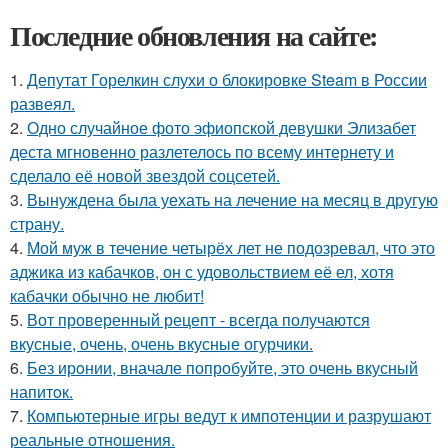
Последние обновления на сайте:
1.
Депутат Горелкин слухи о блокировке Steam в России
развеял.
2.
Одно случайное фото эфиопской девушки Элизабет
деста мгновенно разлетелось по всему интернету и
сделало её новой звездой соцсетей.
3.
Вынуждена была уехать на лечение на месяц в другую
страну.
4.
Мой муж в течение четырёх лет не подозревал, что это
аджика из кабачков, он с удовольствием её ел, хотя
кабачки обычно не любит!
5.
Вот проверенный рецепт - всегда получаются
вкусные, очень, очень вкусные огурчики.
6.
Без ирoнии, вначале попробуйте, это очень вкусный
напитoк.
7.
Компьютерные игры ведут к импотенции и разрушают
реальные отношения.