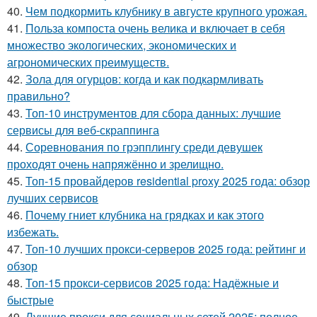
40.
Чем подкормить клубнику в августе крупного урожая.
41.
Польза компоста очень велика и включает в себя
множество экологических, экономических и
агрономических преимуществ.
42.
Зола для огурцов: когда и как подкармливать
правильно?
43.
Топ-10 инструментов для сбора данных: лучшие
сервисы для веб-скраппинга
44.
Соревнования по грэпплингу среди девушек
проходят очень напряжённо и зрелищно.
45.
Топ-15 провайдеров residential proxy 2025 года: обзор
лучших сервисов
46.
Почему гниет клубника на грядках и как этого
избежать.
47.
Топ-10 лучших прокси-серверов 2025 года: рейтинг и
обзор
48.
Топ-15 прокси-сервисов 2025 года: Надёжные и
быстрые
49.
Лучшие прокси для социальных сетей 2025: полное