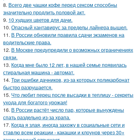
8.
Всего две чашки кофе перед сексом способны
значительно продлить половой акт.
9.
10 худших цветов для дачи.
10.
Опасный хантавирус за пределы лайнера вышел.
11.
В России обновили правила сдачи экзаменов на
водительские права.
12.
В Москве предупредили о возможных ограничениях
связи.
13.
Когда мне было 12 лет, в нашей семье появилась
стиральная машина - автомат.
14.
Три ошибки дачников, из-за которых поликарбонат
быстро разрушается.
15.
Что любит перец после высадки в теплицу - секреты
ухода для богатого урожая!
16.
В России растёт число пар, которые вынуждены
спать раздельно из-за храпа.
17.
Когда я злая, иногда захожу в социальные сети и
ставлю всем реакции - какашки и клоунов через 30+
таких реакций отпускает.