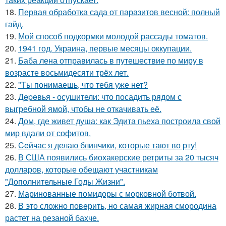
18.
Первая обработка сада от паразитов весной: полный
гайд.
19.
Мой способ подкормки молодой рассады томатов.
20.
1941 год. Украина, первые месяцы оккупации.
21.
Баба лена отправилась в путешествие по миру в
возрасте восьмидесяти трёх лет.
22.
"Tы понимаешь, что тебя уже нет?
23.
Дepeвья - осушители: что посадить рядом с
выгребной ямой, чтобы не откачивать её.
24.
Дом, где живет душа: как Эдита пьеха построила свой
мир вдали от софитов.
25.
Ceйчас я делаю блинчики, которые тают во рту!
26.
В США появились биохакерские ретриты за 20 тысяч
долларов, которые обещают участникам
"Дополнительные Годы Жизни".
27.
Маринованные помидоры с морковной ботвой.
28.
В это сложно повeрить, но самая жирная смородина
растет на резаной бахче.