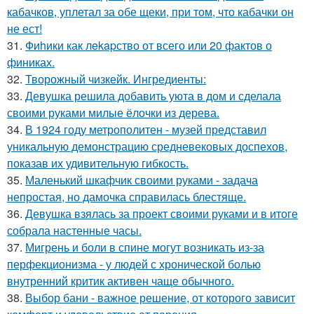
кабачков, уплетал за обе щеки, при том, что кабачки он
не ест!
31.
Фиhики как лekapство от всего или 20 фактов о
финиках.
32.
Творожный чизкейк. Ингредиенты:
33.
Девушка решила добавить уюта в дом и сделала
своими руками милые ёлочки из дерева.
34.
В 1924 году метрополитен - музей представил
уникальную демонстрацию средневековых доспехов,
показав их удивительную гибкость.
35.
Маленький шкафчик своими руками - задача
непростая, но дамочка справилась блестяще.
36.
Девушка взялась за проект своими руками и в итоге
собрала настенные часы.
37.
Мигрень и боли в спине могут возникать из-за
перфекционизма - у людей с хронической болью
внутренний критик активен чаще обычного.
38.
Выбор бани - важное решение, от которого зависит