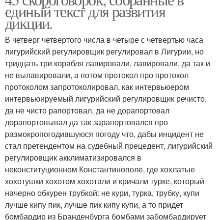
единый текст для развития
дикции.
В четверг четвертого числа в четыре с четвертью часа
лигурийский регулировщик регулировал в Лигурии, но
тридцать три корабля лавировали, лавировали, да так и
не вылавировали, а потом протокол про протокол
протоколом запротоколировал, как интервьюером
интервьюируемый лигурийский регулировщик речисто,
да не чисто рапортовал, да не дорапортовал
дорапортовывал да так зарапортовался про
размокропогодившуюся погоду что, дабы инцидент не
стал претендентом на судебный прецедент, лигурийский
регулировщик акклиматизировался в
неконституционном Константинополе, где хохлатые
хохотушки хохотом хохотали и кричали турке, который
начерно обкурен трубкой: не кури, турка, трубку, купи
лучше кипу пик, лучше пик кипу купи, а то придет
бомбардир из Бранденбурга бомбами забомбардирует