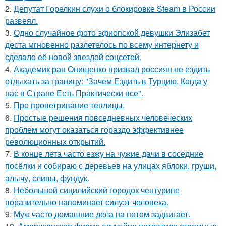
2.
Депутат Горелкин слухи о блокировке Steam в России
развеял.
3.
Одно случайное фото эфиопской девушки Элизабет
деста мгновенно разлетелось по всему интернету и
сделало её новой звездой соцсетей.
4.
Академик ран Онищенко призвал россиян не ездить
отдыхать за границу: "Зачем Ездить в Турцию, Когда у
нас в Стране Есть Практически все".
5.
Про проветривание теплицы.
6.
Простые решения повседневных человеческих
проблем могут оказаться гораздо эффективнее
революционных открытий.
7.
В конце лета часто езжу на чужие дачи в соседние
посёлки и собираю с деревьев на улицах яблоки, груши,
алычу, сливы, фундук.
8.
Небольшой сицилийский городок чентурипе
поразительно напоминает силуэт человека.
9.
Муж часто домашние дела на потом задвигает.