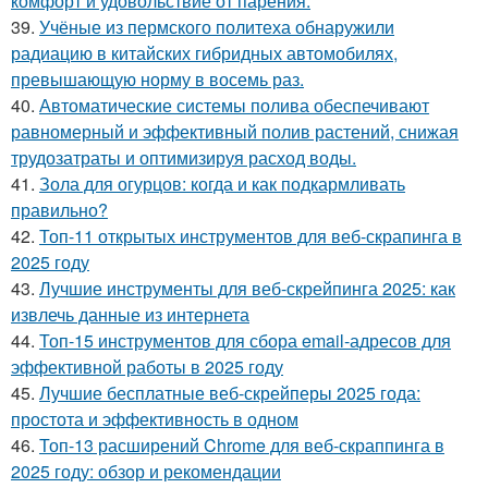
комфорт и удовольствие от парения.
39.
Учёные из пермского политеха обнаружили
радиацию в китайских гибридных автомобилях,
превышающую норму в восемь раз.
40.
Автоматические системы полива обеспечивают
равномерный и эффективный полив растений, снижая
трудозатраты и оптимизируя расход воды.
41.
Зола для огурцов: когда и как подкармливать
правильно?
42.
Топ-11 открытых инструментов для веб-скрапинга в
2025 году
43.
Лучшие инструменты для веб-скрейпинга 2025: как
извлечь данные из интернета
44.
Топ-15 инструментов для сбора email-адресов для
эффективной работы в 2025 году
45.
Лучшие бесплатные веб-скрейперы 2025 года:
простота и эффективность в одном
46.
Топ-13 расширений Chrome для веб-скраппинга в
2025 году: обзор и рекомендации