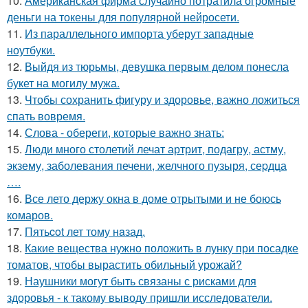
10.
Американская фирма случайно потратила огромные
деньги на токены для популярной нейросети.
11.
Из параллельного импорта уберут западные
ноутбуки.
12.
Выйдя из тюрьмы, девушка первым делом понесла
букет на могилу мужа.
13.
Чтобы сохранить фигуру и здоровье, важно ложиться
спать вовремя.
14.
Слова - обереги, которые важно знать:
15.
Люди много столетий лечат артрит, подагру, астму,
экзему, заболевания печени, желчного пузыря, сеpдца
….
16.
Все лето держу окна в доме отрытыми и не боюсь
комаров.
17.
Пятьcot лет тому нaзад.
18.
Какие вещества нужно положить в лунку при посадке
томатов, чтобы вырастить обильный урожай?
19.
Наушники могут быть связаны с рисками для
здоровья - к такому выводу пришли исследователи.