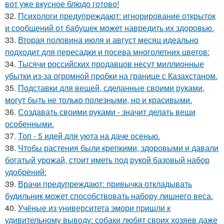
вот уже вкусное блюдо готово!
32.
Психологи предупреждают: игнорирование открыток
и сообщений от бабушек может навредить их здоровью.
33.
Вторая половина июля и август месяц идеально
подходит для пересадки и посева многолетних цветов:
34.
Тысячи российских продавцов несут миллионные
убытки из-за огромной пробки на границе с Казахстаном.
35.
Подставки для вещей, сделанные своими руками,
могут быть не только полезными, но и красивыми.
36.
Создавать своими руками - значит делать вещи
особенными.
37.
Топ - 5 идей для уюта на даче осенью.
38.
Чтобы растения были крепкими, здоровыми и давали
богатый урожай, стоит иметь под рукой базовый набор
удобрений:
39.
Врачи предупреждают: привычка откладывать
будильник может способствовать набору лишнего веса.
40.
Учёные из университета эмори пришли к
удивительному выводу: собаки любят своих хозяев даже