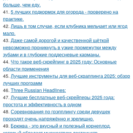
больше, чем еду.
41.
5 лучших подкормок для огорода - проверено на
практике.
42.
Лишь в том случае, если клубника мельчает или ягод
мало.
43.
Даже самой дорогой и качественной щёткой
невозможно проникнуть в узкие промежутки между
зубами и в глубокие поддесневые карманы.
44.
Что такое веб-скрейпинг в 2025 году: Основные
области применения
45.
Лучшие инструменты для веб-скраппинга 2025: обзор
лучших программ
46.
Three Russian Headlines:
47.
Лучшие бесплатные веб-скрейперы 2025 года:
простота и эффективность в одном
48.
Соревнования по грэпплингу среди девушек
проходят очень напряжённо и зрелищно.
49.
Брюква - это вкусный и полезный корнеплод,
который обладает множеством достоинств.