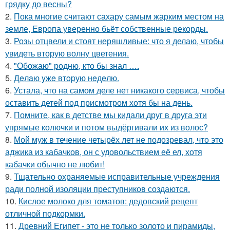
грядку до весны?
2.
Пока многие считают сахару самым жарким местом на
земле, Европа уверенно бьёт собственные рекорды.
3.
Розы отцвели и стоят неряшливые: что я делаю, чтобы
увидеть вторую волну цветения.
4.
"Обожаю" родню, кто бы знал ….
5.
Дeлaю yжe втopую нeдeлю.
6.
Устала, что на самом деле нет никакого сервиса, чтобы
оставить детей под присмотром хотя бы на день.
7.
Помните, как в детстве мы кидали друг в друга эти
упрямые колючки и потом выдёргивали их из волос?
8.
Мой муж в течение четырёх лет не подозревал, что это
аджика из кабачков, он с удовольствием её ел, хотя
кабачки обычно не любит!
9.
Тщательно охраняемые исправительные учреждения
ради полной изоляции преступников создаются.
10.
Кислое молоко для томатов: дедовский рецепт
отличной подкормки.
11.
Древний Египет - это не только золото и пирамиды,