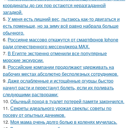
координаты до сих пор остаются неразгаданной
загадкой.
5.
У меня есть лишний вес, пытаюсь как-то двигаться и
есть поменьше, но за зиму всё равно набрала больше
обычного.
6.
Россияне массово откажутся от смартфонов Iphone
ради отечественного мессенджера MAX.
7.
В Египте экстренно отменили все популярные
морские экскурсии.
8.
Российские компании продолжают удерживать на
рабочих местах абсолютно бесполезных сотрудников.
9.
Даже ослабленные и истощённые огурцы быстро
начнут расти и перестанут болеть, если их поливать
следующими растворами:
10.
Обычный поход в туалет потерей памяти закончился.
11.
Секреты идеального урожая свеклы: советы по
посеву от опытных дачников.
12.
Моя мама очень долго болью в коленях мучилась.