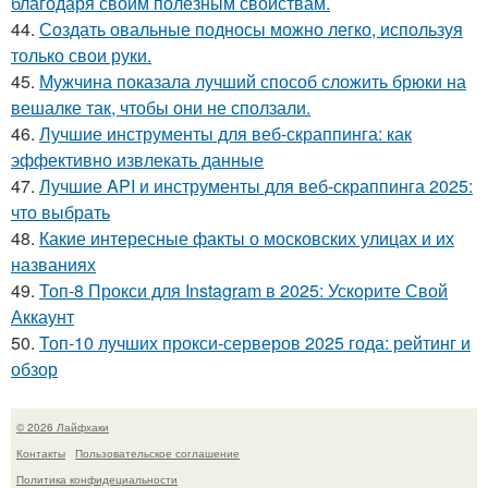
благодаря своим полезным свойствам.
44.
Создать овальные подносы можно легко, используя
только свои руки.
45.
Мужчина показала лучший способ сложить брюки на
вешалке так, чтобы они не сползали.
46.
Лучшие инструменты для веб-скраппинга: как
эффективно извлекать данные
47.
Лучшие API и инструменты для веб-скраппинга 2025:
что выбрать
48.
Какие интересные факты о московских улицах и их
названиях
49.
Топ-8 Прокси для Instagram в 2025: Ускорите Свой
Аккаунт
50.
Топ-10 лучших прокси-серверов 2025 года: рейтинг и
обзор
© 2026 Лайфхаки
Контакты
Пользовательское соглашение
Политика конфидециальности