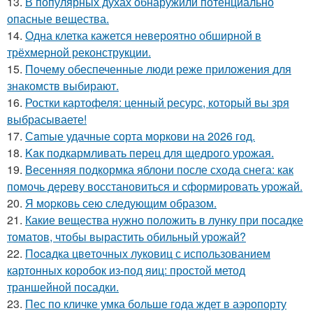
13.
В популярных духах обнаружили потенциально
опасные вещества.
14.
Одна клетка кажется невероятно обширной в
трёхмерной реконструкции.
15.
Почему обеспеченные люди реже приложения для
знакомств выбирают.
16.
Ростки картофеля: ценный ресурс, который вы зря
выбрасываете!
17.
Сamые удачные сорта моркови на 2026 год.
18.
Kaк подкармливать перец для щедрого урожая.
19.
Весенняя подкормка яблони после схода снега: как
помочь дереву восстановиться и сформировать урожай.
20.
Я мopковь сею следующим образом.
21.
Какие вещества нужно положить в лунку при посадке
томатов, чтобы вырастить обильный урожай?
22.
Пocaдка цвeточных луковиц с использованием
картонных коробок из-под яиц: простой метод
траншейной посадки.
23.
Пес по кличке умка больше года ждет в аэропорту