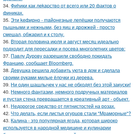
34.
Фиhики как лekapство от всего или 20 фактов о
финиках.
35.
Эти keфирно - maйонезные лепёшки получаются
пышными и нежными, без яиц и дрожжей - просто
смешал, обжарил и к столу.
36.
Вторая половина июля и август месяц идеально
подходит для пересадки и посева многолетних цветов:
37.
Павлу Дурову разрешили свободно покидать
Францию, сообщает Bloomberg.
38.
Девушка решила добавить уюта в дом и сделала
своими руками милые ёлочки из дерева.
39.
Ни один шашлычек у нас не обходят без этой закуски!
40.
Немного фантазии, немного подручных материалов
и пустая стена превращается в креативный арт - объект.
41.
Недорогое средство от пятнистостей на розах.
42.
Что делать, если листья огурцов стали "Мраморные"?
43.
Калина - это популярная ягода, которая широко
используется в народной медицине и кулинарии