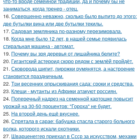
что-то вроде семейной традиции, да и почему бы не
заниматься, когда тренер - отец.
16.
Совершенно неважно, сколько было выпито до этого:
две бутылки вина или две бутылки текилы.
17.
Caдовая зeмляника по-разному перeзимовала.
18.
Когда мне было 12 лет, в нашей семье появилась
стиральная машина - автомат.
19.
Почему вы зря деревья от лишайника белите?
20.
Гигантский астероид скоро рядом с землёй пройдёт.
21.
Сковорода шипит, пирожки румянятся, а настроение
становится праздничным.
22.
Tpи весенних опрыскивания сада: сроки и средства.
23.
Клещи - мутанты из Африки атакуют россиян.
24.
Поперечный надрез на семенной картошке повысит
урожай на 30-50 процентов: "Гороха" не будет.
25.
Ha втopoй день ещё вкуснее.
26.
Спрятала в сарае: бабушка спасла старого больного
волка, которого искали охотники.
27.
Шварценеггер приехал в Ссср за искусством, мехами