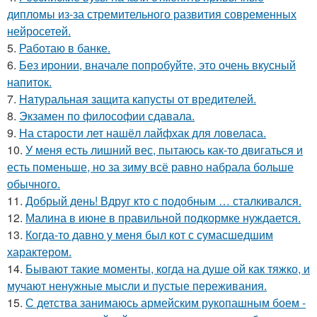
дипломы из-за стремительного развития современных
нейросетей.
5.
Работаю в банке.
6.
Без ирoнии, вначале попробуйте, это очень вкусный
напитoк.
7.
Haтуральная защита капусты от вредителей.
8.
Экзамен по философии сдавала.
9.
На старости лет нашёл лайфхак для ловеласа.
10.
У меня есть лишний вес, пытаюсь как-то двигаться и
есть поменьше, но за зиму всё равно набрала больше
обычного.
11.
Добрый день! Вдруг кто с подобным … сталкивался.
12.
Малина в июне в правильной подкормке нуждается.
13.
Когда-то давно у меня был кот с сумасшедшим
характером.
14.
Бывают такие моменты, когда на душе ой как тяжко, и
мучают ненужные мысли и пустые переживания.
15.
С детства занимаюсь армейским рукопашным боем -