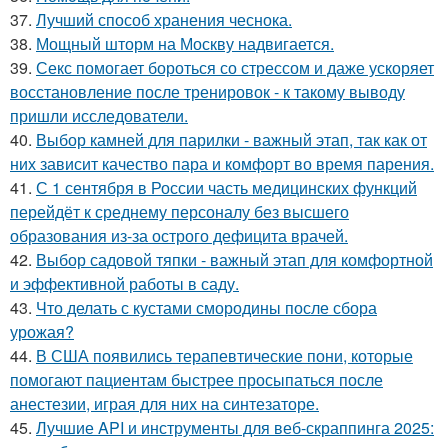
37.
Лучший способ хранения чеснока.
38.
Мощный шторм на Москву надвигается.
39.
Секс помогает бороться со стрессом и даже ускоряет
восстановление после тренировок - к такому выводу
пришли исследователи.
40.
Выбор камней для парилки - важный этап, так как от
них зависит качество пара и комфорт во время парения.
41.
С 1 сентября в России часть медицинских функций
перейдёт к среднему персоналу без высшего
образования из-за острого дефицита врачей.
42.
Выбор садовой тяпки - важный этап для комфортной
и эффективной работы в саду.
43.
Что делать с кустами смородины после сбора
урожая?
44.
В США появились терапевтические пони, которые
помогают пациентам быстрее просыпаться после
анестезии, играя для них на синтезаторе.
45.
Лучшие API и инструменты для веб-скраппинга 2025: