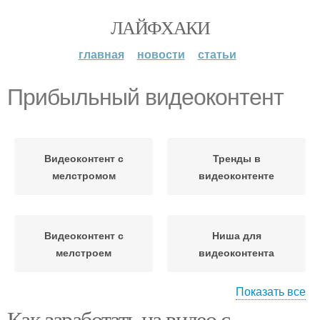
ЛАЙФХАКИ
главная
новости
статьи
Прибыльный видеоконтент
Видеоконтент с
Тренды в
мелстромом
видеоконтенте
Видеоконтент с
Ниша для
мелстроем
видеоконтента
Показать все
Как заработать на видео с
Тенденции в