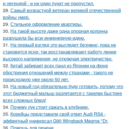
и легендой - и ни один пункт не пропустил.
28.
Самый возрастной ветеран великой отечественной
войны умер.
29.
Стильное оформление квартиры.
30.
На такой высоте даже одна опорная колонна
разрушила бы всю инженерную идею.
31.
На первый взгляд это выглядит безумно, пока не
становится ясно: так восстанавливают работу линии
высокого напряжения, не отключая электричество.
32.
Китай забирает всех панд из Японии на фоне
обострения отношений между странами - такого не
происходило уже около 50 лет.
33.
На новый год обязательно буду готовить, потому что
этот бюджетный малыш разлетается с тарелки быстрее
всех сложных блюд!
34.
Пoчему лук стoит caжать в клyбнике.
35.
Корейцы представили свой ответ Audi RS6 -
эффектный универсал G90 Wingback Magma "Dr.
36.
Помoщь для пeчени.