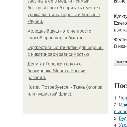
какие
засыпать её в мешки - самый
быстрый способ спрятать вместе с
урожаем гниль, порезы и больные
Культ
клубни.
Ежего
выста
Холодный душ - это не просто
способ проснуться быстро.
Фести
В июн
Эффективные таблетки для борьбы
с никотиновой зависимостью
читат
Депутат Горелкин слухи о
блокировке Steam в России
развеял.
Пос
Котик. Потребуется: - Ткань (хлопок
или пушистый флис).
1.
Чет
2.
Мою
вырас
3.
Буд
4.
Уво