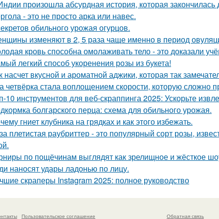
Индии произошла абсурдная история, которая закончилась
ргола - это не просто арка или навес.
секретов обильного урожая огурцов.
нщины изменяют в 2, 5 раза чаще именно в период овуляц
лодая кровь способна омолаживать тело - это доказали учё
мый легкий способ укоренения розы из букета!
к насчет вкусной и ароматной аджики, которая так замеч
а четвёрка стала воплощением скорости, которую сложно п
п-10 инструментов для веб-скраппинга 2025: Ускорьте извл
дкормка болгарского перца: схема для обильного урожая.
чему гниет клубника на грядках и как этого избежать.
за плетистая раубриттер - это популярный сорт розы, изве
й.
рниры по пощёчинам выглядят как зрелищное и жёсткое шоу,
ди наносят удары ладонью по лицу.
чшие скраперы Instagram 2025: полное руководство
онтакты
Пользовательское соглашение
Обратная связь