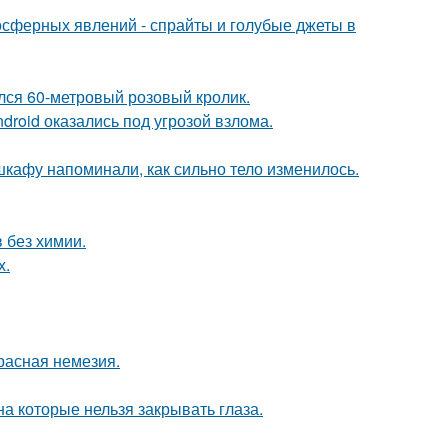
мосферных явлений - спрайты и голубые джеты в
ился 60-метровый розовый кролик.
roid оказались под угрозой взлома.
 шкафу напоминали, как сильно тело изменилось.
в без химии.
х.
расная немезия.
а которые нельзя закрывать глаза.