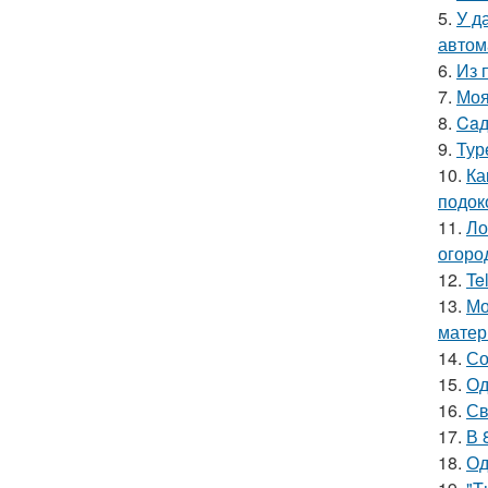
5.
У д
автом
6.
Из 
7.
Моя
8.
Caд
9.
Тур
10.
Ка
подок
11.
Ло
огоро
12.
Te
13.
Мо
матер
14.
Со
15.
Од
16.
Св
17.
В 
18.
Од