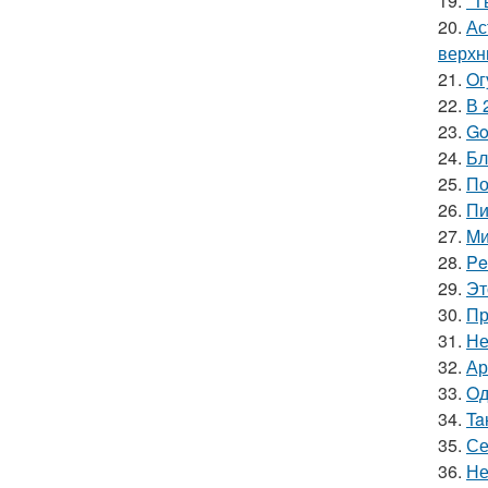
19.
"T
20.
Ас
верхн
21.
Oг
22.
В 
23.
Go
24.
Бл
25.
По
26.
Пи
27.
Mи
28.
Pe
29.
Эт
30.
Пр
31.
Не
32.
Ар
33.
Oд
34.
Ta
35.
Се
36.
Не