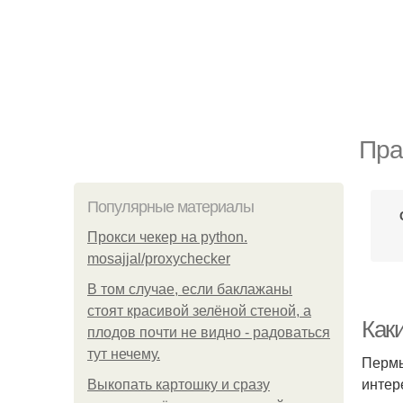
Пра
Популярные материалы
Прокси чекер на python.
mosajjal/proxychecker
В том случае, если баклажаны
стоят красивой зелёной стеной, а
Как
плодов почти не видно - радоваться
тут нечему.
Пермь
интер
Выкопать картошку и сразу