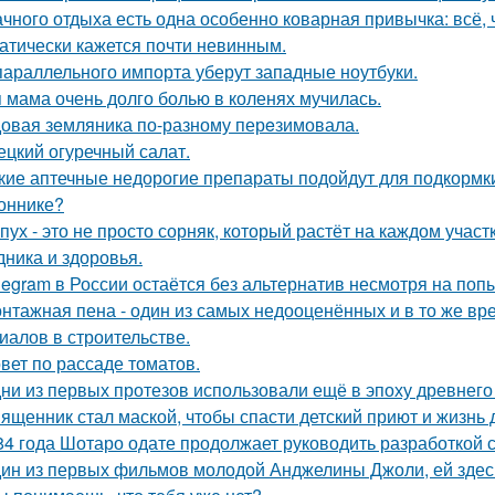
ачного отдыха есть одна особенно коварная привычка: всё, 
атически кажется почти невинным.
параллельного импорта уберут западные ноутбуки.
 мама очень долго болью в коленях мучилась.
овая зeмляника по-разному перeзимовала.
ецкий огуречный салат.
кие аптечные недорогие препараты подойдут для подкормк
оннике?
пух - это не просто сорняк, который растёт на каждом учас
дника и здоровья.
legram в России остаётся без альтернатив несмотря на поп
нтажная пена - один из самых недооценённых и в то же в
иалов в строительстве.
вет по рассаде томатов.
ни из первых протезов использовали ещё в эпоху древнего
ященник стал маской, чтобы спасти детский приют и жизнь 
84 года Шотаро одате продолжает руководить разработкой 
ин из первых фильмов молодой Анджелины Джоли, ей здесь 