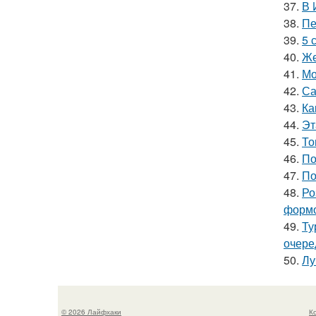
37.
В 
38.
Пе
39.
5 
40.
Же
41.
Мо
42.
Са
43.
Ка
44.
Эт
45.
То
46.
По
47.
По
48.
Ро
формо
49.
Ту
очере
50.
Лу
© 2026 Лайфхаки
К