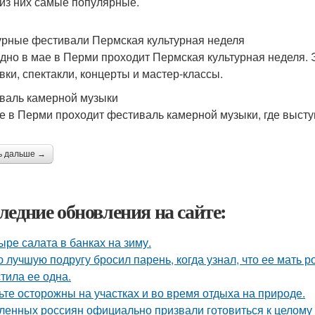
 из них самые популярные.
урные фестивали Пермская культурная неделя
дно в мае в Перми проходит Пермская культурная неделя. Э
вки, спектакли, концерты и мастер-классы.
валь камерной музыки
е в Перми проходит фестиваль камерной музыки, где высту
ь дальше →
ледние обновления на сайте:
ыре салата в банках на зиму.
 лучшую подругу бросил парень, когда узнал, что ее мать 
тила ее одна.
ьте осторожны на участках и во время отдыха на природе.
ленных россиян официально призвали готовиться к целому 