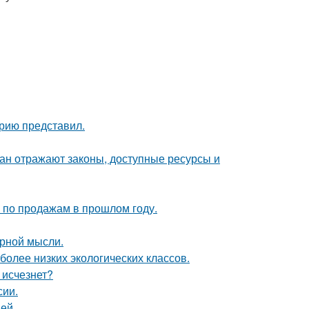
рию представил.
ан отражают законы, доступные ресурсы и
по продажам в прошлом году.
урной мысли.
более низких экологических классов.
 исчезнет?
сии.
ей.