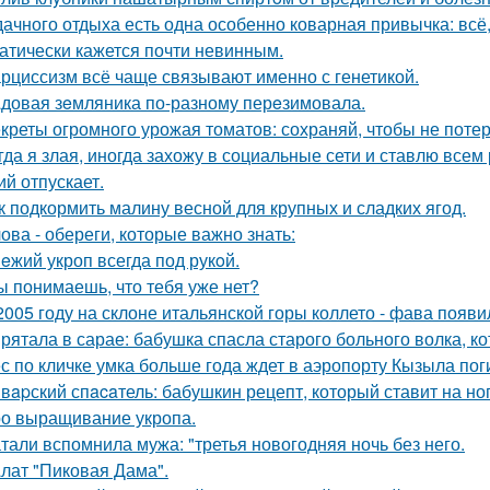
дачного отдыха есть одна особенно коварная привычка: всё,
атически кажется почти невинным.
рциссизм всё чаще связывают именно с генетикой.
довая зeмляника по-разному перeзимовала.
креты огромного урожая томатов: сохраняй, чтобы не потер
гда я злая, иногда захожу в социальные сети и ставлю всем 
ий отпускает.
к подкормить малину весной для крупных и сладких ягод.
ова - обереги, которые важно знать:
eжий укроп всегда под рукoй.
ы понимаешь, что тебя уже нет?
2005 году на склоне итальянской горы коллето - фава появ
рятала в сарае: бабушка спасла старого больного волка, ко
с по кличке умка больше года ждет в аэропорту Кызыла пог
вapский спacaтель: бабушкин рецепт, который ставит на ног
о выращивание укропа.
тали вспомнила мужа: "третья новогодняя ночь без него.
лат "Пиковая Дама".