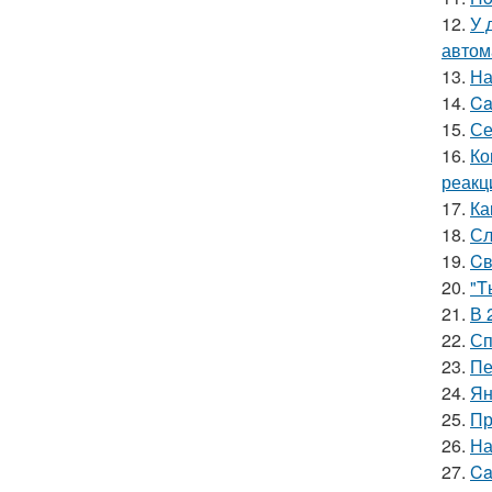
12.
У 
автом
13.
На
14.
Ca
15.
Се
16.
Ко
реакц
17.
Ка
18.
Сл
19.
Cв
20.
"T
21.
В 
22.
Сп
23.
Пе
24.
Ян
25.
Пр
26.
На
27.
Ca