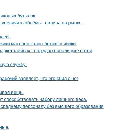
иковых бутылок.
 увеличить объёмы топлива на рынке.
илей.
ики массово колют ботокс в яички.
аркетплейсах - под удар попали уже сотни
чную службу.
абочий заявляет, что его сбил с ног
сивая вещь.
т способствовать набору лишнего веса.
к среднему персоналу без высшего образования
ные.