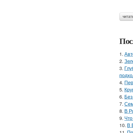
читат
Пос
1.
Авт
2.
Зел
3.
Глу
подхо
4.
Пер
5.
Кру
6.
Без
7.
Сем
8.
В Р
9.
Что
10.
В 
11.
Пo