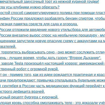
мечательный закусочный торт из нежной куриной грудки!
гда усы клубники нужно обрезать?
остой способ саморегулируемого полива при помощи пласт
нфин России предложил разбавлять бензин спиртом, чтобы
лезная памятка средств для сада и огорода.
России отложили введение нового утильсбора для автомоб
России внезапно вырос спрос на необычную процедуру - муж
шенники запустили новую опасную схему с аккаунтами на м
ователей.
 торопитесь выбрасывать сено - оно может сослужить отли
ень - лучшее время, чтобы дать газону "Второе Дыхание".
 заводе Tesla произошёл настоящий хоррор: американский р
ственный робот с огромной рукой.
т он - пример того, как из идеи рождается практичная и кра
ачи предупреждают: привычка откладывать будильник може
1 сентября в России часть медицинских функций перейдёт 
 острого дефицита врачей.
усный рецепт бургера с курочкой.
лодая кровь способна омолаживать тело - это доказали учё