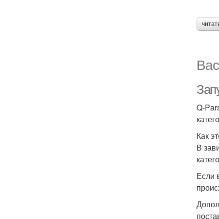
читат
Вас
Зап
Q-Par
катег
Как э
В зав
катег
Если 
проис
Допол
поста