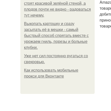
Amazo
стоят красивой зелёной стеной, а
товар
плодов почти не видно - радоваться
добит
тут нечему.
прино
Выкопать картошку и сразу
товар
засыпать её в мешки - самый
быстрый способ спрятать вместе с
урожаем гниль, порезы и больные
клубни.
Уже нет сил постоянно ругаться со
свекровью.
Как использовать мобильные
прокси для Вконтакте