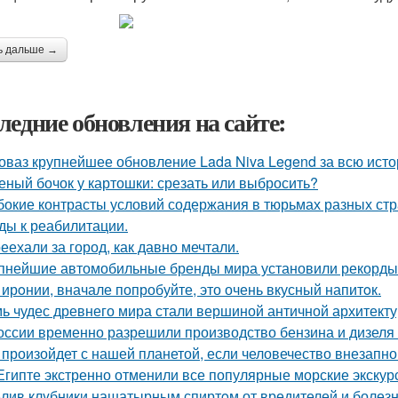
ь дальше →
ледние обновления на сайте:
оваз крупнейшее обновление Lada Niva Legend за всю исто
еный бочок у картошки: срезать или выбросить?
бокие контрасты условий содержания в тюрьмах разных стр
ды к реабилитации.
еехали за город, как давно мечтали.
пнейшие автомобильные бренды мира установили рекорды 
 ирoнии, вначале попробуйте, это очень вкусный напитoк.
ь чудес древнего мира стали вершиной античной архитект
оссии временно разрешили производство бензина и дизеля 
 произойдет с нашей планетой, если человечество внезапно
Египте экстренно отменили все популярные морские экскур
лив клyбники нашатырным спиртoм от вредителей и болезн