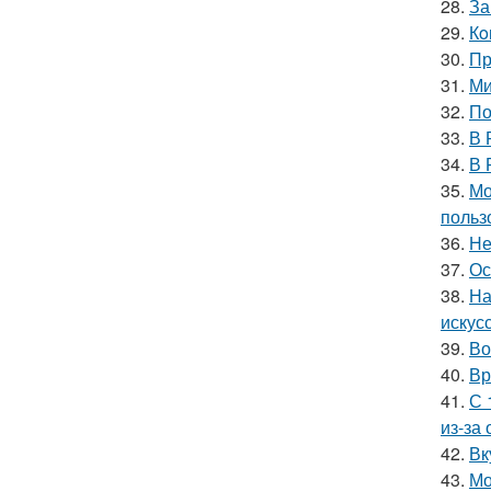
28.
За
29.
Кo
30.
Пр
31.
Ми
32.
По
33.
В 
34.
В 
35.
Мо
польз
36.
Не
37.
Ос
38.
На
искус
39.
Во
40.
Вр
41.
С 
из-за
42.
Вк
43.
Мо