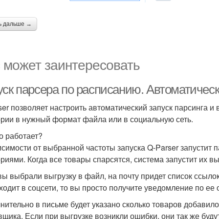
ь дальше →
 может заинтересовать
уск парсера по расписанию. Автоматичес
ser позволяет настроить автоматический запуск парсинга и
ории в нужный формат файла или в социальную сеть.
то работает?
исимости от выбранной частоты запуска Q-Parser запустит 
ориями. Когда все товары спарсятся, система запустит их в
вы выбрали выгрузку в файл, на почту придет список ссыл
ходит в соцсети, то вы просто получите уведомление по ее
нительно в письме будет указано сколько товаров добавило
вщика. Если при выгрузке возникли ошибки, они так же буду