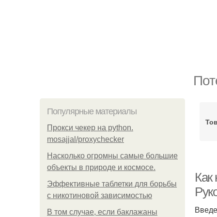
Пот
Популярные материалы
То
Прокси чекер на python.
mosajjal/proxychecker
Насколько огромны самые большие
объекты в природе и космосе.
Как
Эффективные таблетки для борьбы
Рук
с никотиновой зависимостью
Введ
В том случае, если баклажаны