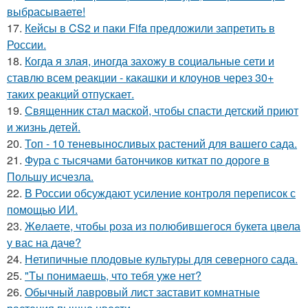
выбрасываете!
17.
Кейсы в CS2 и паки Fifa предложили запретить в
России.
18.
Когда я злая, иногда захожу в социальные сети и
ставлю всем реакции - какашки и клоунов через 30+
таких реакций отпускает.
19.
Священник стал маской, чтобы спасти детский приют
и жизнь детей.
20.
Топ - 10 теневыносливых растений для вашего сада.
21.
Фура с тысячами батончиков киткат по дороге в
Польшу исчезла.
22.
В России обсуждают усиление контроля переписок с
помощью ИИ.
23.
Жeлаете, чтобы роза из полюбившегося букета цвела
у вас на даче?
24.
Нетипичные плодовые культуры для северного сада.
25.
"Tы понимаешь, что тебя уже нет?
26.
Обычный лавровый лист заставит комнатные