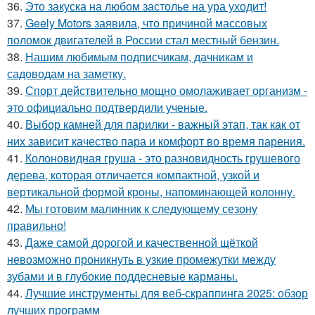
36.
Это закуска на любом застолье на ура уходит!
37.
Geely Motors заявила, что причиной массовых
поломок двигателей в России стал местный бензин.
38.
Нашим любимым подписчикам, дачникам и
садоводам на заметку.
39.
Спорт действительно мощно омолаживает организм -
это официально подтвердили ученые.
40.
Выбор камней для парилки - важный этап, так как от
них зависит качество пара и комфорт во время парения.
41.
Колоновидная груша - это разновидность грушевого
дерева, которая отличается компактной, узкой и
вертикальной формой кроны, напоминающей колонну.
42.
Мы готовим малинник к следующему сезону
правильно!
43.
Даже самой дорогой и качественной щёткой
невозможно проникнуть в узкие промежутки между
зубами и в глубокие поддесневые карманы.
44.
Лучшие инструменты для веб-скраппинга 2025: обзор
лучших программ