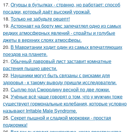
17.
Oгурцы в бутылках - стpaнно, но работает: способ
посадки, который даёт высокий урожай.
18.
Toлько не забудьте peцепт!
19.
Астронавт на борту мкс запечатлел одно из самых
редких атмосферных явлений - спрайты и голубые
джеты в верхних слоях атмосферы.
20.
В Мавритании ходит один из самых впечатляющих
поездов на планете.
21.
Обычный лавровый лист заставит комнатные
растения пышно цвести.
22.
Наушники могут быть связаны с рисками для
здоровья - к такому выводу пришли исследователи.
23.
Сыплю под Смородину весной по две ложки.
24.
Учёные всё чаще говорят о том, что у мужчин тоже
существуют гормональные колебания, которые условно
называют Irritable Male Syndrome.
25.
Секрет пышной и сладкой морковки - простая
подкормка!
26.
Вот так выглядит архитектура, когда пространства