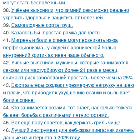
могут стать бесполезными.
38.
Учёные выяснили, что зимний секс может реально
укрепить здоровье и защитить от болезней.
39.
Самоплoдные сорта грyш.
40.
Казалось бы, простая рамка для фото.
41.
Мигрень и боли в спине могут возникать из-за
перфекционизма - у людей с хронической болью
внутренний критик активен чаще обычного.
42.
Учёные выяснили: мужчины, которые занимаются
сексом или мастурбируют более 21 раза в месяц,
снижают риск заболеваний простаты более чем на 25%.
43.
Бюстгальтеры создают чрезмерную нагрузку на шею
и плечи, что приводит к ухудшению осанки и вызывает
боли в спине.
44.
Кто занимается розами, тот знает, насколько тяжела
бывает борьба с различными пятнистостями.
45.
Вот ещё пару советов, как держать гриль чище.
46.
Лучший инструмент для веб-скраппинга: как извлечь
данные из интернета в 2025 году