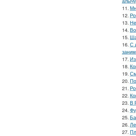
алычу
11.
Мн
12.
Ро
13.
Не
14.
Во
15.
Ша
16.
С 
занима
17.
Из
18.
Ко
19.
См
20.
По
21.
Ро
22.
Ко
23.
В 
24.
Фу
25.
Ба
26.
Ле
27.
Пл