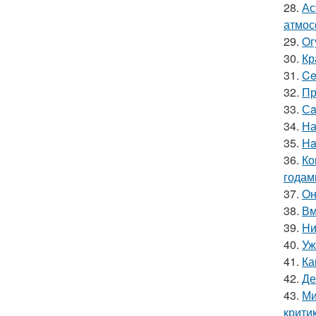
28.
Ас
атмос
29.
Oг
30.
Кр
31.
Ce
32.
Пр
33.
Сa
34.
На
35.
Ha
36.
Ко
годам
37.
Oн
38.
Вм
39.
Hи
40.
Уж
41.
Ка
42.
Де
43.
Ми
крити