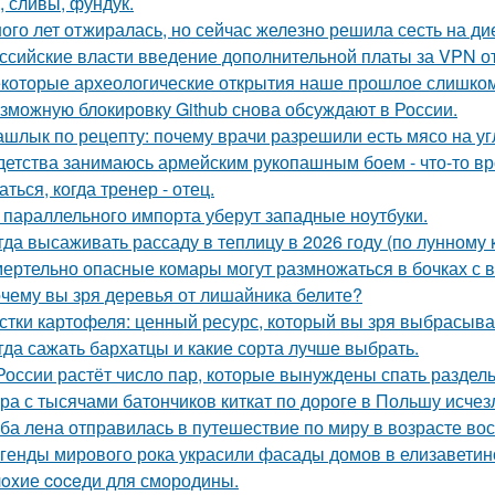
, сливы, фундук.
ого лет отжиралась, но сейчас железно решила сесть на дие
ссийские власти введение дополнительной платы за VPN о
которые археологические открытия наше прошлое слишком
зможную блокировку Github снова обсуждают в России.
шлык по рецепту: почему врачи разрешили есть мясо на уг
детства занимаюсь армейским рукопашным боем - что-то вр
ться, когда тренер - отец.
 параллельного импорта уберут западные ноутбуки.
гда высаживать рассаду в теплицу в 2026 году (по лунному 
ертельно опасные комары могут размножаться в бочках с в
чему вы зря деревья от лишайника белите?
стки картофеля: ценный ресурс, который вы зря выбрасыва
гда сажать бархатцы и какие сорта лучше выбрать.
России растёт число пар, которые вынуждены спать раздель
ра с тысячами батончиков киткат по дороге в Польшу исчез
ба лена отправилась в путешествие по миру в возрасте вос
генды мирового рока украсили фасады домов в елизаветин
oxие coceди для смородины.