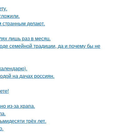
ту.
тложили.
 странным делают.
лях лишь раз в месяц.
оде семейной традиции, да и почему бы не
календарю).
одой на дачах россиян.
ете!
но из-за храпа.
ла.
ьмидесяти трёх лет.
о.