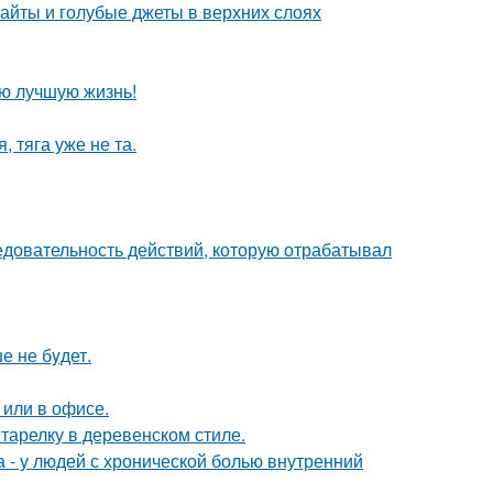
райты и голубые джеты в верхних слоях
ою лучшую жизнь!
 тяга уже не та.
ледовательность действий, которую отрабатывал
е не бyдет.
 или в офисе.
тарелку в деревенском стиле.
а - у людей с хронической болью внутренний