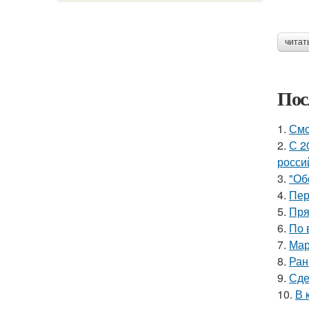
читат
Пос
1.
Смо
2.
С 2
росси
3.
"Об
4.
Пер
5.
Пря
6.
По 
7.
Мар
8.
Ран
9.
Сде
10.
В 