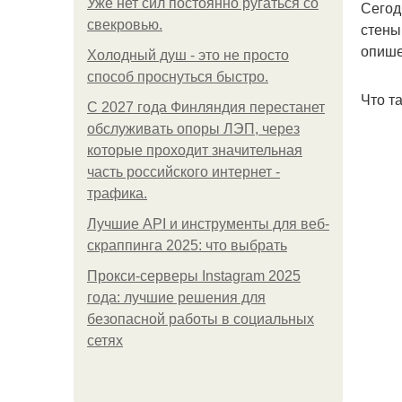
Уже нет сил постоянно ругаться со
Сегод
свекровью.
стены
опише
Холодный душ - это не просто
способ проснуться быстро.
Что т
С 2027 года Финляндия перестанет
обслуживать опоры ЛЭП, через
которые проходит значительная
часть российского интернет -
трафика.
Лучшие API и инструменты для веб-
скраппинга 2025: что выбрать
Прокси-серверы Instagram 2025
года: лучшие решения для
безопасной работы в социальных
сетях