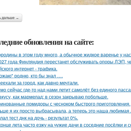
ь дальше →
ледние обновления на сайте:
родины в этом году много, а обычное жидкое варенье у нас 
027 года Финляндия перестанет обслуживать опоры ЛЭП, че
йского интернет - трафика.
ожаю" родню, кто бы знал ….
еехали за город, как давно мечтали.
мо сейчас где-то над нами летит самолёт без единого пасс
вкусу, как мармелад: в сезон закрываю побольше.
инованные помидоры с чесноком быстрого приготовления.
ьше я их просто выбрасывала, а теперь это наша любимая л
лал тест днк на дочь - результат 0%.
конце лета часто езжу на чужие дачи в соседние посёлки и 