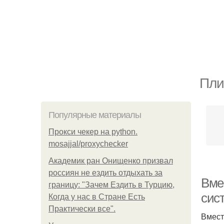
Пли
Популярные материалы
Прокси чекер на python.
mosajjal/proxychecker
Академик ран Онищенко призвал
россиян не ездить отдыхать за
Вме
границу: "Зачем Ездить в Турцию,
сис
Когда у нас в Стране Есть
Практически все".
Вмест