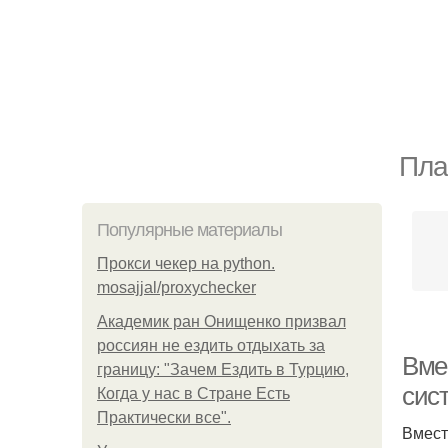
Пла
Популярные материалы
Прокси чекер на python.
mosajjal/proxychecker
Академик ран Онищенко призвал
россиян не ездить отдыхать за
Вме
границу: "Зачем Ездить в Турцию,
сис
Когда у нас в Стране Есть
Практически все".
Вмест