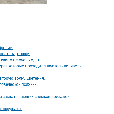
брение.
копать картошку.
как-то не очень едят.
рез которые проходит значительная часть
 вторую волну цветения.
овеческой психики.
ей захватывающих снимков пейзажей
с окружают.