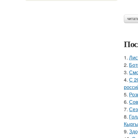
читат
Пос
1.
Лис
2.
Бот
3.
Смо
4.
С 2
росси
5.
Роз
6.
Сов
7.
Сез
8.
Гол
Кыргы
9.
Здо