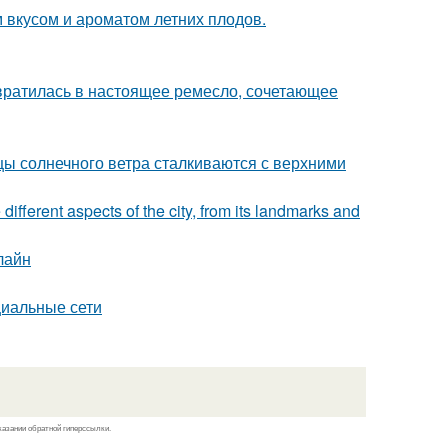
 вкусом и ароматом летних плодов.
евратилась в настоящее ремесло, сочетающее
цы солнечного ветра сталкиваются с верхними
 different aspects of the city, from its landmarks and
лайн
циальные сети
казании обратной гиперссылки.