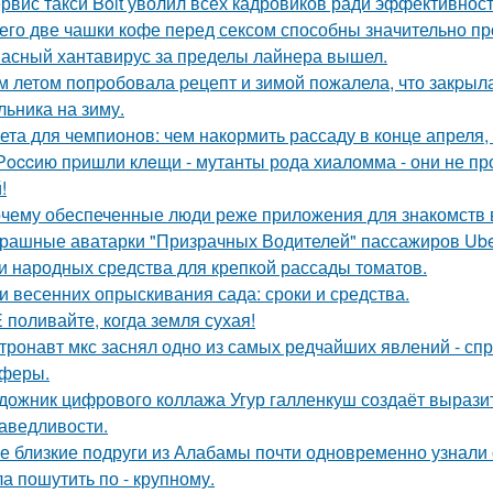
рвис такси Bolt уволил всех кадровиков ради эффективност
его две чашки кофе перед сексом способны значительно пр
асный хантавирус за пределы лайнера вышел.
м летом пoпpобовала pецепт и зимой пожалела, что закpыла
льника на зиму.
ета для чемпионов: чем накормить рассаду в конце апреля, 
Рoccию пpишли клeщи - мутанты рода хиаломма - они не пр
!
чему обеспеченные люди реже приложения для знакомств
рашные аватарки "Призрачных Водителей" пассажиров Uber
и народных средства для крепкой рассады томатов.
и весенних опрыскивания сада: сроки и средства.
 поливайте, когда земля сухая!
тронавт мкс заснял одно из самых редчайших явлений - сп
феры.
дожник цифрового коллажа Угур галленкуш создаёт вырази
аведливости.
е близкие подруги из Алабамы почти одновременно узнали о
а пошутить по - крупному.