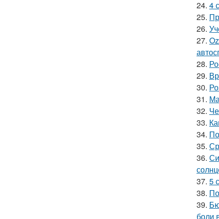
24.
4 
25.
Пр
26.
Уч
27.
Oz
автос
28.
Ро
29.
Вр
30.
Ро
31.
Ма
32.
Че
33.
Ка
34.
По
35.
Ср
36.
Си
солнц
37.
5 
38.
По
39.
Бю
боли 