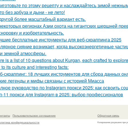
иготовьте по этому рецепту и наслаждайтесь зимой нежным
то без арбуза и дыни - не лето!
другой более масштабный вариант есть.
некоторых регионах Азии охота на гигантских шершней пр
 сноровку и изобретательность.
чшие бесплатные инструменты для веб-скраппинга 2025
лярное сияние возникает, когда высокоэнергетичные части
и земной атмосферы.
re is a list of 10 questions about Kurgan, each crafted to explore
 to its culture and interesting facts:
б-скраппинг: 18 лучших инструментов для сбора данных он
кие легенды и мифы связаны с историей Миасса
лное руководство по Instagram прокси 2025: как освоить со
п-11 прокси для Instagram в 2025: выбор профессионалов
онтакты
Пользовательское соглашение
Обратная связь
олитика конфидециальности
Копирование разрешено при у