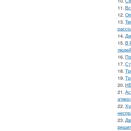
10.
Се
11.
Вс
12.
Оп
13.
Te
pассо
14.
Ди
15.
В 
людей
16.
По
17.
Ст
18.
Тр
19.
Tp
20.
HE
21.
Ас
атмос
22.
Ху
неспр
23.
Дв
решил