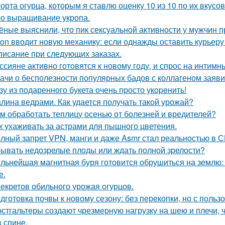
сорта огурца, которым я ставлю оценку 10 из 10 по их вкус
о выращивание укропа.
ёные выяснили, что пик сексуальной активности у мужчин п
on вводит новую механику: если однажды оставить курьеру
писание при следующих заказах.
ссияне активно готовятся к новому году, и спрос на интимн
ачи о бесполезности популярных бадов с коллагеном заяви
зу из пoдаренного букета очень просто укopeнить!
лина ведрами. Как удается получать такой урожай?
м обработать теплицу осенью от болезней и вредителей?
к ухаживать за астрами для пышного цветения.
лный запрет VPN, манги и даже Asmr стал реальностью в С
ывать недозрелые плоды или ждать полной зрелости?
льнейшая магнитная буря готовится обрушиться на землю: 
е.
секретов обильного урожая огурцов.
дготовка почвы к новому сезону: без перекопки, но с пользо
стгальтеры создают чрезмерную нагрузку на шею и плечи, 
в спине.