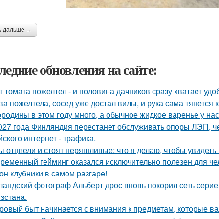
ь дальше →
ледние обновления на сайте:
т томата пожелтел - и половина дачников сразу хватает удо
ва пожелтела, сосед уже достал вилы, и рука сама тянется 
родины в этом году много, а обычное жидкое варенье у нас 
027 года Финляндия перестанет обслуживать опоры ЛЭП, че
йского интернет - трафика.
ы отцвели и стоят неряшливые: что я делаю, чтобы увидеть
ременный гейминг оказался исключительно полезен для чел
он клубники в самом разгаре!
ландский фотограф Альберт дрос вновь покорил сеть сери
зстана.
ровый быт начинается с внимания к предметам, которые ва