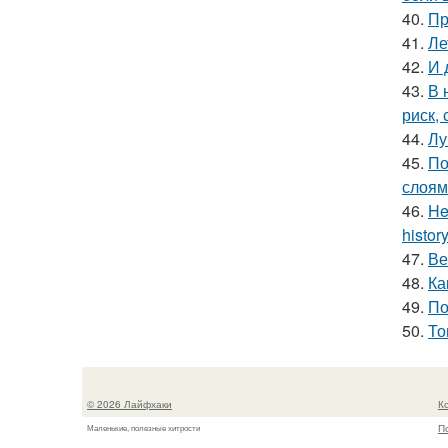
40.
Пр
41.
Ле
42.
И 
43.
В 
риск,
44.
Лу
45.
По
слоям
46.
He
history
47.
Ве
48.
Ка
49.
По
50.
То
© 2026 Лайфхаки
К
П
Маленькие, полезные хитрости