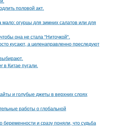
и.
одлить половой акт.
 мало: огуpцы для зимних салатов или для
чтобы она не стала "Ниточкой".
осто кусают, а целенаправленно преследуют
 выбирают.
 в Китае пугали.
райты и голубые джеты в верхних слоях
тельные работы о глобальной
 беременности и сразу поняли, что судьба