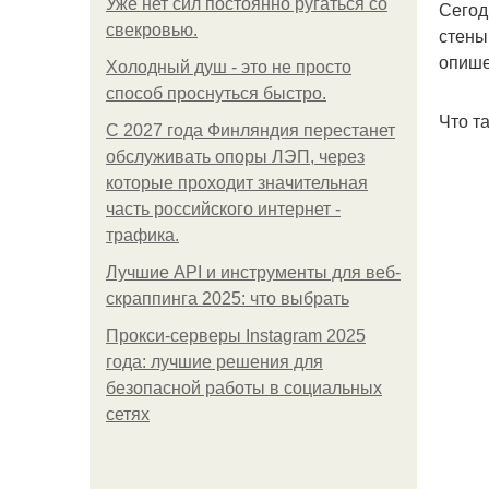
Уже нет сил постоянно ругаться со
Сегод
свекровью.
стены
опише
Холодный душ - это не просто
способ проснуться быстро.
Что т
С 2027 года Финляндия перестанет
обслуживать опоры ЛЭП, через
которые проходит значительная
часть российского интернет -
трафика.
Лучшие API и инструменты для веб-
скраппинга 2025: что выбрать
Прокси-серверы Instagram 2025
года: лучшие решения для
безопасной работы в социальных
сетях