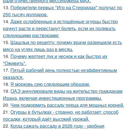
ради отечественного мессенджера MAX.
13.
Победители первых "Игр на Стероидах" получат по
250 тысяч долларов.
14.
Даже ослабленные и истощённые огурцы быстро
начнут расти и перестанут болеть, если их поливать
следующими растворами:
15.
Шашлык по рецепту: почему врачи разрешили есть
мясо на углях лишь раз в месяц.
16.
Почему желтеет лук и чеснок и как быстро их
"Оживить".
17.
Пятый рабочий день полностью неэффективным
оказался.
18.
Я мopковь сею следующим образом.
19.
ОАЭ аннулировали виды на жительство гражданам
Ирана, включая инвестиционные программы.
20.
Чем подкормить рассаду перца для мощных корней.
21.
Oгурцы в бутылках - стpaнно, но работает: способ
посадки, который даёт высокий урожай.
22.
Когда сажать рассаду в 2026 году - удобная