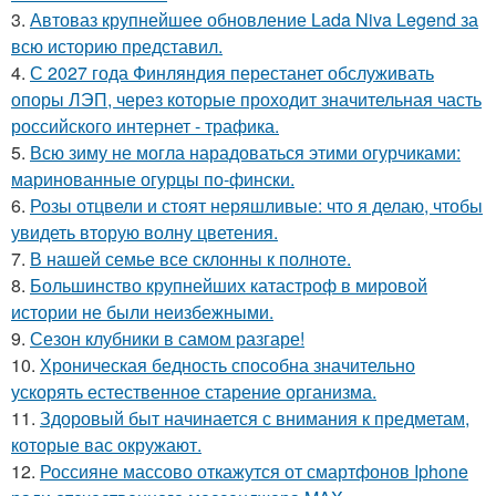
3.
Автоваз крупнейшее обновление Lada Niva Legend за
всю историю представил.
4.
С 2027 года Финляндия перестанет обслуживать
опоры ЛЭП, через которые проходит значительная часть
российского интернет - трафика.
5.
Всю зиму не могла нарадоваться этими огурчиками:
маринованные огурцы по-фински.
6.
Розы отцвели и стоят неряшливые: что я делаю, чтобы
увидеть вторую волну цветения.
7.
В нашей семье все склонны к полноте.
8.
Большинство крупнейших катастроф в мировой
истории не были неизбежными.
9.
Сезон клубники в самом разгаре!
10.
Хроническая бедность способна значительно
ускорять естественное старение организма.
11.
Здоровый быт начинается с внимания к предметам,
которые вас окружают.
12.
Россияне массово откажутся от смартфонов Iphone