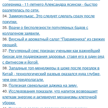
соперника - 11-летнего Александра ясински - быстро
разлетелась по сети.
34.
Замиокулькас. Это следует сделать сразу после
покупки.
35.
Врачи о бесполезности популярных бадов с
коллагеном заявили.
36.
Вкусный и ароматный салат "Парамониха" из свежих
овощей.
37.
Регулярный секс признан учеными как важнейший
биохак для поддержания здоровья, ставя его в один ряд
с фитнесом и йогой.
38.
Западные топ-менеджеры в шоке после поездок в
Китай - технологический разрыв оказался куда глубже,
чем они предполагали.
39.
Полезная свекольная аджика на зиму.
40.
Исследования показали, что напиток возвращает
клеткам энергию и активирует механизмы клеточной
уборки.