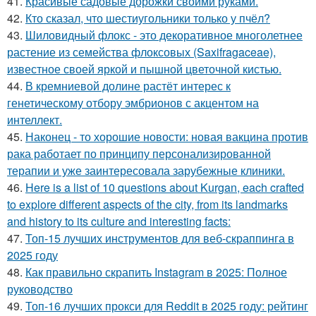
41.
Красивые садовые дорожки своими руками.
42.
Кто сказал, что шестиугольники только у пчёл?
43.
Шиловидный флокс - это декоративное многолетнее
растение из семейства флоксовых (Saxifragaceae),
известное своей яркой и пышной цветочной кистью.
44.
В кремниевой долине растёт интерес к
генетическому отбору эмбрионов с акцентом на
интеллект.
45.
Наконец - то хорошие новости: новая вакцина против
рака работает по принципу персонализированной
терапии и уже заинтересовала зарубежные клиники.
46.
Here is a list of 10 questions about Kurgan, each crafted
to explore different aspects of the city, from its landmarks
and history to its culture and interesting facts:
47.
Топ-15 лучших инструментов для веб-скраппинга в
2025 году
48.
Как правильно скрапить Instagram в 2025: Полное
руководство
49.
Топ-16 лучших прокси для Reddit в 2025 году: рейтинг