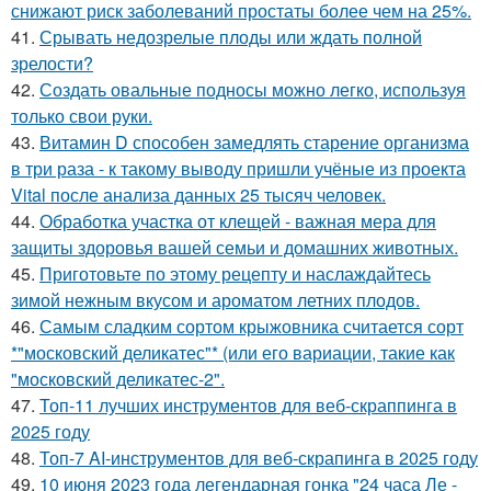
снижают риск заболеваний простаты более чем на 25%.
41.
Срывать недозрелые плоды или ждать полной
зрелости?
42.
Создать овальные подносы можно легко, используя
только свои руки.
43.
Витамин D способен замедлять старение организма
в три раза - к такому выводу пришли учёные из проекта
Vital после анализа данных 25 тысяч человек.
44.
Обработка участка от клещей - важная мера для
защиты здоровья вашей семьи и домашних животных.
45.
Приготовьте по этому рецепту и наслаждайтесь
зимой нежным вкусом и ароматом летних плодов.
46.
Самым сладким сортом крыжовника считается сорт
*"московский деликатес"* (или его вариации, такие как
"московский деликатес-2".
47.
Топ-11 лучших инструментов для веб-скраппинга в
2025 году
48.
Топ-7 AI-инструментов для веб-скрапинга в 2025 году
49.
10 июня 2023 года легендарная гонка "24 часа Ле -