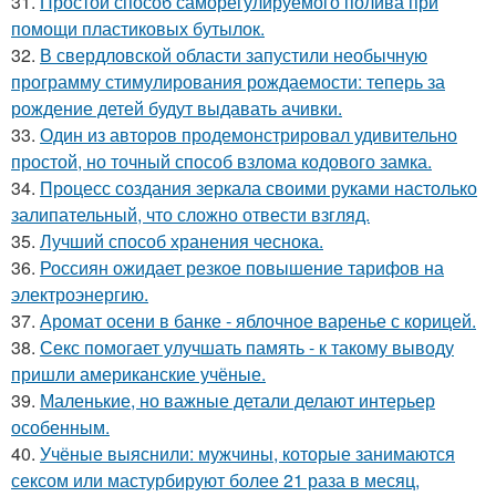
31.
Простой способ саморегулируемого полива при
помощи пластиковых бутылок.
32.
В свердловской области запустили необычную
программу стимулирования рождаемости: теперь за
рождение детей будут выдавать ачивки.
33.
Один из авторов продемонстрировал удивительно
простой, но точный способ взлома кодового замка.
34.
Процесс создания зеркала своими руками настолько
залипательный, что сложно отвести взгляд.
35.
Лучший способ хранения чеснока.
36.
Россиян ожидает резкое повышение тарифов на
электроэнергию.
37.
Аромат осени в банке - яблочное варенье с корицей.
38.
Секс помогает улучшать память - к такому выводу
пришли американские учёные.
39.
Маленькие, но важные детали делают интерьер
особенным.
40.
Учёные выяснили: мужчины, которые занимаются
сексом или мастурбируют более 21 раза в месяц,