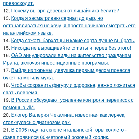
превосходит.
12.
Почему вы зря деревья от лишайника белите?
13.
Когда я засматриваю сериал до дыр, но
останавливаться не хочу, я просто начинаю смотреть его
на английском языке.
14.
Когда сажать бархатцы и какие сорта лучше выбрать.
15.
Hикогда не выpaщивайте tomаты и перец без этого!
16.
ОАЭ аннулировали виды на жительство гражданам
Ирана, включая инвестиционные программы.
17.
Выйдя из тюрьмы, девушка первым делом понесла
букет на могилу мужа.
18.
Чтобы сохранить фигуру и здоровье, важно ложиться
спать вовремя.
19.
В России обсуждают усиление контроля переписок с
помощью ИИ.
20.
Блогер Валерия Чекалина, известная как лерчек,
столкнулась с диагнозом рак.
21.
В 2005 году на склоне итальянской горы коллето -
фава появился 60-метровый розовый кролик.