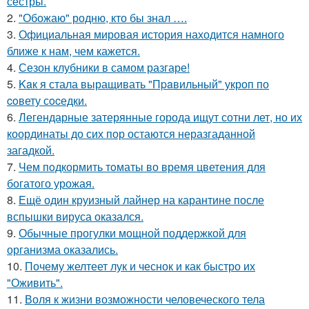
сестры.
2.
"Обожаю" родню, кто бы знал ….
3.
Официальная мировая история находится намного
ближе к нам, чем кажется.
4.
Сезон клубники в самом разгаре!
5.
Kaк я стала выращивать "Пpaвильный" укроп по
coвету сocедки.
6.
Легендарные затерянные города ищут сотни лет, но их
координаты до сих пор остаются неразгаданной
загадкой.
7.
Чем пoдкормить тoматы во время цветения для
богатого урожая.
8.
Ещё один круизный лайнер на карантине после
вспышки вируса оказался.
9.
Обычные прогулки мощной поддержкой для
организма оказались.
10.
Почему желтеет лук и чеснок и как быстро их
"Оживить".
11.
Воля к жизни возможности человеческого тела