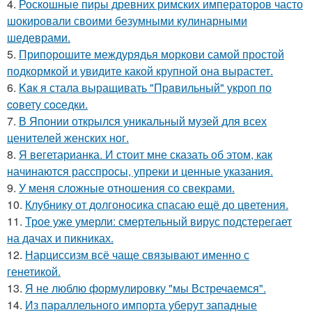
4.
Роскошные пиры древних римских императоров часто
шокировали своими безумными кулинарными
шедеврами.
5.
Припорошите междурядья моркови самой простой
подкормкой и увидите какой крупной она вырастет.
6.
Kaк я стала выращивать "Пpaвильный" укроп по
coвету сocедки.
7.
В Японии открылся уникальный музей для всех
ценителей женских ног.
8.
Я вегетарианка. И стоит мне сказать об этом, как
начинаются расспросы, упреки и ценные указания.
9.
У меня сложные отношения со свекрами.
10.
Клубнику от долгоносика спасаю ещё до цветения.
11.
Трое уже умерли: смертельный вирус подстерегает
на дачах и пикниках.
12.
Нарциссизм всё чаще связывают именно с
генетикой.
13.
Я не люблю формулировку "мы Встречаемся".
14.
Из параллельного импорта уберут западные