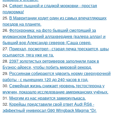
24.
Сekрет пышной и сладкой морковки - простая
подкормка!
25.
В Мавритании ходит один из самых впечатляющих
поездов на планете.
26.
Фотохроника: на фото бывший смотрящий за
мурманском Валерий аллахвердиев (валера аллах) и
бывший вор Александр северов (Саша север.
27.
Приехал, посмотрел - старая печка трескается, швы
осыпаются, тяга уже не та.
28.
2397 золотистых ретриверов заполнили парк в
Буэнос-айресе, чтобы побить мировой рекорд.
29.
Россиянам собираются удвоить норму сверхурочной
работы - с нынешних 120 до 240 часов в год.
30.
Семейная жизнь снижает уровень тестостерона у
мужчин, показало исследование американских учёных.
31.
Многим из нас нравится замиокулькаса.
32.
Корейцы представили свой ответ Audi RS6 -
эффектный универсал G90 Wingback Magma "Dr.