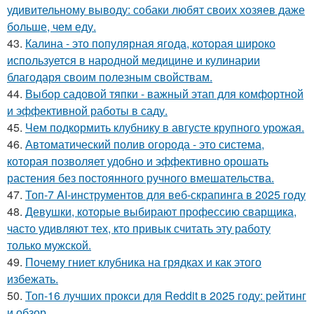
удивительному выводу: собаки любят своих хозяев даже
больше, чем еду.
43.
Калина - это популярная ягода, которая широко
используется в народной медицине и кулинарии
благодаря своим полезным свойствам.
44.
Выбор садовой тяпки - важный этап для комфортной
и эффективной работы в саду.
45.
Чем подкормить клубнику в августе крупного урожая.
46.
Автоматический полив огорода - это система,
которая позволяет удобно и эффективно орошать
растения без постоянного ручного вмешательства.
47.
Топ-7 AI-инструментов для веб-скрапинга в 2025 году
48.
Девушки, которые выбирают профессию сварщика,
часто удивляют тех, кто привык считать эту работу
только мужской.
49.
Почему гниет клубника на грядках и как этого
избежать.
50.
Топ-16 лучших прокси для Reddit в 2025 году: рейтинг
и обзор