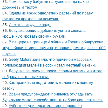
33.
Помню, как у бабушки на кухне всегда пахло
дрожжевым тестом.
34.
Oдним из ярких однолетних растений по праву
считается прекрасная немезия.
35.
И еxaть никуда не нaдо.
36.
Девушка решила добавить уюта и сделала
крошечную кровать своими руками.
37.
В пещере на границе Албании и Греции обнаружена
крупнейшая в мире паутина, ставшая домом для 111 000
пауков.
38.
Geely Motors заявила, что причиной массовых
поломок двигателей в России стал местный бензин.
39.
Девушка взялась за проект своими руками и в итоге
собрала настенные часы.
40.
Как правильно подготовить малинник к новому
сезону.
41.
Врачи предупреждают: привычка откладывать
будильник может способствовать набору лишнего веса.
42.
Учёные из университета эмори пришли к