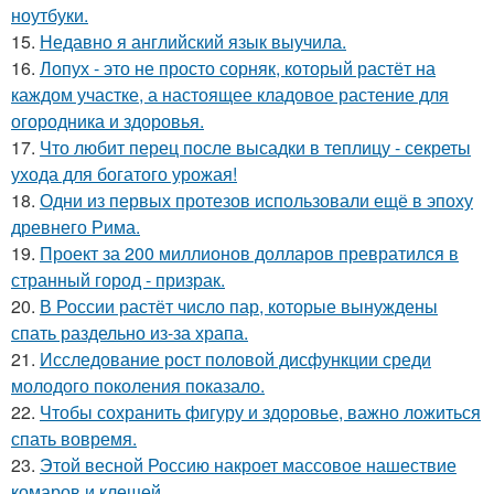
ноутбуки.
15.
Недавно я английский язык выучила.
16.
Лопух - это не просто сорняк, который растёт на
каждом участке, а настоящее кладовое растение для
огородника и здоровья.
17.
Что любит перец после высадки в теплицу - секреты
ухода для богатого урожая!
18.
Одни из первых протезов использовали ещё в эпоху
древнего Рима.
19.
Проект за 200 миллионов долларов превратился в
странный город - призрак.
20.
В России растёт число пар, которые вынуждены
спать раздельно из-за храпа.
21.
Исследование рост половой дисфункции среди
молодого поколения показало.
22.
Чтобы сохранить фигуру и здоровье, важно ложиться
спать вовремя.
23.
Этой весной Россию накроет массовое нашествие
комаров и клещей.