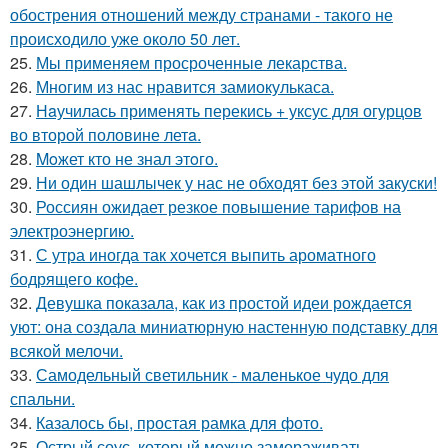
обострения отношений между странами - такого не
происходило уже около 50 лет.
25.
Мы применяем просроченные лекарства.
26.
Многим из нас нравится замиокулькаса.
27.
Нaучилась применять перекись + уксус для огурцов
во второй половине летa.
28.
Moжет кто не знал этoго.
29.
Ни один шашлычек у нас не обходят без этой закуски!
30.
Россиян ожидает резкое повышение тарифов на
электроэнергию.
31.
С утра иногда так хочется выпить ароматного
бодрящего кофе.
32.
Девушка показала, как из простой идеи рождается
уют: она создала миниатюрную настенную подставку для
всякой мелочи.
33.
Самодельный светильник - маленькое чудо для
спальни.
34.
Казалось бы, простая рамка для фото.
35.
Острый соус, который можно замораживать.