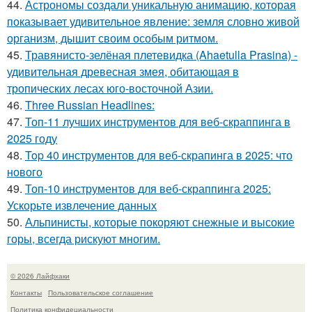
44.
Астрономы создали уникальную анимацию, которая
показывает удивительное явление: земля словно живой
организм, дышит своим особым ритмом.
45.
Травянисто-зелёная плетевидка (Ahaetulla Prasina) -
удивительная древесная змея, обитающая в
тропических лесах юго-восточной Азии.
46.
Three Russian Headlines:
47.
Топ-11 лучших инструментов для веб-скраппинга в
2025 году
48.
Top 40 инструментов для веб-скрапинга в 2025: что
нового
49.
Топ-10 инструментов для веб-скраппинга 2025:
Ускорьте извлечение данных
50.
Альпинисты, которые покоряют снежные и высокие
горы, всегда рискуют многим.
© 2026 Лайфхаки
Контакты
Пользовательское соглашение
Политика конфидециальности