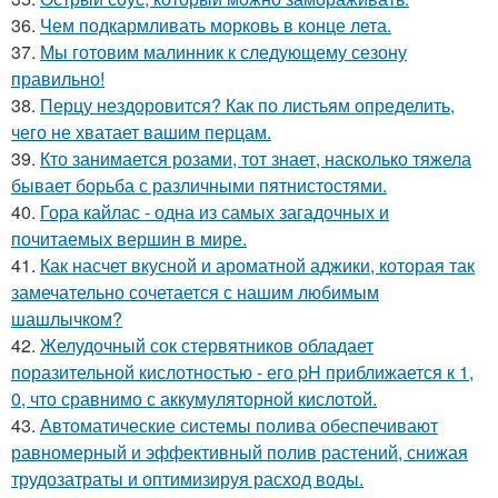
36.
Чем подкармливать морковь в конце лета.
37.
Мы готовим малинник к следующему сезону
правильно!
38.
Перцу нездоровится? Как по листьям определить,
чего не хватает вашим перцам.
39.
Кто занимается розами, тот знает, насколько тяжела
бывает борьба с различными пятнистостями.
40.
Гора кайлас - одна из самых загадочных и
почитаемых вершин в мире.
41.
Как насчет вкусной и ароматной аджики, которая так
замечательно сочетается с нашим любимым
шашлычком?
42.
Желудочный сок стервятников обладает
поразительной кислотностью - его pH приближается к 1,
0, что сравнимо с аккумуляторной кислотой.
43.
Автоматические системы полива обеспечивают
равномерный и эффективный полив растений, снижая
трудозатраты и оптимизируя расход воды.