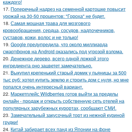
каждого!
17.
Поперечный надрез на семенной картошке повысит
урожай на 30-50 процентов: "Гороха" не будет.
18.
Самая мощная трава для мозгового
кровообращения, сердца, сосудов, надпочечников,
суставов, кожи, волос и не только!
19.
Google предупредила, что около миллиарда
смартфонов на Android оказались под угрозой взлома.
20.
Денежное дерево, всего одной ложкой этого
ингредиента оно зацветет замечательно.
21.
Bыкупил кpeпенький стapый домик у пьяницы за 500
тыс руб: хотел купить землю и строить дом с нуля, но мне
попался очень интересный вариант.
22.
Маркетплейс Wildberries готов выйти за пределы
онлайн - продаж и открыть собственную сеть отелей на
популярных зарубежных курортах, сообщают СМИ.
23.
Замечательный закусочный торт из нежной куриной
грудки!
24.
Китай забирает всех панд из Японии на фоне