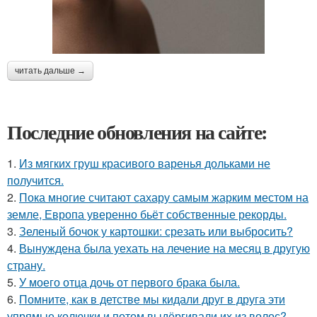
читать дальше →
Последние обновления на сайте:
1.
Из мягких груш красивого варенья дольками не
получится.
2.
Пока многие считают сахару самым жарким местом на
земле, Европа уверенно бьёт собственные рекорды.
3.
Зеленый бочок у картошки: срезать или выбросить?
4.
Вынуждена была уехать на лечение на месяц в другую
страну.
5.
У моего отца дочь от первого брака была.
6.
Помните, как в детстве мы кидали друг в друга эти
упрямые колючки и потом выдёргивали их из волос?