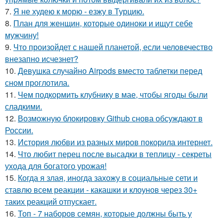
7.
Я не худею к морю - езжу в Турцию.
8.
План для женщин, которые одиноки и ищут себе
мужчину!
9.
Что произойдет с нашей планетой, если человечество
внезапно исчезнет?
10.
Девушка случайно Airpods вместо таблетки перед
сном проглотила.
11.
Чем подкормить клубнику в мае, чтобы ягоды были
сладкими.
12.
Возможную блокировку Github снова обсуждают в
России.
13.
История любви из разных миров покорила интернет.
14.
Что любит перец после высадки в теплицу - секреты
ухода для богатого урожая!
15.
Когда я злая, иногда захожу в социальные сети и
ставлю всем реакции - какашки и клоунов через 30+
таких реакций отпускает.
16.
Топ - 7 наборов семян, которые должны быть у