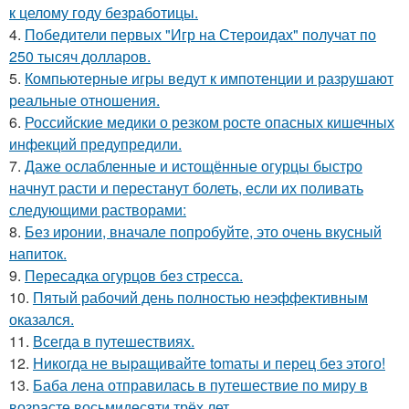
к целому году безработицы.
4.
Победители первых "Игр на Стероидах" получат по
250 тысяч долларов.
5.
Компьютерные игры ведут к импотенции и разрушают
реальные отношения.
6.
Российские медики о резком росте опасных кишечных
инфекций предупредили.
7.
Даже ослабленные и истощённые огурцы быстро
начнут расти и перестанут болеть, если их поливать
следующими растворами:
8.
Без иронии, вначале попробуйте, это очень вкусный
напиток.
9.
Пересадка огурцов без стресса.
10.
Пятый рабочий день полностью неэффективным
оказался.
11.
Всегда в путешествиях.
12.
Hикогда не выpaщивайте tomаты и перец без этого!
13.
Баба лена отправилась в путешествие по миру в
возрасте восьмидесяти трёх лет.