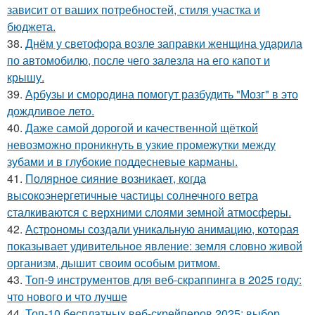
зависит от ваших потребностей, стиля участка и
бюджета.
38.
Днём у светофора возле заправки женщина ударила
по автомобилю, после чего залезла на его капот и
крышу.
39.
Арбузы и смородина помогут разбудить "Мозг" в это
дождливое лето.
40.
Даже самой дорогой и качественной щёткой
невозможно проникнуть в узкие промежутки между
зубами и в глубокие поддесневые карманы.
41.
Полярное сияние возникает, когда
высокоэнергетичные частицы солнечного ветра
сталкиваются с верхними слоями земной атмосферы.
42.
Астрономы создали уникальную анимацию, которая
показывает удивительное явление: земля словно живой
организм, дышит своим особым ритмом.
43.
Топ-9 инструментов для веб-скраппинга в 2025 году:
что нового и что лучше
44.
Топ-10 бесплатных веб-скрейперов 2025: выбор