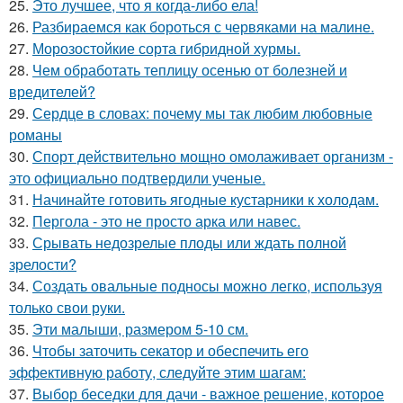
25.
Это лучшее, что я когда-либо ела!
26.
Разбираемся как бороться с червяками на малине.
27.
Морозостойкие сорта гибридной хурмы.
28.
Чем обработать теплицу осенью от болезней и
вредителей?
29.
Сердце в словах: почему мы так любим любовные
романы
30.
Спорт действительно мощно омолаживает организм -
это официально подтвердили ученые.
31.
Начинайте готовить ягодные кустарники к холодам.
32.
Пергола - это не просто арка или навес.
33.
Срывать недозрелые плоды или ждать полной
зрелости?
34.
Создать овальные подносы можно легко, используя
только свои руки.
35.
Эти малыши, размером 5-10 см.
36.
Чтобы заточить секатор и обеспечить его
эффективную работу, следуйте этим шагам:
37.
Выбор беседки для дачи - важное решение, которое