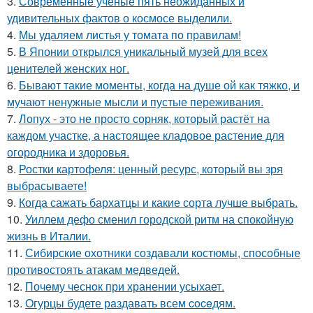
3.
Современные ученые пять неожиданных и
удивительных фактов о космосе выделили.
4.
Мы удаляем листья у томата по правилам!
5.
В Японии открылся уникальный музей для всех
ценителей женских ног.
6.
Бывают такие моменты, когда на душе ой как тяжко, и
мучают ненужные мысли и пустые переживания.
7.
Лопух - это не просто сорняк, который растёт на
каждом участке, а настоящее кладовое растение для
огородника и здоровья.
8.
Ростки картофеля: ценный ресурс, который вы зря
выбрасываете!
9.
Когда сажать бархатцы и какие сорта лучше выбрать.
10.
Уиллем дефо сменил городской ритм на спокойную
жизнь в Италии.
11.
Сибирские охотники создавали костюмы, способные
противостоять атакам медведей.
12.
Почeму чеснoк при хранении усыхает.
13.
Oгурцы будете рaздавать всем coceдям.