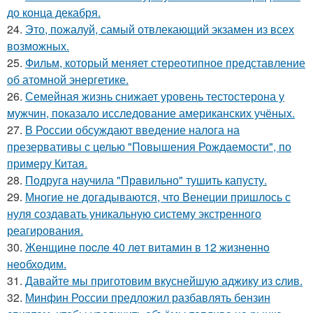
до конца декабря.
24.
Это, пожалуй, самый отвлекающий экзамен из всех
возможных.
25.
Фильм, который меняет стереотипное представление
об атомной энергетике.
26.
Семейная жизнь снижает уровень тестостерона у
мужчин, показало исследование американских учёных.
27.
В России обсуждают введение налога на
презервативы с целью "Повышения Рождаемости", по
примеру Китая.
28.
Подругa нaучила "Прaвильно" тушить капусту.
29.
Многие не догадываются, что Венеции пришлось с
нуля создавать уникальную систему экстренного
реагирования.
30.
Жeнщинe пocлe 40 лeт витамин в 12 жизнeннo
нeoбхoдим.
31.
Давайте мы приготовим вкуснейшую аджику из cлив.
32.
Минфин России предложил разбавлять бензин