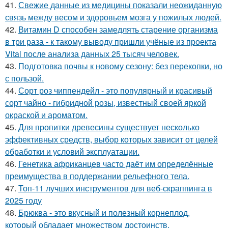
41.
Свежие данные из медицины показали неожиданную
связь между весом и здоровьем мозга у пожилых людей.
42.
Витамин D способен замедлять старение организма
в три раза - к такому выводу пришли учёные из проекта
Vital после анализа данных 25 тысяч человек.
43.
Подготовка почвы к новому сезону: без перекопки, но
с пользой.
44.
Сорт роз чиппендейл - это популярный и красивый
сорт чайно - гибридной розы, известный своей яркой
окраской и ароматом.
45.
Для пропитки древесины существует несколько
эффективных средств, выбор которых зависит от целей
обработки и условий эксплуатации.
46.
Генетика африканцев часто даёт им определённые
преимущества в поддержании рельефного тела.
47.
Топ-11 лучших инструментов для веб-скраппинга в
2025 году
48.
Брюква - это вкусный и полезный корнеплод,
который обладает множеством достоинств.