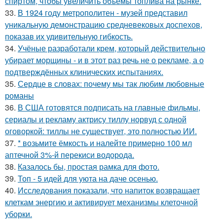
спиртом, чтобы увеличить объёмы топлива на рынке.
33.
В 1924 году метрополитен - музей представил
уникальную демонстрацию средневековых доспехов,
показав их удивительную гибкость.
34.
Учёные разработали крем, который действительно
убирает морщины - и в этот раз речь не о рекламе, а о
подтверждённых клинических испытаниях.
35.
Сердце в словах: почему мы так любим любовные
романы
36.
В США готовятся подписать на главные фильмы,
сериалы и рекламу актрису тиллу норвуд с одной
оговоркой: тиллы не существует, это полностью ИИ.
37.
* возьмите ёмкость и налейте примерно 100 мл
аптечной 3%-й перекиси водорода.
38.
Казалось бы, простая рамка для фото.
39.
Топ - 5 идей для уюта на даче осенью.
40.
Исследования показали, что напиток возвращает
клеткам энергию и активирует механизмы клеточной
уборки.