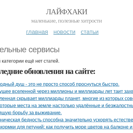
ЛАЙФХАКИ
маленькие, полезные хитрости
главная
новости
статьи
ельные сервисы
й категории ещё нет статей.
ледние обновления на сайте:
одный душ - это не просто способ проснуться быстро.
ущее вселенной через миллионы и миллиарды лет таит за
ленная скрывает миллиарды планет, многие из которых сов
оторые места на земле настолько удалённые и безжалостные
ящую борьбу за выживание.
ническая бедность способна значительно ускорять естеств
кормки для петуний: как получить море цветов на балконе и