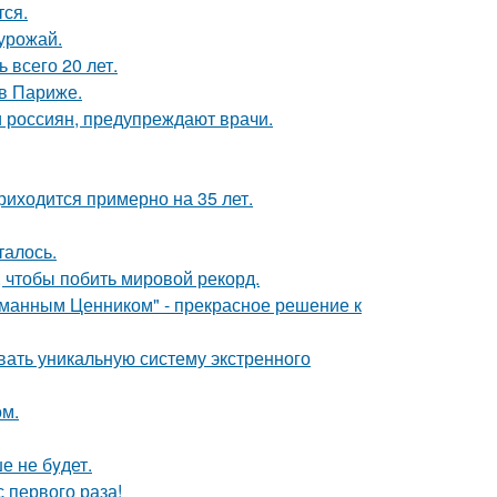
тся.
 урожай.
всего 20 лет.
 в Париже.
 россиян, предупреждают врачи.
риходится примерно на 35 лет.
талось.
 чтобы побить мировой рекорд.
уманным Ценником" - прекрасное решение к
вать уникальную систему экстренного
ом.
е не бyдет.
 первого раза!