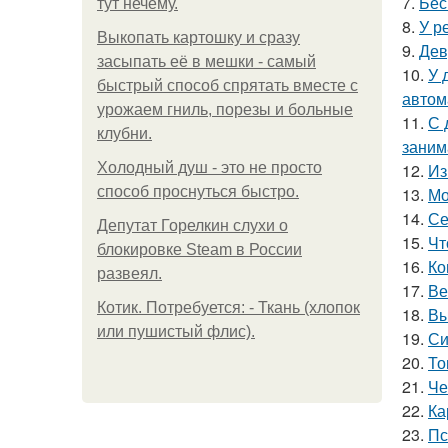
7.
Бес
тут нечему.
8.
У р
Выкопать картошку и сразу
9.
Дев
засыпать её в мешки - самый
10.
У 
быстрый способ спрятать вместе с
автом
урожаем гниль, порезы и больные
11.
С 
клубни.
занима
Холодный душ - это не просто
12.
Из
способ проснуться быстро.
13.
Мо
14.
Се
Депутат Горелкин слухи о
15.
Чт
блокировке Steam в России
16.
Ко
развеял.
17.
Ве
Котик. Потребуется: - Ткань (хлопок
18.
Вы
или пушистый флис).
19.
Си
20.
То
21.
Че
22.
Ка
23.
Пс