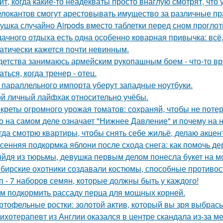
ит, когда какие-то неадекваты просто внаглую смотрят, что
елокантов смогут арестовывать имущество за различные п
ушка случайно Airpods вместо таблетки перед сном проглот
дачного отдыха есть одна особенно коварная привычка: всё,
атически кажется почти невинным.
детства занимаюсь армейским рукопашным боем - что-то вр
ться, когда тренер - отец.
 параллельного импорта уберут западные ноутбуки.
й личный лайфхак относительно учёбы.
креты огромного урожая томатов: сохраняй, чтобы не потер
о на самом деле означает "Нижнее Давление" и почему на 
гда смотрю квартиры, чтобы снять себе жильё, делаю акцен
сенняя подкормка яблони после схода снега: как помочь д
йдя из тюрьмы, девушка первым делом понесла букет на м
бирские охотники создавали костюмы, способные противос
п - 7 наборов семян, которые должны быть у каждого!
м подкормить рассаду перца для мощных корней.
ртофельные ростки: золотой актив, который вы зря выбрас
ихотерапевт из Англии оказался в центре скандала из-за м