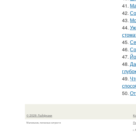
41.
Ма
42.
Со
43.
Мо
44.
Уж
стома
45.
Се
46.
Со
47.
Йо
48.
Да
глубо
49.
Чт
спосо
50.
От
© 2026 Лайфхаки
К
П
Маленькие, полезные хитрости
г.