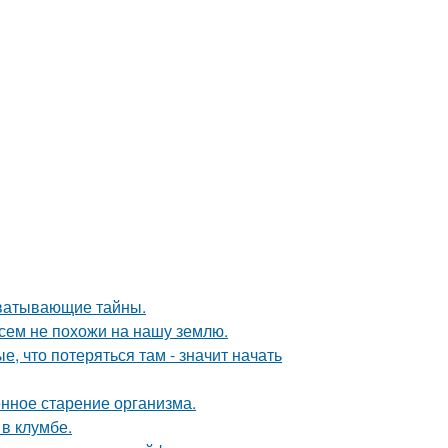
хватывающие тайны.
сем не похожи на нашу землю.
, что потеряться там - значит начать
енное старение организма.
 в клумбе.