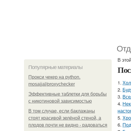
Отд
В это
Пос
Популярные материалы
Прокси чекер на python.
1.
Хол
mosajjal/proxychecker
2.
Буд
Эффективные таблетки для борьбы
3.
Все
с никотиновой зависимостью
4.
Нек
насто
В том случае, если баклажаны
5.
Хро
стоят красивой зелёной стеной, а
6.
Под
плодов почти не видно - радоваться