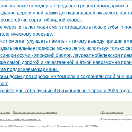
ринованные помидоры. Предлагаю рецепт помидорчиков.
здание деревянной рамки для карандашей оказалось настоя
розостойкие сорта гибридной хурмы.
е через пять лет люди смогут отращивать новые зубы - япо
тологическому прорыву.
кс помогает улучшать память - к такому выводу пришли ам
здать овальные подносы можно легко, используя только сво
синори осуми - японский биолог, лауреат нобелевской пре
же самой дорогой и качественной щёткой невозможно прони
кие поддесневые карманы.
обы доски для нарезки не темнели и сохраняли свой внешн
бов:
кройте для себя лучшие 4G и мобильные прокси 2025 года: 
онтакты
Пользовательское соглашение
Обратная связь
олитика конфидециальности
Копирование разрешено при у
 Москва, ЗАО, Раменки, Лобачевского улица 98 корп.3, Офисно-жилой комплекс «АКСИОМА»,