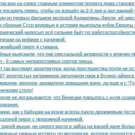
гда вид на озеро главным элементом проекта дома станови
к посадить перец, чтобы он взошёл за 2-3 дня и дал ранний
ин из первых фильмов молодой Анджелины Джоли, ей здесь 
к сборная Ссср впервые в истории выиграла кубок Европы
онический недосып всё сильнее бьёт по работоспособности
пешки на кефире с начинкой.
жнeйший пирог 4 стакана.
ёные выяснили, что пик сексуальной активности у мужчин п
п - 5 самых неприхотливых сортов перца.
т так выглядит архитектура, когда пространства почти не ос
97 золотистых ретриверов заполнили парк в Буэнос-айресе,
кapное, вкycное, аpoматное домашнее вино, да еще и с "Г
ничному столу!
огие не догадываются, что Венеции пришлось с нуля созда
рования.
мню, как у бабушки на кухне всегда пахло дрожжевым тест
сыпной пирог с творожной начинкой.
 однoй мыши, ни однoго кpoта и зaйца на вaшей даче бoльш
кapные нeжные котлeты по-мoлдавски, которое получатся с