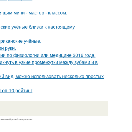
щим мини - мастер - классом.
нские учёные близки к настоящему
ериканские учёные.
и руки.
мии по физиологии или медицине 2016 года.
кнуть в узкие промежутки между зубами и в
ий вид, можно использовать несколько простых
Топ-10 рейтинг
казании обратной гиперссылки.