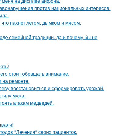
 у меня на дисплее айфона.
равонарушения против национальных интересов.
ила.
 что пахнет летом, дымком и мясом,
оде семейной традиции, да и почему бы не
ять!
него стоит обращать внимание.
т на ремонте.
ереву восстановиться и сформировать урожай.
огилу мужа.
тоять атакам медведей.
ывали!
етодов "Лечения" своих пациенток.