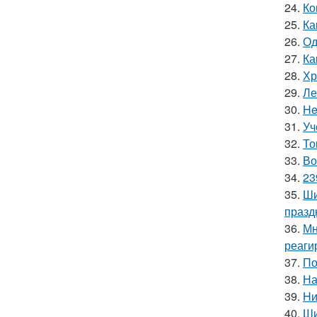
24.
Ко
25.
Ка
26.
Од
27.
Ка
28.
Хр
29.
Ле
30.
He
31.
Уч
32.
То
33.
Во
34.
23
35.
Ши
празд
36.
Мн
реаги
37.
По
38.
На
39.
Hи
40.
Ши