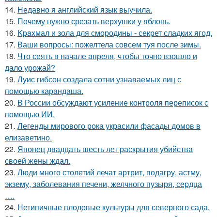
14.
Недавно я английский язык выучила.
15.
Почему нужно срезать верхушки у яблонь.
16.
Kpaxмал и зола для смородины - секрет сладких ягод.
17.
Ваши вопросы: пожелтела совсем туя после зимы.
18.
Что сеять в начале апреля, чтобы точно взошло и
дало урожай?
19.
Луис гибсон создала сотни узнаваемых лиц с
помощью карандаша.
20.
В России обсуждают усиление контроля переписок с
помощью ИИ.
21.
Легенды мирового рока украсили фасады домов в
елизаветино.
22.
Японец двадцать шесть лет раскрытия убийства
своей жены ждал.
23.
Люди много столетий лечат артрит, подагру, астму,
экзему, заболевания печени, желчного пузыря, сеpдца
….
24.
Нетипичные плодовые культуры для северного сада.