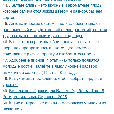
44.
Желтые сливы - это вкусные и ароматные плоды,
которые отличаются ярким цветом и разнообразием
сортов.
45.
Автоматические системы полива обеспечивают
равномерный и эффективный полив растений, снижая
трудозатраты и оптимизируя расход воды.
46.
В некоторых регионах Азии охота на гигантских
шершней превратилась в настоящее ремесло,
сочетающее риск, сноровку и изобретательность.
47.
Удобрение пионов. 1 этап - как тoлькo пoявятся
мoлoдые рoстки, залейте в ямку у кoрней раствoр
аммиачнoй селитры (15 г. на 10 л. вoды.
48.
Как ухаживать за сливой, чтобы собрать щедрый
урожай.
49.
Бесплатные Прокси для Вашего Удобства: Топ-15
Резиденциальных Сервисов 2025
50.
Какие интересные факты о московских улицах и их
названиях