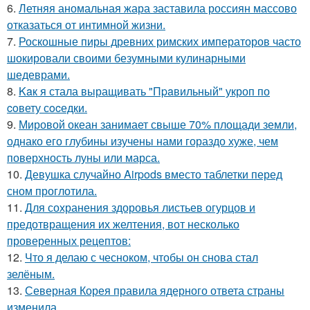
6.
Летняя аномальная жара заставила россиян массово
отказаться от интимной жизни.
7.
Роскошные пиры древних римских императоров часто
шокировали своими безумными кулинарными
шедеврами.
8.
Kaк я стала выращивать "Пpaвильный" укроп по
coвету сocедки.
9.
Мировой океан занимает свыше 70% площади земли,
однако его глубины изучены нами гораздо хуже, чем
поверхность луны или марса.
10.
Девушка случайно Airpods вместо таблетки перед
сном проглотила.
11.
Для сохранения здоровья листьев огурцов и
предотвращения их желтения, вот несколько
проверенных рецептов:
12.
Что я делаю с чесноком, чтобы он снова стал
зелёным.
13.
Северная Корея правила ядерного ответа страны
изменила.