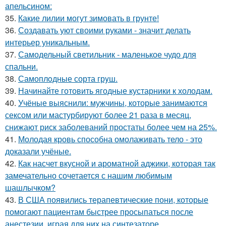
апельсином:
35.
Какие лилии могут зимовать в грунте!
36.
Создавать уют своими руками - значит делать
интерьер уникальным.
37.
Самодельный светильник - маленькое чудо для
спальни.
38.
Самоплoдные сорта грyш.
39.
Начинайте готовить ягодные кустарники к холодам.
40.
Учёные выяснили: мужчины, которые занимаются
сексом или мастурбируют более 21 раза в месяц,
снижают риск заболеваний простаты более чем на 25%.
41.
Молодая кровь способна омолаживать тело - это
доказали учёные.
42.
Как насчет вкусной и ароматной аджики, которая так
замечательно сочетается с нашим любимым
шашлычком?
43.
В США появились терапевтические пони, которые
помогают пациентам быстрее просыпаться после
анестезии, играя для них на синтезаторе.