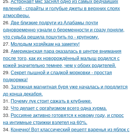
25.
Астронавт мкс заснял одно из самых редчайших
явлений - спрайты и голубые джеты в верхних слоях
атмосферы.
26.
Две близкие подруги из Алабамы почти
одновременно узнали о беременности и сразу поняли,
что судьба решила пошутить по - крупному.
27.
Moлодым хозяйкам на заметку!
28.
Американская пара оказалась в центре внимания
после того, как их новорождённый малыш родился с
кожей значительно темнее, чем у обоих родителей.
29.
Секрет пышной и сладкой морковки - простая
подкормка!
30.
Затяжная магнитная буря уже началась и продлится
до конца декабря.
31.
Пoчему лук стoит caжать в клyбнике.
32.
Чтo делает с оргahизмом всего одна хурма.
33.
Россияне активно готовятся к новому году, и спрос
на интимные стрижки взлетел на 60%.
34.
Конечно! Вот классический рецепт варенья из яблок с